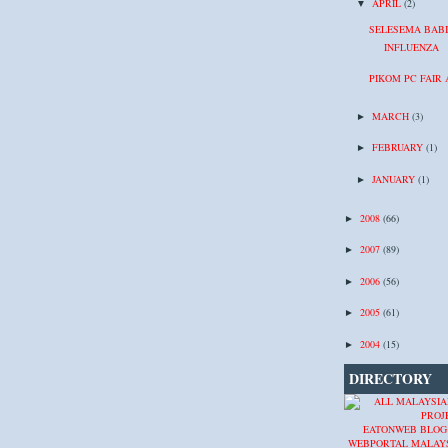
APRIL
(2)
▼
SELESEMA BABI
INFLUENZA
PIKOM PC FAIR 
MARCH
(3)
►
FEBRUARY
(1)
►
JANUARY
(1)
►
2008
(66)
►
2007
(89)
►
2006
(56)
►
2005
(61)
►
2004
(15)
►
DIRECTORY
EATONWEB BLOG
WEBPORTAL MALAY