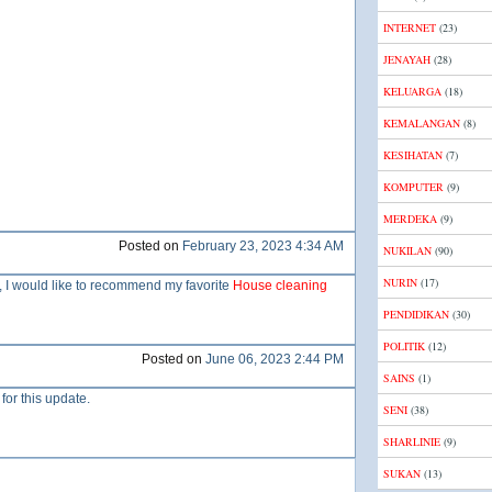
INTERNET
(23)
JENAYAH
(28)
KELUARGA
(18)
KEMALANGAN
(8)
KESIHATAN
(7)
KOMPUTER
(9)
MERDEKA
(9)
Posted on
February 23, 2023 4:34 AM
NUKILAN
(90)
NURIN
(17)
s, I would like to recommend my favorite
House cleaning
PENDIDIKAN
(30)
POLITIK
(12)
Posted on
June 06, 2023 2:44 PM
SAINS
(1)
for this update.
SENI
(38)
SHARLINIE
(9)
SUKAN
(13)