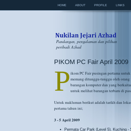
HOME
ABOUT
PROFILE
LINKS
Pandangan, pengalaman dan pilihan
peribadi Azhad
PIKOM PC Fair April 2009
P
ikom PC Fair pusingan pertama untuk 
memang ditunggu-tunggu oleh orang 
barangan komputer dan yang berkaita
untuk melihat barangan terbaru di pa
Untuk makluman berikut adalah tarikh dan loka
pertama tahun ini;
3 - 5 April 2009
Permata Car Park (Level 5), Kuching -