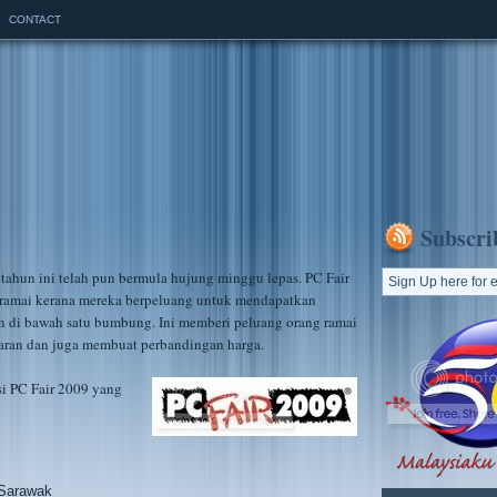
CONTACT
Subscri
tahun ini telah pun bermula hujung minggu lepas. PC Fair
ramai kerana mereka berpeluang untuk mendapatkan
n di bawah satu bumbung. Ini memberi peluang orang ramai
saran dan juga membuat perbandingan harga.
si PC Fair 2009 yang
 Sarawak