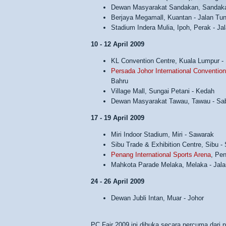
Dewan Masyarakat Sandakan, Sandaka
Berjaya Megamall, Kuantan - Jalan Tun
Stadium Indera Mulia, Ipoh, Perak - Ja
10 - 12 April 2009
KL Convention Centre, Kuala Lumpur -
Persada Johor International Convention
Bahru
Village Mall, Sungai Petani - Kedah
Dewan Masyarakat Tawau, Tawau - Sa
17 - 19 April 2009
Miri Indoor Stadium, Miri - Sawarak
Sibu Trade & Exhibition Centre, Sibu -
Penang International Sports Arena
, Pe
Mahkota Parade Melaka, Melaka - Jalan
24 - 26 April 2009
Dewan Jubli Intan, Muar - Johor
PC Fair 2009 ini dibuka secara percuma dari 