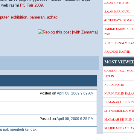
SAJAK UNTUK IBU
an web rasmi
PC Fair 2009
.
SAJAK HARI GURU
puter
,
exhibition
,
pameran
,
azhad
40 TERKAYA DI MALA
TARIKH UMUM KEP
2007
REBET TUNAI MINY
AKADEMI NASYID
MOST VIEWED
GAMBAR POST MOR
JAZLIN
NURIN JAZLIN
Posted on
April 08, 2009 9:09 AM
NURIN JAZLIN DALA
DI MANAKAH NURIN 
SITI NURHALIZA & D
Posted on
April 08, 2009 6:25 PM
MASALAH DISIPLIN
SHEIKH MUSZAPHA
tau nak membeli ke idak..