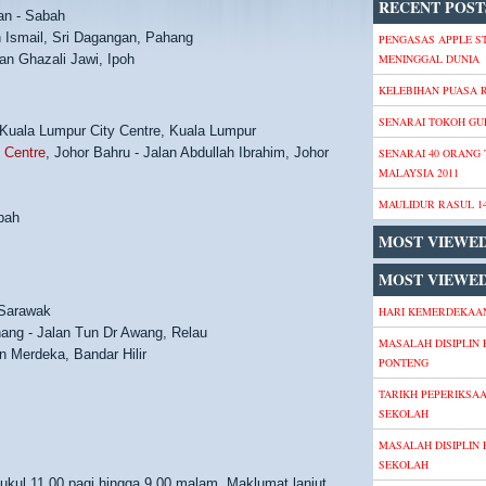
RECENT POST
n - Sabah
 Ismail, Sri Dagangan, Pahang
PENGASAS APPLE S
lan Ghazali Jawi, Ipoh
MENINGGAL DUNIA
KELEBIHAN PUASA
SENARAI TOKOH GU
 Kuala Lumpur City Centre, Kuala Lumpur
 Centre
, Johor Bahru - Jalan Abdullah Ibrahim, Johor
SENARAI 40 ORANG
MALAYSIA 2011
MAULIDUR RASUL 1
bah
MOST VIEWE
MOST VIEWED
 Sarawak
HARI KEMERDEKAAN
nang - Jalan Tun Dr Awang, Relau
MASALAH DISIPLIN 
 Merdeka, Bandar Hilir
PONTENG
TARIKH PEPERIKSA
SEKOLAH
MASALAH DISIPLIN 
SEKOLAH
pukul 11.00 pagi hingga 9.00 malam. Maklumat lanjut