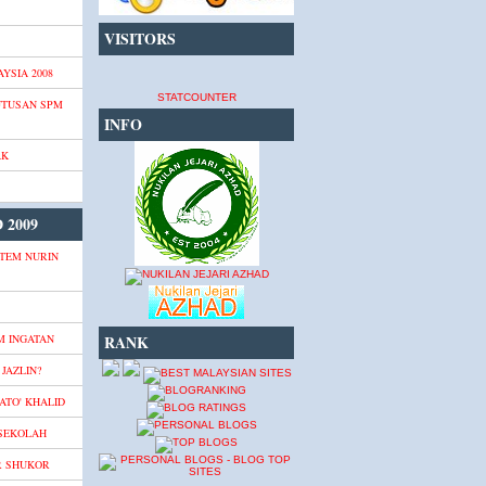
VISITORS
YSIA 2008
STATCOUNTER
UTUSAN SPM
INFO
AK
 2009
TEM NURIN
M INGATAN
RANK
JAZLIN?
ATO' KHALID
 SEKOLAH
R SHUKOR