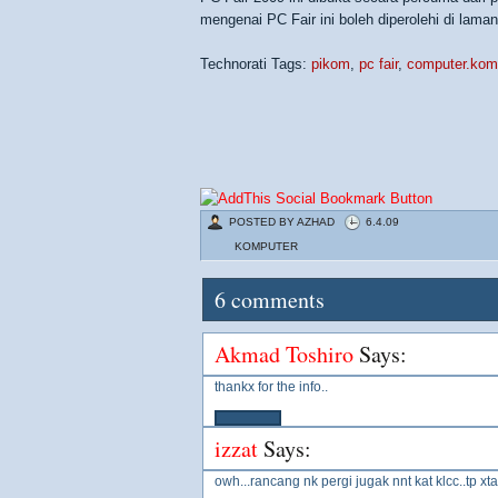
mengenai PC Fair ini boleh diperolehi di lam
Technorati Tags:
pikom
,
pc fair
,
computer.kom
POSTED BY
AZHAD
6.4.09
KOMPUTER
6
comments
Akmad Toshiro
Says:
thankx for the info..
izzat
Says:
owh...rancang nk pergi jugak nnt kat klcc..tp x