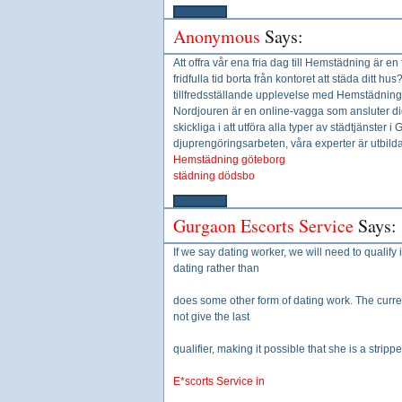
Anonymous
Says:
Att offra vår ena fria dag till Hemstädning är en 
fridfulla tid borta från kontoret att städa ditt 
tillfredsställande upplevelse med Hemstädning
Nordjouren är en online-vagga som ansluter dig 
skickliga i att utföra alla typer av städtjänster 
djuprengöringsarbeten, våra experter är utbildad
Hemstädning göteborg
städning dödsbo
Gurgaon Escorts Service
Says:
If we say dating worker, we will need to qualify i
dating rather than
does some other form of dating work. The curre
not give the last
qualifier, making it possible that she is a strip
E*scorts Service in