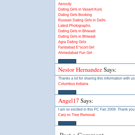
Aerocity
Dating Girls in Vasant Kunj
Dating Girls Booking
Russian Dating Girls in Delhi
Latest Photographs,
Dating Girls in Bhiwadi
Dating Girls in Bhiwadi
Agra Dating Girls
Faridabad E*scort Girl
Ahmedabad Fun Girl
Nestor Hernandez
Says:
Thanks a lot for sharing this information with u
Columbus Indiana
Angel17
Says:
I am so excited in this PC Fair 2009. Thank you 
Cary nc Tree Removal
Post a Comment