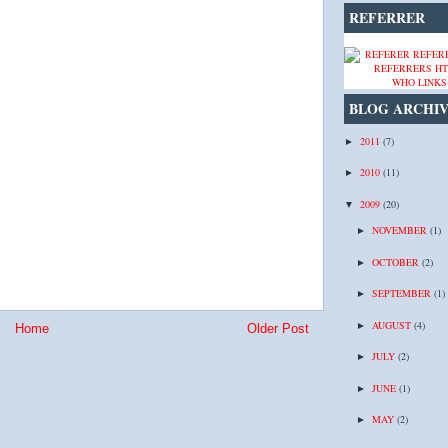
REFERRER
WHO LINKS
BLOG ARCHI
2011
(7)
►
2010
(11)
►
2009
(20)
▼
NOVEMBER
(1)
►
OCTOBER
(2)
►
SEPTEMBER
(1)
►
AUGUST
(4)
►
Home
Older Post
JULY
(2)
►
JUNE
(1)
►
MAY
(2)
►