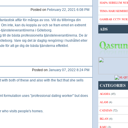
SIAPA SEBELUM NUR
Posted on
February 22, 2021 6:08 PM
TEMA HARI KEMER
GAMBAR CCTV NURI
fantastisk affär för många av oss. Vill du tillbringa din
hus? Om inte, kan du koppla av och se fram emot en extremt
ADS
-tjänsteleverantörerna i Göteborg.
till de bästa professionella tjänsteleverantörerna. De är
i Göteborg. Vare sig det är daglig rengöring i hushållet eller
e för att ge dig de bästa tjänsterna effektivt.
Posted on
January 07, 2022 8:24 PM
t with both of these and also with the fact that she sells
CATEGORIES
AGAMA
(45)
nt formulation uses "professional dating worker" but does
ALAM
(4)
CATATAN
(72)
per who visits people's homes.
IKLAN
(4)
ILMU
(3)