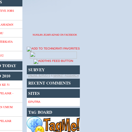
S
TEVE JOBS
 RAMADAN
RU
NUKILAN JEJARI AZHAD ON FACEBOOK
 TERKAYA
432
D TODAY
SURVEY
 2010
ONLINE SURVEYS
&
MARKET RESEARCH
RECENT COMMENTS
 KE 51
SITES
PELAJAR -
EPUTRA
AN UMUM
TAG BOARD
PELAJAR