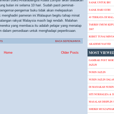
Pameran Buku Antarabangsa Kuala Lumpur akan diadakan
SAJAK UNTUK IBU
ng bulan ini selama 10 hari. Sudah pasti peminat-
SAJAK HARI GURU
pengemar-pengemar buku tidak akan melepaskan
k menghadiri pameran ini.Walaupun begitu tahap minat
40 TERKAYA DI MALA
langan rakyat Malaysia masih lagi rendah. Malahan
TARIKH UMUM KEP
ereka yang membaca itu adalah pelajar yang menatap
2007
an dalam persediaan untuk menghadapi peperiksaan.
REBET TUNAI MINY
TS
BACA SEPENUHNYA
AKADEMI NASYID
MOST VIEWED
Home
Older Posts
GAMBAR POST MOR
JAZLIN
NURIN JAZLIN
NURIN JAZLIN DALA
DI MANAKAH NURIN 
SITI NURHALIZA & D
MASALAH DISIPLIN
SHEIKH MUSZAPHA