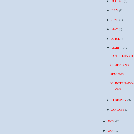
AUGUST
(5)
►
JULY
(8)
►
JUNE
(7)
►
MAY
(5)
►
APRIL
(4)
►
MARCH
(4)
▼
BAITUL FITRAH
CEMERLANG
SPM 2005
KL INTERNATIO
2006
FEBRUARY
(3)
►
JANUARY
(5)
►
2005
(61)
►
2004
(15)
►