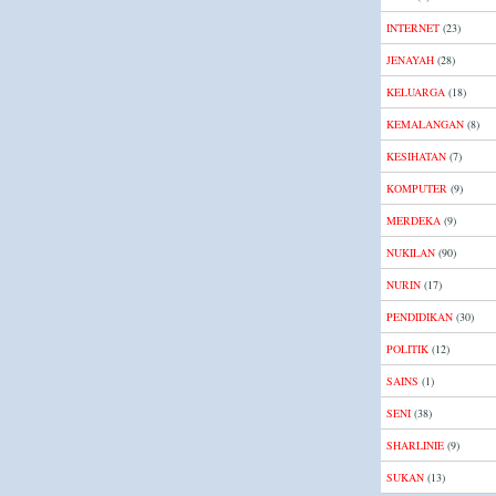
INTERNET
(23)
JENAYAH
(28)
KELUARGA
(18)
KEMALANGAN
(8)
KESIHATAN
(7)
KOMPUTER
(9)
MERDEKA
(9)
NUKILAN
(90)
NURIN
(17)
PENDIDIKAN
(30)
POLITIK
(12)
SAINS
(1)
SENI
(38)
SHARLINIE
(9)
SUKAN
(13)