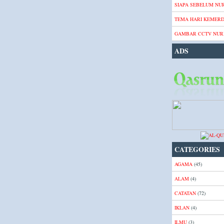
SIAPA SEBELUM NUR
TEMA HARI KEMER
GAMBAR CCTV NURI
ADS
CATEGORIES
AGAMA
(45)
ALAM
(4)
CATATAN
(72)
IKLAN
(4)
ILMU
(3)