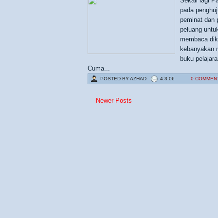
Sekali lagi 
pada penghuju
peminat dan 
peluang untu
membaca dika
kebanyakan m
buku pelajar
Cuma...
POSTED BY
AZHAD
4.3.06
0 COMMEN
Newer Posts