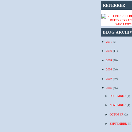
REFERRER
WHO LINKS
BLOG ARCHI
2011
(7)
►
2010
(11)
►
2009
(20)
►
2008
(66)
►
2007
(89)
►
2006
(56)
▼
DECEMBER
(5)
►
NOVEMBER
(4)
►
OCTOBER
(2)
►
SEPTEMBER
(4)
►