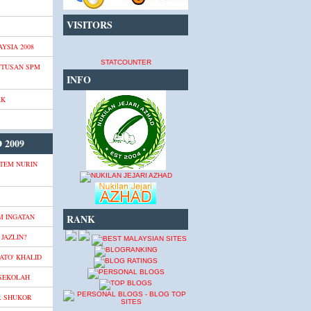
VISITORS
YSIA 2008
STATCOUNTER
UTUSAN SPM
INFO
AK
 2009
TEM NURIN
M INGATAN
RANK
JAZLIN?
ATO' KHALID
 SEKOLAH
R SHUKOR