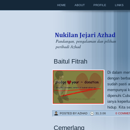
HOME
ABOUT
PROFILE
LINKS
Pandangan, pengalaman dan pilihan
peribadi Azhad
Baitul Fitrah
Di dalam men
dengan berba
sudah pasti a
mempunyai ke
dipenuhi.Cuba
ianya keperl
hidup. Kita s
POSTED BY
AZHAD
31.3.06
0 COMME
Cemerlang