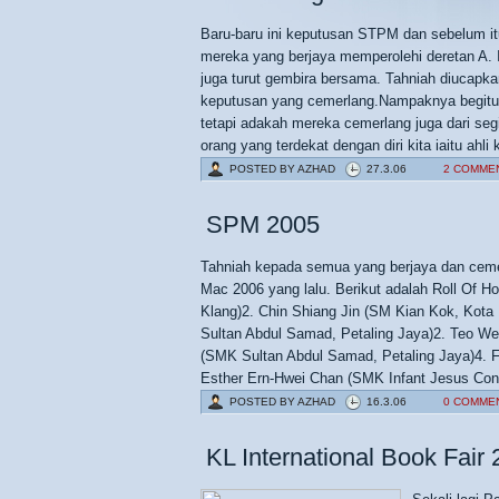
Baru-baru ini keputusan STPM dan sebelum i
mereka yang berjaya memperolehi deretan A. I
juga turut gembira bersama. Tahniah diucapk
keputusan yang cemerlang.Nampaknya begitu
tetapi adakah mereka cemerlang juga dari segi 
orang yang terdekat dengan diri kita iaitu ahli
POSTED BY
AZHAD
27.3.06
2 COMME
SPM 2005
Tahniah kepada semua yang berjaya dan cem
Mac 2006 yang lalu. Berikut adalah Roll Of 
Klang)2. Chin Shiang Jin (SM Kian Kok, Kot
Sultan Abdul Samad, Petaling Jaya)2. Teo W
(SMK Sultan Abdul Samad, Petaling Jaya)4. F
Esther Ern-Hwei Chan (SMK Infant Jesus Conve
POSTED BY
AZHAD
16.3.06
0 COMME
KL International Book Fair