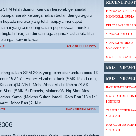
RECENT POST
tu SPM telah diumumkan dan bersorak gembiralah
PENGASAS APPLE S
bubapa, sanak keluarga, rakan taulan dan guru-guru
MENINGGAL DUNIA
an kepada mereka yang telah berjaya mendapat
KELEBIHAN PUASA
 ramai yang cemerlang dalam peperiksaan mereka
tingkah laku, jati diri dan juga agama? Cuba kita lihat
SENARAI TOKOH GU
 keluarga, kawan-kawan...
SENARAI 40 ORANG
NTS
BACA SEPENUHNYA
MALAYSIA 2011
MAULIDUR RASUL 1
MOST VIEWE
erlang dalam SPM 2005 yang telah diumumkan pada 13
MOST VIEWED
Honour;15 A1s1. Esther Elizabeth Jack (SMK Raja Lumu,
a Kinabalu)14 A1s1. Mohd Ahnaf Abdul Rahim (SMK
HARI KEMERDEKAAN
ee Shen (SMK St Francis, Malacca)3. Ng Sher May
MASALAH DISIPLIN 
arhan Kamal (Maktab Sultan Ismail, Kota Baru)13 A1s1.
PONTENG
nt, Johor Baru)2. Nur...
NTS
BACA SEPENUHNYA
TARIKH PEPERIKSA
SEKOLAH
 2006
MASALAH DISIPLIN 
SEKOLAH