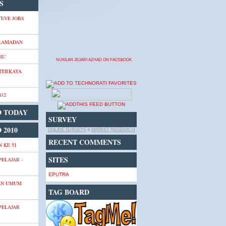
S
TEVE JOBS
 RAMADAN
RU
NUKILAN JEJARI AZHAD ON FACEBOOK
 TERKAYA
432
D TODAY
SURVEY
 2010
ONLINE SURVEYS
&
MARKET RESEARCH
RECENT COMMENTS
 KE 51
SITES
PELAJAR -
EPUTRA
AN UMUM
TAG BOARD
PELAJAR