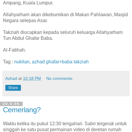
Ampang, Kuala Lumpur.
Allahyarham akan dikebumikan di Makan Pahlawan,
Masjid
Negara
selepas Asar.
Takziah diucapkan kepada seluruh keluarga Allahyarham
Tun Abdul Ghafar Baba.
Al-Fatihah.
Tag :
nukilan
,
azhad
ghafar+baba
takziah
Azhad
at
10:18 PM
No comments:
Share
20.4.06
Cemerlang?
Waktu ketika itu pukul 12:30 tengahari. Sabri tergerak untuk
singgah ke satu pusat permainan video di deretan rumah