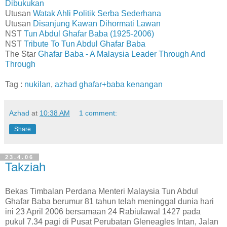
Dibukukan
Utusan
Watak Ahli Politik Serba Sederhana
Utusan
Disanjung Kawan Dihormati Lawan
NST
Tun Abdul Ghafar Baba (1925-2006)
NST
Tribute To Tun Abdul Ghafar Baba
The Star
Ghafar Baba - A Malaysia Leader Through And
Through
Tag :
nukilan
,
azhad
ghafar+baba
kenangan
Azhad
at
10:38 AM
1 comment:
Share
23.4.06
Takziah
Bekas Timbalan Perdana Menteri Malaysia Tun
Abdul
Ghafar Baba
berumur 81 tahun telah meninggal dunia hari
ini 23 April 2006 bersamaan 24 Rabiulawal 1427 pada
pukul 7.34 pagi di Pusat Perubatan
Gleneagles Intan
, Jalan