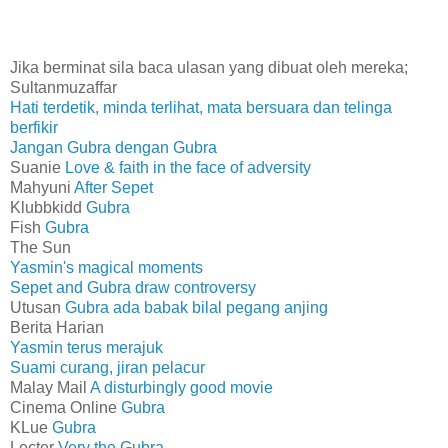
Jika berminat sila baca ulasan yang dibuat oleh mereka;
Sultanmuzaffar
Hati terdetik, minda terlihat, mata bersuara dan telinga
berfikir
Jangan Gubra dengan Gubra
Suanie
Love & faith in the face of adversity
Mahyuni
After Sepet
Klubbkidd
Gubra
Fish
Gubra
The Sun
Yasmin's magical moments
Sepet and Gubra draw controversy
Utusan
Gubra ada babak bilal pegang anjing
Berita Harian
Yasmin terus merajuk
Suami curang, jiran pelacur
Malay Mail
A disturbingly good movie
Cinema Online
Gubra
KLue
Gubra
Lecter
Very the Gubra