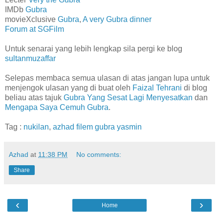
IMDb
Gubra
movieXclusive
Gubra
,
A very Gubra dinner
Forum at SGFilm
Untuk senarai yang lebih lengkap sila pergi ke blog
sultanmuzaffar
Selepas membaca semua ulasan di atas jangan lupa untuk
menjengok ulasan yang di buat oleh
Faizal Tehrani
di blog
beliau atas tajuk
Gubra Yang Sesat Lagi Menyesatkan
dan
Mengapa Saya Cemuh Gubra
.
Tag :
nukilan
,
azhad
filem
gubra
yasmin
Azhad
at
11:38 PM
No comments:
Share
‹
›
Home