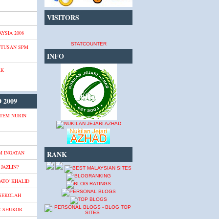
VISITORS
YSIA 2008
STATCOUNTER
UTUSAN SPM
INFO
AK
 2009
TEM NURIN
M INGATAN
RANK
JAZLIN?
ATO' KHALID
 SEKOLAH
R SHUKOR