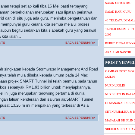
SAJAK UNTUK IBU
an tetapi setiap kali tiba 16 Mei pasti terbayang
SAJAK HARI GURU
aman persekolahan merupakan satu lipatan peristiwa
rid dan di situ juga ada guru, menimba pengetahuan dan
40 TERKAYA DI MALA
 mempunyai guru kerana kita semua melalui proses
TARIKH UMUM KEP
laupun begitu sedarkah kita siapakah guru yang terawal
2007
ita ialah...
NTS
BACA SEPENUHNYA
REBET TUNAI MINY
AKADEMI NASYID
MOST VIEWED
h singkatan kepada Stormwater Management And Road
GAMBAR POST MOR
anya telah mula dibuka kepada umum pada 14 Mac
JAZLIN
aan projek SMART Tunnel ini telah bermula pada tahun
NURIN JAZLIN
kos sebanyak RM1.93 billion untuk menyiapkannya.
 ini juga merupakan terowong pertama di dunia
NURIN JAZLIN DALA
engan laluan kenderaan dan saluran air.SMART Tunnel
DI MANAKAH NURIN 
pusat 13.26 m ini merupakan yang terbesar di Asia
SITI NURHALIZA & D
NTS
BACA SEPENUHNYA
MASALAH DISIPLIN
SHEIKH MUSZAPHA