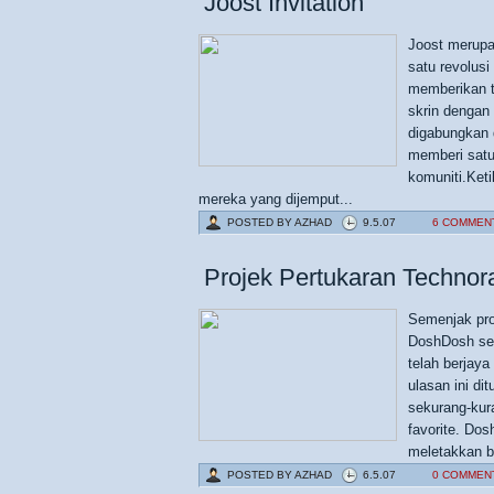
Joost Invitation
Joost merupa
satu revolus
memberikan t
skrin dengan
digabungkan 
memberi satu
komuniti.Keti
mereka yang dijemput...
POSTED BY
AZHAD
9.5.07
6 COMMEN
Projek Pertukaran Technorat
Semenjak proj
DoshDosh seb
telah berjay
ulasan ini di
sekurang-kur
favorite. Dos
meletakkan bl
POSTED BY
AZHAD
6.5.07
0 COMMEN