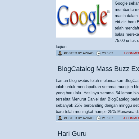
Google sekar
membantu me
masih dalam 
ciri-ciri ba
telah mendaf
balas merek
75.00 untuk 
kajian...
POSTED BY
AZHAD
23.5.07
1 COMME
BlogCatalog Mass Buzz Ex
Laman blog iwebis telah melancarkan BlogCat
ialah untuk mendapatkan seramai mungkin blo
yang baru lalu. Hasilnya seramai 54 laman blo
tersebut.Menurut Daniel dari BlogCatalog pada
sebanyak 25% berbanding dengan minggu seb
baru telah meningkat hampir 25%.Monawea dar
POSTED BY
AZHAD
21.5.07
4 COMME
Hari Guru