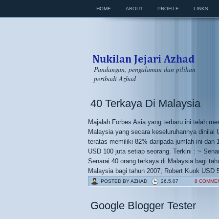
HOME
ABOUT
PROFILE
LINKS
Pandangan, pengalaman dan pilihan
peribadi Azhad
40 Terkaya Di Malaysia
Majalah Forbes Asia yang terbaru ini telah me
Malaysia yang secara keseluruhannya dinilai 
teratas memiliki 82% daripada jumlah ini dan 
USD 100 juta setiap seorang. Terkini : ~ Sena
Senarai 40 orang terkaya di Malaysia bagi tah
Malaysia bagi tahun 2007; Robert Kuok USD 5.6
POSTED BY
AZHAD
26.5.07
8 COMME
Google Blogger Tester