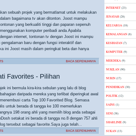
INTERNET
(23)
kan sebuah projek yang bermatlamat untuk melakukan
JENAYAH
(28)
i dalam bagaimana tv akan ditonton. Joost mampu
ontonan yang berkualiti tinggi dan paparan sepenuh
KELUARGA
(18)
 menggunakan komputer peribadi anda.Apabila
KEMALANGAN
(8)
dengan internet, tontonan tv dengan Joost ini mampu
 pengalaman baru dengan fungsi interaktif dan
KESIHATAN
(7)
ka ini Joost masih dalam peringkat beta dan hanya
KOMPUTER
(9)
MERDEKA
(9)
TS
BACA SEPENUHNYA
NUKILAN
(90)
i Favorites - Pilihan
NURIN
(17)
PENDIDIKAN
(30)
ek ini bermula kira-kira sebulan yang lalu di blog
ahagian daripada mereka yang terlibat diperingkat awal
POLITIK
(12)
a menembusi carta Top 100 Favorited Blog. Semasa
SAINS
(1)
tulis untuk berada di tangga ke 100 memerlukan
angnya 198 orang ahli yang memilih blog anda sebagai
SENI
(38)
hDosh setakat ini berada di tangga no.8 dengan 757 ahli
SHARLINIE
(9)
og tersebut sebagai favorite.Saya juga telah...
SUKAN
(13)
TS
BACA SEPENUHNYA