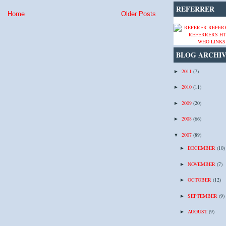
REFERRER
Home
Older Posts
WHO LINKS
BLOG ARCHI
2011
(7)
►
2010
(11)
►
2009
(20)
►
2008
(66)
►
2007
(89)
▼
DECEMBER
(10)
►
NOVEMBER
(7)
►
OCTOBER
(12)
►
SEPTEMBER
(9)
►
AUGUST
(9)
►