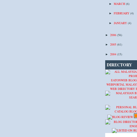
MARCH
(6)
►
FEBRUARY
(4)
►
JANUARY
(4)
►
2006
(56)
►
2005
(61)
►
2004
(15)
►
DIRECTORY
EATONWEB BLOG
WEBPORTAL MALAY
WEB DIRECTORY