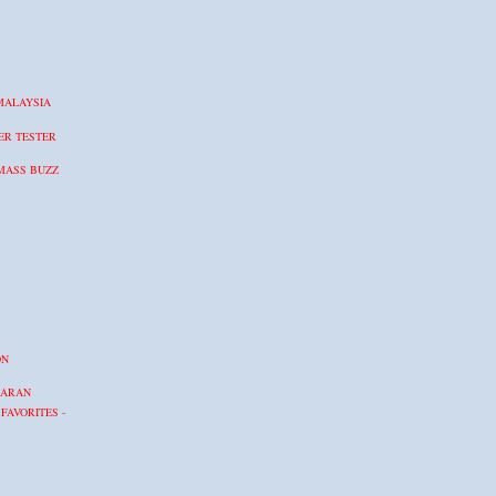
 MALAYSIA
ER TESTER
MASS BUZZ
ON
KARAN
FAVORITES -