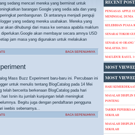
RECENT POST
ang sedang mencari mereka yang berminat untuk
ningkatkan barangan Google yang sedia ada dan yang
PENGASAS APPLE S
peringkat pembangunan. Di antaranya menjadi penguji
MENINGGAL DUNIA
ru Blogger yang sedang mereka usahakan. Mereka yang
KELEBIHAN PUASA
tar akan dihubungi dari masa ke semasa apabila maklum
a diperlukan.Google akan membayar secara amnya USD
SENARAI TOKOH GU
setiap jam masa yang digunakan untuk melakukan
SENARAI 40 ORANG
MALAYSIA 2011
NTS
BACA SEPENUHNYA
MAULIDUR RASUL 1
periment
MOST VIEWE
MOST VIEWED
alog Mass Buzz Experiment baru-baru ini. Percubaan ini
gger untuk menulis tentang BlogCatalog pada 14 Mei
HARI KEMERDEKAAN
g telah bercerita berkenaan BlogCatalog pada hari
MASALAH DISIPLIN 
 hari Isnin itu jumlah kunjungan telah meningkat
PONTENG
elumnya. Begitu juga dengan pendaftaran pengguna
i iwebis sebenarnya...
TARIKH PEPERIKSA
SEKOLAH
NTS
BACA SEPENUHNYA
MASALAH DISIPLIN 
SEKOLAH