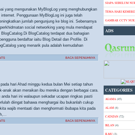
SIAPA SEBELUM NUR
ramai yang mengunakan MyBlogLog yang menghubungkan
TEMA HARI KEMER
i internet. Penggunaan MyBlogLog ini juga telah
GAMBAR CCTV NURI
ingkatkan jumlah pengunjung ke blog ini. Sebenarnya
i perkhidmatan social networking yang mula mendapat
ADS
u BlogCatalog.Di BlogCatalog terdapat dua bahagian
engguna berdaftar iaitu Blog Detail dan Profile. Di
BlogCatalog yang menarik pula adalah kemudahan
NTS
BACA SEPENUHNYA
 pada hari Ahad minggu kedua bulan Mei setiap tahun
CATEGORIES
ak-anak akan meraikan ibu mereka dengan berbagai cara.
 anda hari ini walaupun sekadar ucapan ringkas pasti
AGAMA
(45)
lulah diingat bahawa menghargai ibu bukanlah cukup
ALAM
(4)
 kita wajib mentaati dan menghormati ibubapa kita pada
,...
CATATAN
(72)
NTS
BACA SEPENUHNYA
IKLAN
(4)
ILMU
(3)