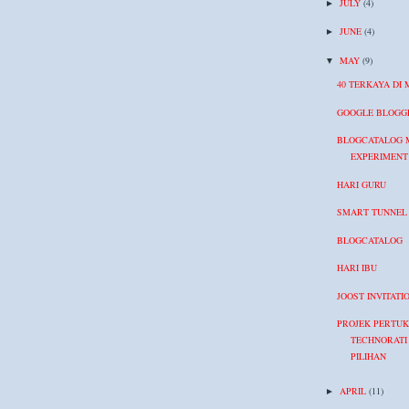
JULY
(4)
►
JUNE
(4)
►
MAY
(9)
▼
40 TERKAYA DI
GOOGLE BLOGG
BLOGCATALOG 
EXPERIMENT
HARI GURU
SMART TUNNEL
BLOGCATALOG
HARI IBU
JOOST INVITATI
PROJEK PERTU
TECHNORATI 
PILIHAN
APRIL
(11)
►