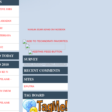
S
TEVE JOBS
 RAMADAN
RU
NUKILAN JEJARI AZHAD ON FACEBOOK
 TERKAYA
432
D TODAY
SURVEY
 2010
ONLINE SURVEYS
&
MARKET RESEARCH
RECENT COMMENTS
 KE 51
SITES
PELAJAR -
EPUTRA
AN UMUM
TAG BOARD
PELAJAR