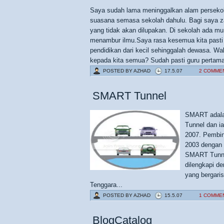
Saya sudah lama meninggalkan alam persekolah
suasana semasa sekolah dahulu. Bagi saya z
yang tidak akan dilupakan. Di sekolah ada mu
menambur ilmu.Saya rasa kesemua kita pasti
pendidikan dari kecil sehinggalah dewasa. Wa
kepada kita semua? Sudah pasti guru pertama k
POSTED BY
AZHAD
17.5.07
2 COMME
SMART Tunnel
SMART adala
Tunnel dan i
2007. Pembin
2003 dengan 
SMART Tunnel
dilengkapi d
yang bergaris
Tenggara...
POSTED BY
AZHAD
15.5.07
1 COMME
BlogCatalog