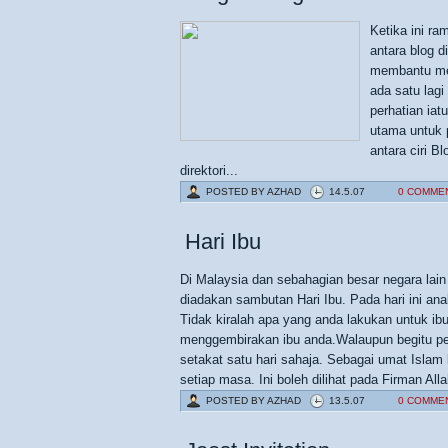
Ketika ini 
antara blog d
membantu men
ada satu lag
perhatian iat
utama untuk p
antara ciri 
direktori...
POSTED BY
AZHAD
14.5.07
0 COMME
Hari Ibu
Di Malaysia dan sebahagian besar negara lain
diadakan sambutan Hari Ibu. Pada hari ini an
Tidak kiralah apa yang anda lakukan untuk ibu
menggembirakan ibu anda.Walaupun begitu per
setakat satu hari sahaja. Sebagai umat Islam
setiap masa. Ini boleh dilihat pada Firman Allah
POSTED BY
AZHAD
13.5.07
0 COMME