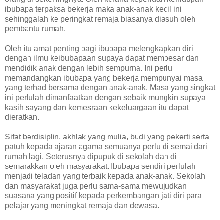
ibubapa terpaksa bekerja maka anak-anak kecil ini
sehinggalah ke peringkat remaja biasanya diasuh oleh
pembantu rumah.
Oleh itu amat penting bagi ibubapa melengkapkan diri
dengan ilmu keibubapaan supaya dapat membesar dan
mendidik anak dengan lebih sempurna. Ini perlu
memandangkan ibubapa yang bekerja mempunyai masa
yang terhad bersama dengan anak-anak. Masa yang singkat
ini perlulah dimanfaatkan dengan sebaik mungkin supaya
kasih sayang dan kemesraan kekeluargaan itu dapat
dieratkan.
Sifat berdisiplin, akhlak yang mulia, budi yang pekerti serta
patuh kepada ajaran agama semuanya perlu di semai dari
rumah lagi. Seterusnya dipupuk di sekolah dan di
semarakkan oleh masyarakat. Ibubapa sendiri perlulah
menjadi teladan yang terbaik kepada anak-anak. Sekolah
dan masyarakat juga perlu sama-sama mewujudkan
suasana yang positif kepada perkembangan jati diri para
pelajar yang meningkat remaja dan dewasa.