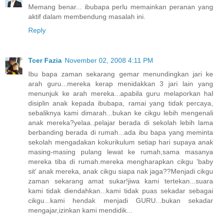
Memang benar... ibubapa perlu memainkan peranan yang
aktif dalam membendung masalah ini.
Reply
Tcer Fazia
November 02, 2008 4:11 PM
Ibu bapa zaman sekarang gemar menundingkan jari ke
arah guru...mereka kerap menidakkan 3 jari lain yang
menunjuk ke arah mereka...apabila guru melaporkan hal
disiplin anak kepada ibubapa, ramai yang tidak percaya,
sebaliknya kami dimarah...bukan ke cikgu lebih mengenali
anak mereka?yelaa..pelajar berada di sekolah lebih lama
berbanding berada di rumah...ada ibu bapa yang meminta
sekolah mengadakan kokurikulum setiap hari supaya anak
masing-masing pulang lewat ke rumah,sama masanya
mereka tiba di rumah.mereka mengharapkan cikgu 'baby
sit' anak mereka, anak cikgu siapa nak jaga??Menjadi cikgu
zaman sekarang amat sukar!jiwa kami tertekan...suara
kami tidak diendahkan...kami tidak puas sekadar sebagai
cikgu...kami hendak menjadi GURU...bukan sekadar
mengajar,izinkan kami mendidik...