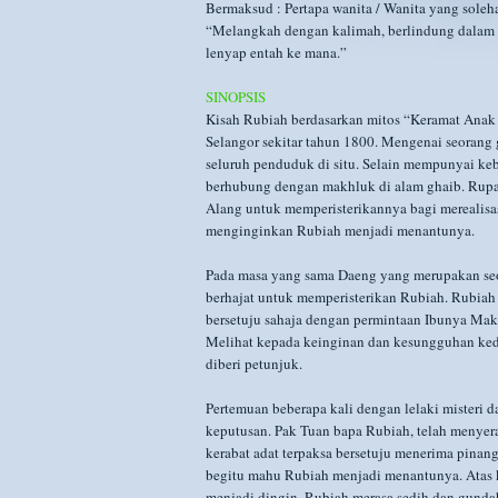
Bermaksud : Pertapa wanita / Wanita yang soleh
“Melangkah dengan kalimah, berlindung dalam N
lenyap entah ke mana.”
SINOPSIS
Kisah Rubiah berdasarkan mitos “Keramat Anak D
Selangor sekitar tahun 1800. Mengenai seorang
seluruh penduduk di situ. Selain mempunyai k
berhubung dengan makhluk di alam ghaib. Rupa 
Alang untuk memperisterikannya bagi merealisa
menginginkan Rubiah menjadi menantunya.
Pada masa yang sama Daeng yang merupakan seor
berhajat untuk memperisterikan Rubiah. Rubiah
bersetuju sahaja dengan permintaan Ibunya Mak
Melihat kepada keinginan dan kesungguhan ked
diberi petunjuk.
Pertemuan beberapa kali dengan lelaki misteri 
keputusan. Pak Tuan bapa Rubiah, telah menyer
kerabat adat terpaksa bersetuju menerima pin
begitu mahu Rubiah menjadi menantunya. Atas 
menjadi dingin. Rubiah merasa sedih dan gunda