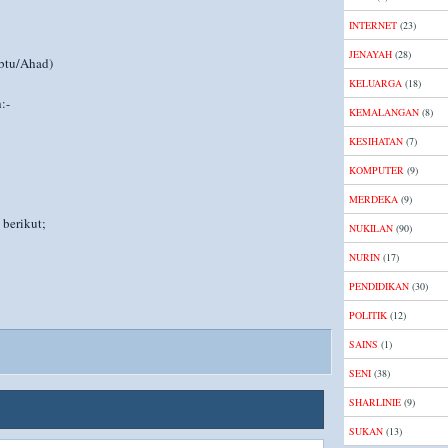
INTERNET
(23)
JENAYAH
(28)
btu/Ahad)
KELUARGA
(18)
:-
KEMALANGAN
(8)
KESIHATAN
(7)
KOMPUTER
(9)
MERDEKA
(9)
 berikut;
NUKILAN
(90)
NURIN
(17)
PENDIDIKAN
(30)
POLITIK
(12)
SAINS
(1)
SENI
(38)
SHARLINIE
(9)
SUKAN
(13)