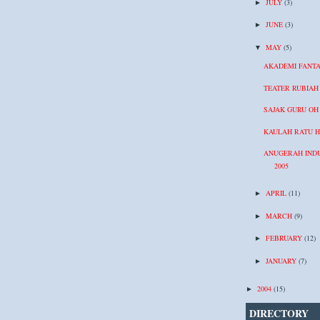
JULY
(3)
►
JUNE
(3)
►
MAY
(5)
▼
AKADEMI FANTA
TEATER RUBIAH
SAJAK GURU OH
KAULAH RATU H
ANUGERAH INDU
2005
APRIL
(11)
►
MARCH
(9)
►
FEBRUARY
(12)
►
JANUARY
(7)
►
2004
(15)
►
DIRECTORY