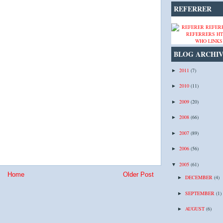
REFERRER
WHO LINKS
BLOG ARCHI
2011
(7)
►
2010
(11)
►
2009
(20)
►
2008
(66)
►
2007
(89)
►
2006
(56)
►
2005
(61)
▼
Home
Older Post
DECEMBER
(4)
►
SEPTEMBER
(1)
►
AUGUST
(6)
►