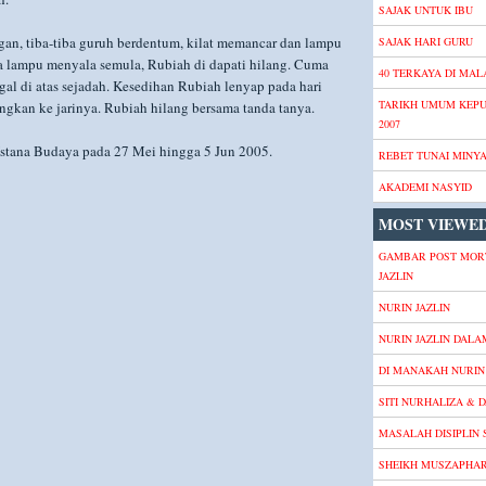
SAJAK UNTUK IBU
n, tiba-tiba guruh berdentum, kilat memancar dan lampu
SAJAK HARI GURU
a lampu menyala semula, Rubiah di dapati hilang. Cuma
40 TERKAYA DI MALA
gal di atas sejadah. Kesedihan Rubiah lenyap pada hari
TARIKH UMUM KEP
ngkan ke jarinya. Rubiah hilang bersama tanda tanya.
2007
s Istana Budaya pada 27 Mei hingga 5 Jun 2005.
REBET TUNAI MINY
AKADEMI NASYID
MOST VIEWED
GAMBAR POST MOR
JAZLIN
NURIN JAZLIN
NURIN JAZLIN DALA
DI MANAKAH NURIN 
SITI NURHALIZA & D
MASALAH DISIPLIN
SHEIKH MUSZAPHA