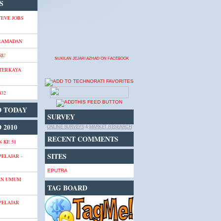
S
TEVE JOBS
 RAMADAN
RU
NUKILAN JEJARI AZHAD ON FACEBOOK
 TERKAYA
432
D TODAY
SURVEY
 2010
ONLINE SURVEYS
&
MARKET RESEARCH
RECENT COMMENTS
 KE 51
SITES
PELAJAR -
EPUTRA
AN UMUM
TAG BOARD
PELAJAR