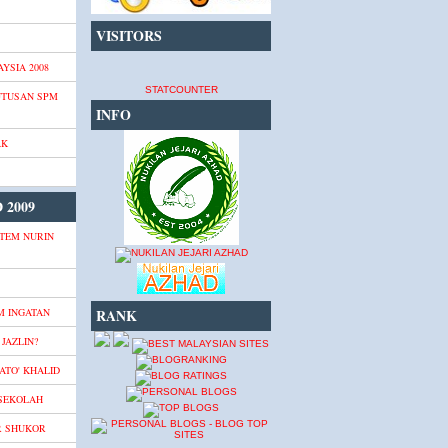
VISITORS
YSIA 2008
STATCOUNTER
UTUSAN SPM
INFO
AK
 2009
TEM NURIN
M INGATAN
RANK
JAZLIN?
ATO' KHALID
 SEKOLAH
R SHUKOR