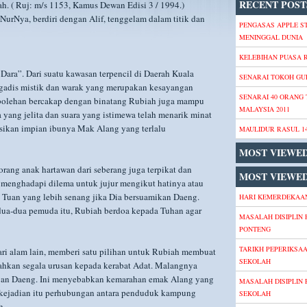
RECENT POST
ah. ( Ruj: m/s 1153, Kamus Dewan Edisi 3 / 1994.)
urNya, berdiri dengan Alif, tenggelam dalam titik dan
PENGASAS APPLE S
MENINGGAL DUNIA
KELEBIHAN PUASA
ara”. Dari suatu kawasan terpencil di Daerah Kuala
SENARAI TOKOH GU
 gadis mistik dan warak yang merupakan kesayangan
SENARAI 40 ORANG
ebolehan bercakap dengan binatang Rubiah juga mampu
MALAYSIA 2011
yang jelita dan suara yang istimewa telah menarik minat
sikan impian ibunya Mak Alang yang terlalu
MAULIDUR RASUL 1
MOST VIEWE
ang anak hartawan dari seberang juga terpikat dan
MOST VIEWED
 menghadapi dilema untuk jujur mengikut hatinya atau
 Tuan yang lebih senang jika Dia bersuamikan Daeng.
HARI KEMERDEKAAN
ua-dua pemuda itu, Rubiah berdoa kepada Tuhan agar
MASALAH DISIPLIN 
PONTENG
TARIKH PEPERIKSA
dari alam lain, memberi satu pilihan untuk Rubiah membuat
SEKOLAH
ahkan segala urusan kepada kerabat Adat. Malangnya
angan Daeng. Ini menyebabkan kemarahan emak Alang yang
MASALAH DISIPLIN 
kejadian itu perhubungan antara penduduk kampung
SEKOLAH
h.