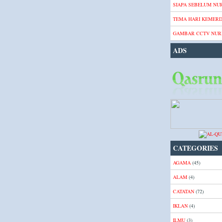
SIAPA SEBELUM NUR
TEMA HARI KEMER
GAMBAR CCTV NURI
ADS
CATEGORIES
AGAMA
(45)
ALAM
(4)
CATATAN
(72)
IKLAN
(4)
ILMU
(3)