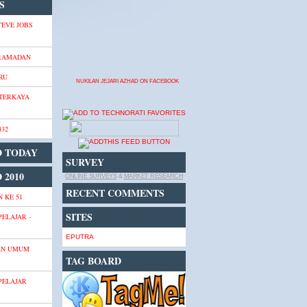
S
TEVE JOBS
 RAMADAN
RU
NUKILAN JEJARI AZHAD ON FACEBOOK
 TERKAYA
432
D TODAY
SURVEY
 2010
ONLINE SURVEYS
&
MARKET RESEARCH
RECENT COMMENTS
 KE 51
SITES
PELAJAR -
EPUTRA
AN UMUM
TAG BOARD
PELAJAR