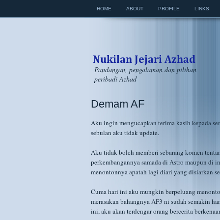
HOME
ABOUT
PROFILE
LINKS
Pandangan, pengalaman dan pilihan
peribadi Azhad
Demam AF
Aku ingin mengucapkan terima kasih kepada se
sebulan aku tidak update.
Aku tidak boleh memberi sebarang komen tentan
perkembangannya samada di Astro maupun di int
menontonnya apatah lagi diari yang disiarkan set
Cuma hari ini aku mungkin berpeluang menonton
merasakan bahangnya AF3 ni sudah semakin hang
ini, aku akan terdengar orang bercerita berkenaa