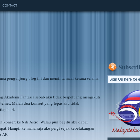
CONTACT
Subscri
mua pengunjung blog ini dan meminta maaf kerana selama
g Akademi Fantasia sebab aku tidak berpeluang mengikuti
ernet. Malah dua konsert yang lepas aku tidak
iap hari.
 konsert ke 6 di Astro. Walau pun begitu aku dapat
at. Hampir ke mana saja aku pergi sejak kebelakangan
n AF.