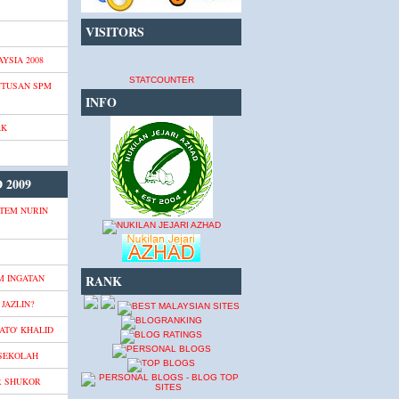
VISITORS
YSIA 2008
STATCOUNTER
UTUSAN SPM
INFO
AK
 2009
TEM NURIN
M INGATAN
RANK
JAZLIN?
ATO' KHALID
 SEKOLAH
R SHUKOR