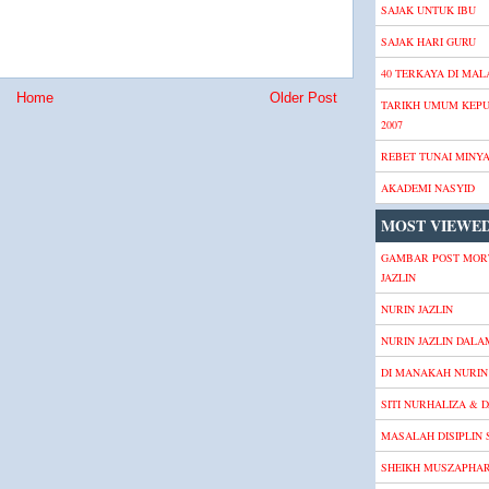
SAJAK UNTUK IBU
SAJAK HARI GURU
40 TERKAYA DI MALA
Home
Older Post
TARIKH UMUM KEP
2007
REBET TUNAI MINY
AKADEMI NASYID
MOST VIEWED
GAMBAR POST MOR
JAZLIN
NURIN JAZLIN
NURIN JAZLIN DALA
DI MANAKAH NURIN 
SITI NURHALIZA & D
MASALAH DISIPLIN
SHEIKH MUSZAPHA