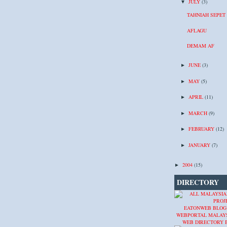
JULY
(3)
▼
TAHNIAH SEPET
AFLAGU
DEMAM AF
JUNE
(3)
►
MAY
(5)
►
APRIL
(11)
►
MARCH
(9)
►
FEBRUARY
(12)
►
JANUARY
(7)
►
2004
(15)
►
DIRECTORY
EATONWEB BLOG
WEBPORTAL MALAY
WEB DIRECTORY