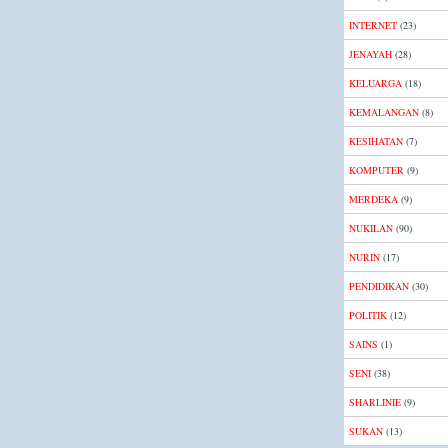
INTERNET
(23)
JENAYAH
(28)
KELUARGA
(18)
KEMALANGAN
(8)
KESIHATAN
(7)
KOMPUTER
(9)
MERDEKA
(9)
NUKILAN
(90)
NURIN
(17)
PENDIDIKAN
(30)
POLITIK
(12)
SAINS
(1)
SENI
(38)
SHARLINIE
(9)
SUKAN
(13)