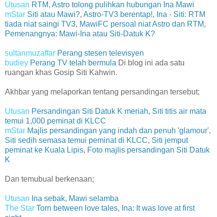
Utusan
RTM, Astro tolong pulihkan hubungan Ina Mawi
mStar
Siti atau Mawi?
,
Astro-TV3 berentap!
,
Ina - Siti: RTM
tiada niat saingi TV3
,
MawiFC persoal niat Astro dan RTM
,
Pemenangnya: Mawi-Ina atau Siti-Datuk K?
sultanmuzaffar
Perang stesen televisyen
budiey
Perang TV telah bermula
Di blog ini ada satu
ruangan khas Gosip Siti Kahwin.
Akhbar yang melaporkan tentang persandingan tersebut;
Utusan
Persandingan Siti Datuk K meriah
,
Siti titis air mata
temui 1,000 peminat di KLCC
mStar
Majlis persandingan yang indah dan penuh 'glamour'
,
Siti sedih semasa temui peminat di KLCC
,
Siti jemput
peminat ke Kuala Lipis
,
Foto majlis persandingan Siti Datuk
K
Dan temubual berkenaan;
Utusan
Ina sebak, Mawi selamba
The Star
Torn between love tales
,
Ina: It was love at first