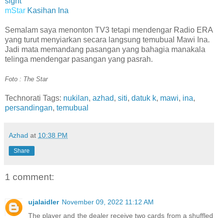
sight
mStar
Kasihan Ina
Semalam saya menonton TV3 tetapi mendengar Radio ERA
yang turut menyiarkan secara langsung temubual Mawi Ina.
Jadi mata memandang pasangan yang bahagia manakala
telinga mendengar pasangan yang pasrah.
Foto : The Star
Technorati Tags:
nukilan
,
azhad
,
siti
,
datuk k
,
mawi
,
ina
,
persandingan
,
temubual
Azhad
at
10:38 PM
Share
1 comment:
ujalaidler
November 09, 2022 11:12 AM
The player and the dealer receive two cards from a shuffled