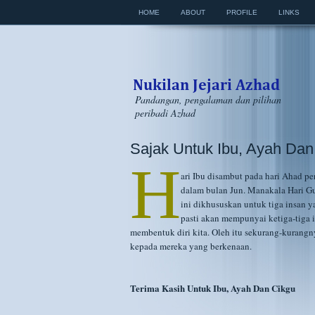
HOME
ABOUT
PROFILE
LINKS
Pandangan, pengalaman dan pilihan
peribadi Azhad
Sajak Untuk Ibu, Ayah Dan
H
ari Ibu disambut pada hari Ahad pe
dalam bulan Jun. Manakala Hari Gur
ini dikhususkan untuk tiga insan y
pasti akan mempunyai ketiga-tiga
membentuk diri kita. Oleh itu sekurang-kurangny
kepada mereka yang berkenaan.
Terima Kasih Untuk Ibu, Ayah Dan Cikgu