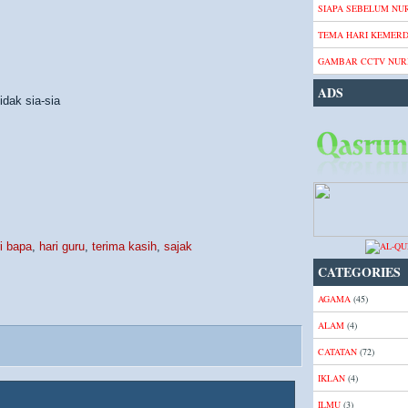
SIAPA SEBELUM NUR
TEMA HARI KEMER
GAMBAR CCTV NURI
ADS
dak sia-sia
i bapa
,
hari guru
,
terima kasih
,
sajak
CATEGORIES
AGAMA
(45)
ALAM
(4)
CATATAN
(72)
IKLAN
(4)
ILMU
(3)