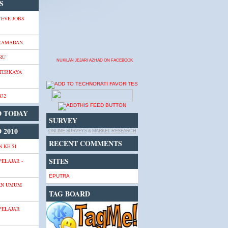
S
TEVE JOBS
 RAMADAN
RU
NUKILAN JEJARI AZHAD ON FACEBOOK
 TERKAYA
432
D TODAY
SURVEY
 2010
ONLINE SURVEYS
&
MARKET RESEARCH
RECENT COMMENTS
 KE 51
SITES
PELAJAR -
EPUTRA
AN UMUM
TAG BOARD
PELAJAR