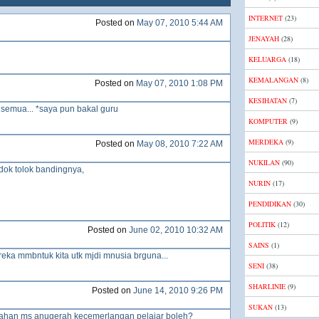
INTERNET
(23)
Posted on
May 07, 2010 5:44 AM
JENAYAH
(28)
KELUARGA
(18)
KEMALANGAN
(8)
Posted on
May 07, 2010 1:08 PM
KESIHATAN
(7)
a semua... *saya pun bakal guru
KOMPUTER
(9)
MERDEKA
(9)
Posted on
May 08, 2010 7:22 AM
NUKILAN
(90)
dok tolok bandingnya,
NURIN
(17)
PENDIDIKAN
(30)
POLITIK
(12)
Posted on
June 02, 2010 10:32 AM
SAINS
(1)
mreka mmbntuk kita utk mjdi mnusia brguna...
SENI
(38)
SHARLINIE
(9)
Posted on
June 14, 2010 9:26 PM
SUKAN
(13)
ahan ms anugerah kecemerlangan pelajar boleh?