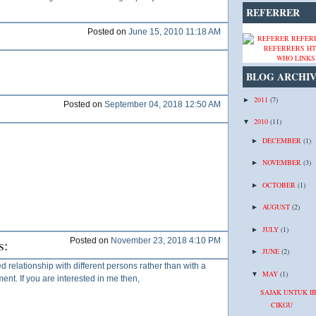
REFERRER
Posted on
June 15, 2010 11:18 AM
WHO LINKS
BLOG ARCHI
2011
(7)
►
Posted on
September 04, 2018 12:50 AM
2010
(11)
▼
DECEMBER
(1)
►
NOVEMBER
(3)
►
OCTOBER
(1)
►
AUGUST
(2)
►
JULY
(1)
►
s:
Posted on
November 23, 2018 4:10 PM
JUNE
(2)
►
ed relationship with different persons rather than with a
MAY
(1)
▼
yment. If you are interested in me then,
SAJAK UNTUK I
CIKGU