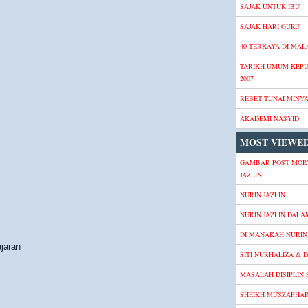
SAJAK UNTUK IBU
SAJAK HARI GURU
40 TERKAYA DI MALA
TARIKH UMUM KEP
2007
REBET TUNAI MINY
AKADEMI NASYID
MOST VIEWED
GAMBAR POST MOR
JAZLIN
NURIN JAZLIN
NURIN JAZLIN DALA
DI MANAKAH NURIN 
jaran
SITI NURHALIZA & D
MASALAH DISIPLIN
SHEIKH MUSZAPHA