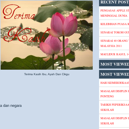
RECENT POST
PENGASAS APPLE S
MENINGGAL DUNIA
KELEBIHAN PUASA
SENARAI TOKOH GU
SENARAI 40 ORANG
MALAYSIA 2011
MAULIDUR RASUL 1
MOST VIEWE
MOST VIEWED
Terima Kasih Ibu, Ayah Dan Cikgu
HARI KEMERDEKAAN
MASALAH DISIPLIN 
PONTENG
TARIKH PEPERIKSA
a dan negara
SEKOLAH
MASALAH DISIPLIN 
SEKOLAH