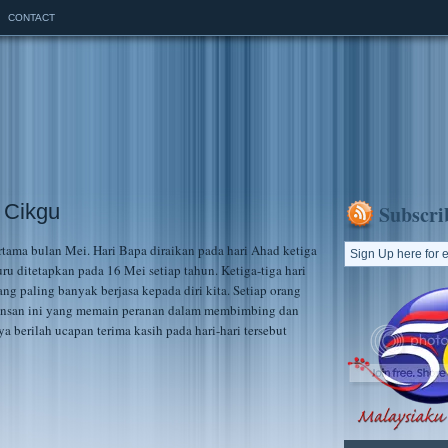
CONTACT
 Cikgu
Subscri
rtama bulan Mei. Hari Bapa diraikan pada hari Ahad ketiga
u ditetapkan pada 16 Mei setiap tahun. Ketiga-tiga hari
ang paling banyak berjasa kepada diri kita. Setiap orang
 insan ini yang memain peranan dalam membimbing dan
a berilah ucapan terima kasih pada hari-hari tersebut