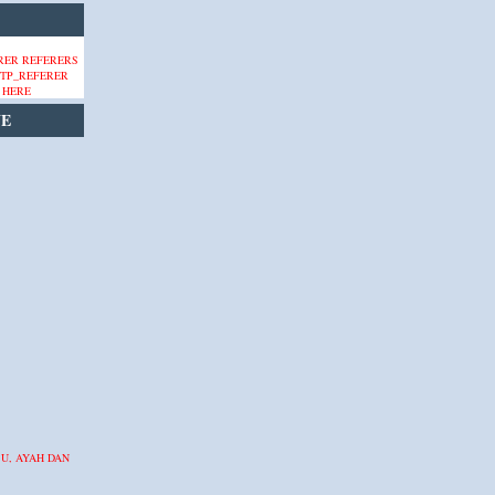
 HERE
VE
BU, AYAH DAN