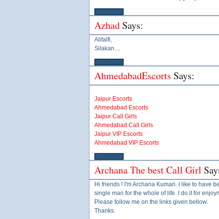
Azhad
Says:
Alifalfi,
Silakan....
AhmedabadEscorts
Says:
Jaipur Escorts
Ahmedabad Escorts
Jaipur Call Girls
Ahmedabad Call Girls
Jaipur VIP Escorts
Ahmedabad VIP Escorts
Archana The best Call Girl
Say
Hi friends ! I'm Archana Kumari. I like to have b
single man for the whole of life. I do it for enjo
Please follow me on the links given bellow.
Thanks.