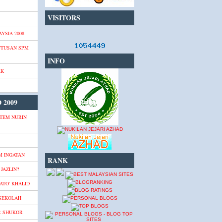
VISITORS
YSIA 2008
UTUSAN SPM
INFO
AK
 2009
TEM NURIN
M INGATAN
RANK
JAZLIN?
ATO' KHALID
 SEKOLAH
R SHUKOR