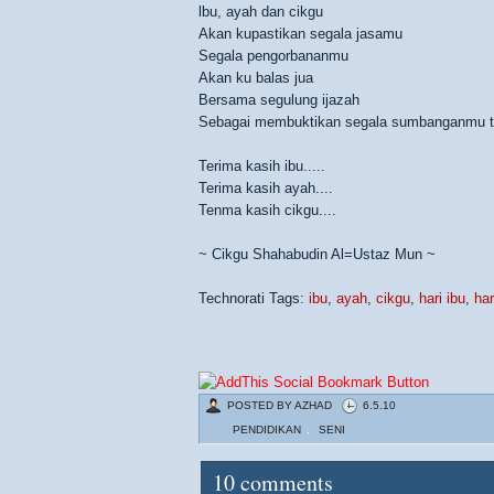
lbu, ayah dan cikgu
Akan kupastikan segala jasamu
Segala pengorbananmu
Akan ku balas jua
Bersama segulung ijazah
Sebagai membuktikan segala sumbanganmu ti
Terima kasih ibu.....
Terima kasih ayah....
Tenma kasih cikgu....
~ Cikgu Shahabudin Al=Ustaz Mun ~
Technorati Tags:
ibu
,
ayah
,
cikgu
,
hari ibu
,
har
POSTED BY
AZHAD
6.5.10
PENDIDIKAN
,
SENI
10
comments