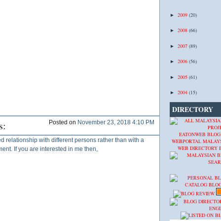
2009
(20)
►
2008
(66)
►
2007
(89)
►
2006
(56)
►
2005
(61)
►
2004
(15)
►
DIRECTORY
s:
Posted on
November 23, 2018 4:10 PM
EATONWEB BLOG
ed relationship with different persons rather than with a
WEBPORTAL MALAY
WEB DIRECTORY
yment. If you are interested in me then,