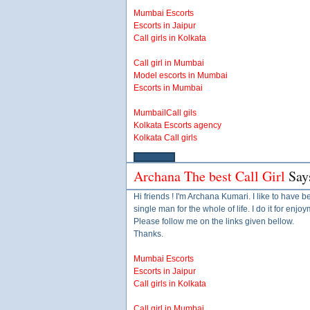
Mumbai Escorts
Escorts in Jaipur
Call girls in Kolkata
Call girl in Mumbai
Model escorts in Mumbai
Escorts in Mumbai
MumbailCall gils
Kolkata Escorts agency
Kolkata Call girls
Archana The best Call Girl
Say
Hi friends ! I'm Archana Kumari. I like to have b
single man for the whole of life. I do it for enjo
Please follow me on the links given bellow.
Thanks.
Mumbai Escorts
Escorts in Jaipur
Call girls in Kolkata
Call girl in Mumbai