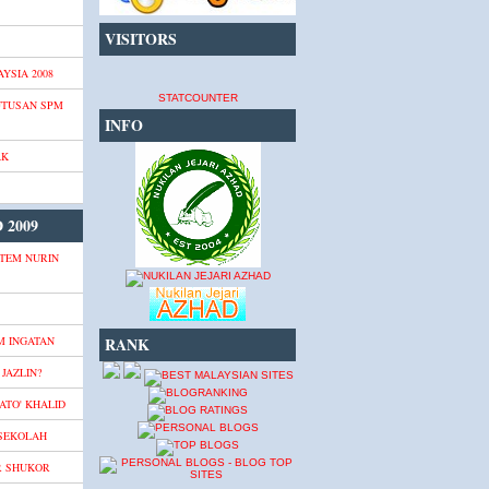
VISITORS
YSIA 2008
STATCOUNTER
UTUSAN SPM
INFO
AK
 2009
TEM NURIN
M INGATAN
RANK
JAZLIN?
ATO' KHALID
 SEKOLAH
R SHUKOR