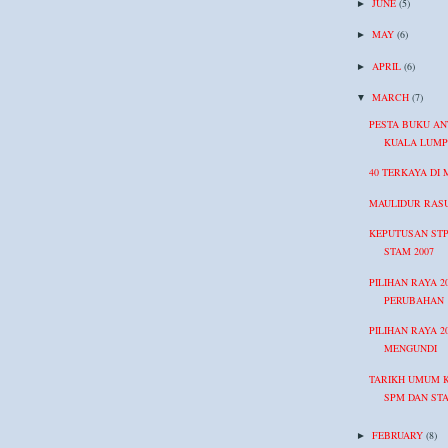
JUNE
(5)
►
MAY
(6)
►
APRIL
(6)
►
MARCH
(7)
▼
PESTA BUKU A
KUALA LUM
40 TERKAYA DI 
MAULIDUR RASU
KEPUTUSAN STP
STAM 2007
PILIHAN RAYA 2
PERUBAHAN
PILIHAN RAYA 2
MENGUNDI
TARIKH UMUM 
SPM DAN STA
FEBRUARY
(8)
►