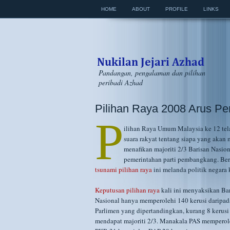
HOME
ABOUT
PROFILE
LINKS
Pandangan, pengalaman dan pilihan
peribadi Azhad
Pilihan Raya 2008 Arus P
P
ilihan Raya Umum Malaysia ke 12 te
suara rakyat tentang siapa yang akan
menafikan majoriti 2/3 Barisan Nasion
pemerintahan parti pembangkang. Berb
tsunami pilihan raya
ini melanda politik negara 
Keputusan pilihan raya
kali ini menyaksikan Ba
Nasional hanya memperolehi 140 kerusi daripad
Parlimen yang dipertandingkan, kurang 8 kerusi
mendapat majoriti 2/3. Manakala PAS memperole