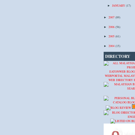
JANUARY
(17)
►
2007
(89)
►
2006
(56)
►
2005
(61)
►
2004
(15)
►
DIRECTORY
EATONWEB BLOG
WEBPORTAL MALAY
WEB DIRECTORY