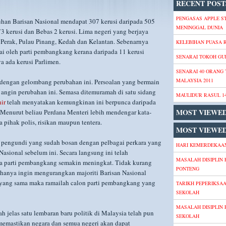
RECENT POST
PENGASAS APPLE S
ruhan Barisan Nasional mendapat 307 kerusi daripada 505
MENINGGAL DUNIA
73 kerusi dan Bebas 2 kerusi. Lima negeri yang berjaya
 Perak, Pulau Pinang, Kedah dan Kelantan. Sebenarnya
KELEBIHAN PUASA
i oleh parti pembangkang kerana daripada 11 kerusi
SENARAI TOKOH GU
a ada kerusi Parlimen.
SENARAI 40 ORANG
MALAYSIA 2011
 dengan gelombang perubahan ini. Persoalan yang bermain
a angin perubahan ini. Semasa ditemuramah di satu sidang
MAULIDUR RASUL 1
ir
telah menyatakan kemungkinan ini berpunca daripada
MOST VIEWE
 Menurut beliau Perdana Menteri lebih mendengar kata-
 pihak polis, risikan maupun tentera.
MOST VIEWED
n pengundi yang sudah bosan dengan pelbagai perkara yang
HARI KEMERDEKAAN
Nasional sebelum ini. Secara langsung ini telah
MASALAH DISIPLIN 
 parti pembangkang semakin meningkat. Tidak kurang
PONTENG
hanya ingin mengurangkan majoriti Barisan Nasional
n yang sama maka ramailah calon parti pembangkang yang
TARIKH PEPERIKSA
SEKOLAH
MASALAH DISIPLIN 
 jelas satu lembaran baru politik di Malaysia telah pun
SEKOLAH
memastikan negara dan semua negeri akan dapat