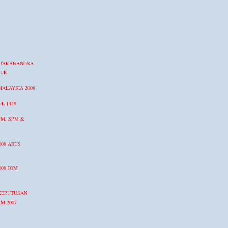
NTARABANGSA
PUR
MALAYSIA 2008
L 1429
M, SPM &
008 ARUS
008 JOM
KEPUTUSAN
M 2007