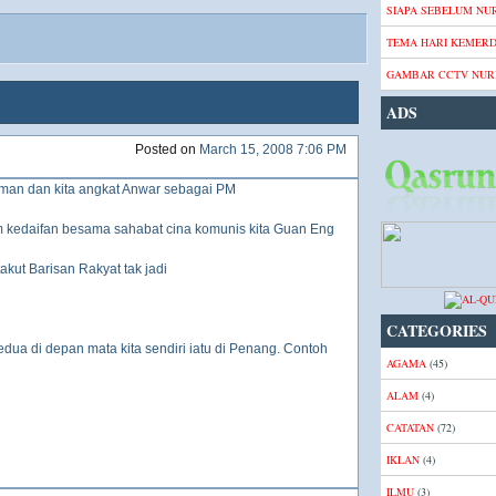
SIAPA SEBELUM NUR
TEMA HARI KEMER
GAMBAR CCTV NURI
ADS
Posted on
March 15, 2008 7:06 PM
man dan kita angkat Anwar sebagai PM
 kedaifan besama sahabat cina komunis kita Guan Eng
akut Barisan Rakyat tak jadi
CATEGORIES
kedua di depan mata kita sendiri iatu di Penang. Contoh
AGAMA
(45)
ALAM
(4)
CATATAN
(72)
IKLAN
(4)
ILMU
(3)