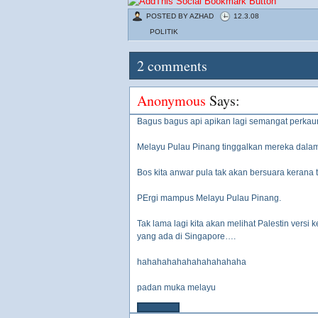
POSTED BY
AZHAD
12.3.08
POLITIK
2
comments
Anonymous
Says:
Bagus bagus api apikan lagi semangat perkau
Melayu Pulau Pinang tinggalkan mereka dalam
Bos kita anwar pula tak akan bersuara kerana t
PErgi mampus Melayu Pulau Pinang.
Tak lama lagi kita akan melihat Palestin versi 
yang ada di Singapore….
hahahahahahahahahahaha
padan muka melayu