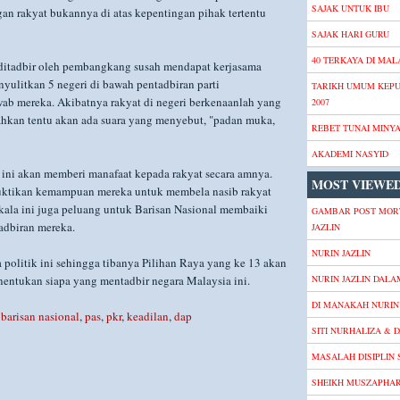
SAJAK UNTUK IBU
an rakyat bukannya di atas kepentingan pihak tertentu
SAJAK HARI GURU
40 TERKAYA DI MALA
 ditadbir oleh pembangkang susah mendapat kerjasama
nyulitkan 5 negeri di bawah pentadbiran parti
TARIKH UMUM KEP
 mereka. Akibatnya rakyat di negeri berkenaanlah yang
2007
ahkan tentu akan ada suara yang menyebut, "padan muka,
REBET TUNAI MINY
AKADEMI NASYID
 ini akan memberi manafaat kepada rakyat secara amnya.
MOST VIEWED
uktikan kemampuan mereka untuk membela nasib rakyat
kala ini juga peluang untuk Barisan Nasional membaiki
GAMBAR POST MOR
adbiran mereka.
JAZLIN
NURIN JAZLIN
politik ini sehingga tibanya Pilihan Raya yang ke 13 akan
nentukan siapa yang mentadbir negara Malaysia ini.
NURIN JAZLIN DALA
DI MANAKAH NURIN 
,
barisan nasional
,
pas
,
pkr
,
keadilan
,
dap
SITI NURHALIZA & D
MASALAH DISIPLIN
SHEIKH MUSZAPHA