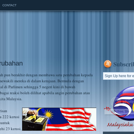
CONTACT
erubahan
Subscri
lah pun berakhir dengan membawa satu perubahan kepada
 mewakili mereka di dalam kerajaan. Bermula dengan
al di Parlimen sehingga 5 negeri kini di bawah
agai reaksi boleh dilihat apabila angin perubahan atau
kita Malaysia.
risan
a 222 kerusi
 untuk
hi 23 kerusi,