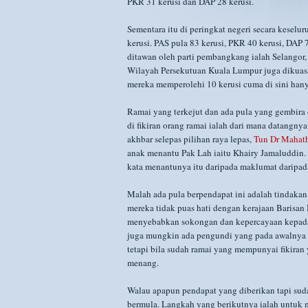
PKR 31 kerusi dan DAP 28 kerusi.
Sementara itu di peringkat negeri secara keselu
kerusi. PAS pula 83 kerusi, PKR 40 kerusi, DAP 
ditawan oleh parti pembangkang ialah Selangor,
Wilayah Persekutuan Kuala Lumpur juga dikuasa
mereka memperolehi 10 kerusi cuma di sini hany
Ramai yang terkejut dan ada pula yang gembira
di fikiran orang ramai ialah dari mana datangny
akhbar selepas pilihan raya lepas,
Tun Dr Mahath
anak menantu Pak Lah iaitu Khairy Jamaluddin.
kata menantunya itu daripada maklumat daripada
Malah ada pula berpendapat ini adalah tindaka
mereka tidak puas hati dengan kerajaan Barisan 
menyebabkan sokongan dan kepercayaan kepada
juga mungkin ada pengundi yang pada awalnya 
tetapi bila sudah ramai yang mempunyai fikira
menang.
Walau apapun pendapat yang diberikan tapi sudah
bermula. Langkah yang berikutnya ialah untuk 