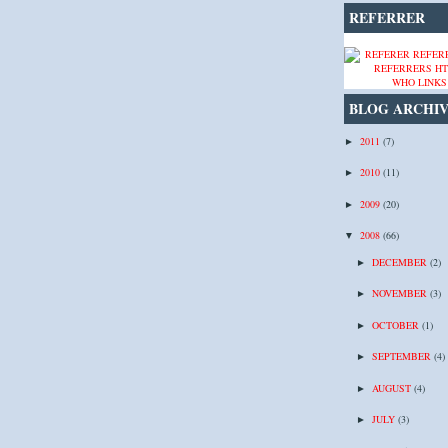
REFERRER
WHO LINKS
BLOG ARCHI
2011
(7)
►
2010
(11)
►
2009
(20)
►
2008
(66)
▼
DECEMBER
(2)
►
NOVEMBER
(3)
►
OCTOBER
(1)
►
SEPTEMBER
(4)
►
AUGUST
(4)
►
JULY
(3)
►