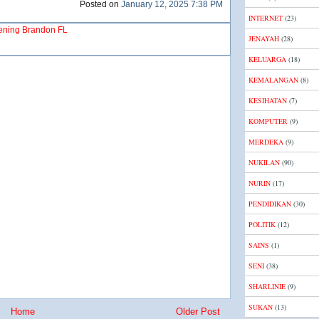
Posted on
January 12, 2025 7:38 PM
INTERNET
(23)
ening Brandon FL
JENAYAH
(28)
KELUARGA
(18)
KEMALANGAN
(8)
KESIHATAN
(7)
KOMPUTER
(9)
MERDEKA
(9)
NUKILAN
(90)
NURIN
(17)
PENDIDIKAN
(30)
POLITIK
(12)
SAINS
(1)
SENI
(38)
SHARLINIE
(9)
SUKAN
(13)
Home
Older Post