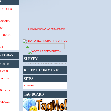
S
TEVE JOBS
 RAMADAN
RU
NUKILAN JEJARI AZHAD ON FACEBOOK
 TERKAYA
432
D TODAY
SURVEY
 2010
ONLINE SURVEYS
&
MARKET RESEARCH
RECENT COMMENTS
 KE 51
SITES
PELAJAR -
EPUTRA
AN UMUM
TAG BOARD
PELAJAR