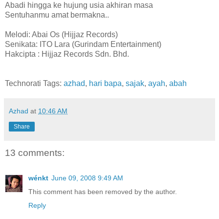
Abadi hingga ke hujung usia akhiran masa
Sentuhanmu amat bermakna..
Melodi: Abai Os (Hijjaz Records)
Senikata: ITO Lara (Gurindam Entertainment)
Hakcipta : Hijjaz Records Sdn. Bhd.
Technorati Tags:
azhad
,
hari bapa
,
sajak
,
ayah
,
abah
Azhad
at
10:46 AM
Share
13 comments:
wénkt
June 09, 2008 9:49 AM
This comment has been removed by the author.
Reply