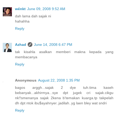
wénkt
June 09, 2008 9:52 AM
dah lama dah sajak ni
hahahha
Reply
Azhad
June 14, 2008 6:47 PM
tak kisahla asalkan memberi makna kepada yang
membacanya
Reply
Anonymous
August 22, 2008 1:35 PM
bagos arggh...sajak 2 dye tuh.tima kaseh
bebanyak...akhirmya...sye dpt jugek cri sajak.cikgu
nk!!smenanya sajak 2kena b'temakan kuarga.tp takpelah
dh dpt ntok ibu$ayahnyer..jadilah..yg laen bley wat sndri
Reply