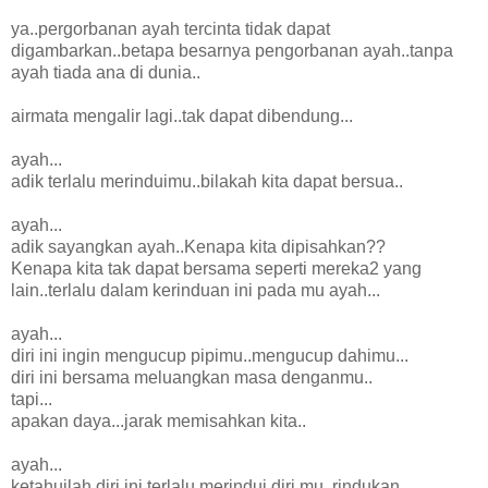
ya..pergorbanan ayah tercinta tidak dapat
digambarkan..betapa besarnya pengorbanan ayah..tanpa
ayah tiada ana di dunia..
airmata mengalir lagi..tak dapat dibendung...
ayah...
adik terlalu merinduimu..bilakah kita dapat bersua..
ayah...
adik sayangkan ayah..Kenapa kita dipisahkan??
Kenapa kita tak dapat bersama seperti mereka2 yang
lain..terlalu dalam kerinduan ini pada mu ayah...
ayah...
diri ini ingin mengucup pipimu..mengucup dahimu...
diri ini bersama meluangkan masa denganmu..
tapi...
apakan daya...jarak memisahkan kita..
ayah...
ketahuilah diri ini terlalu merindui diri mu..rindukan