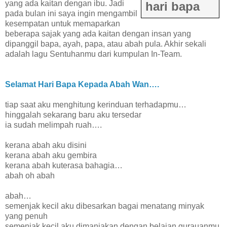
yang ada kaitan dengan ibu. Jadi
hari bapa
pada bulan ini saya ingin mengambil
kesempatan untuk memaparkan
beberapa sajak yang ada kaitan dengan insan yang
dipanggil bapa, ayah, papa, atau abah pula. Akhir sekali
adalah lagu Sentuhanmu dari kumpulan In-Team.
Selamat Hari Bapa Kepada Abah Wan….
tiap saat aku menghitung kerinduan terhadapmu…
hinggalah sekarang baru aku tersedar
ia sudah melimpah ruah….
kerana abah aku disini
kerana abah aku gembira
kerana abah kuterasa bahagia…
abah oh abah
abah…
semenjak kecil aku dibesarkan bagai menatang minyak
yang penuh
semenjak kecil aku dimanjakan dengan belaian gurauanmu