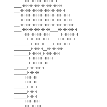
_____HHHHHHHHHHHHHH
____HHHHHHHHHHHHHHHHH
___HHHHHHHHHHHHHHHHHHH
___HHHHHHHHHHHHHHHHHHHHH
___HHHHHHHHHHHHHHHHHHHHHH
___HHHHHHHHHHHHHHHHHHHHHHH
____HHHHHHHHHHHH____HHHHHHHH
_____HHHHHHHHHHH______HHHHHHH
_______HHHHHHHHH_____HHHHHHH
_________HHHHHH____HHHHHHH
_________HHHHH__HHHHHHH
________HHHHH_HHHHHHH
________HHHHHHHHHH
________HHHHHHHH
_______HHHHHHH
_______HHHHH
______HHHHH
______HHHHH
_______HHHH
_______HHHH
_______HHHH
______HHHHHH
_____HHHHHHHH