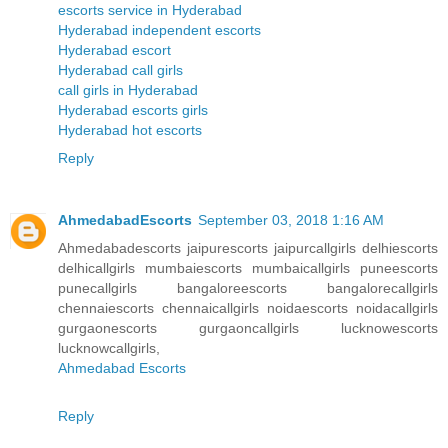
escorts service in Hyderabad
Hyderabad independent escorts
Hyderabad escort
Hyderabad call girls
call girls in Hyderabad
Hyderabad escorts girls
Hyderabad hot escorts
Reply
AhmedabadEscorts
September 03, 2018 1:16 AM
Ahmedabadescorts jaipurescorts jaipurcallgirls delhiescorts
delhicallgirls mumbaiescorts mumbaicallgirls puneescorts
punecallgirls bangaloreescorts bangalorecallgirls
chennaiescorts chennaicallgirls noidaescorts noidacallgirls
gurgaonescorts gurgaoncallgirls lucknowescorts
lucknowcallgirls,
Ahmedabad Escorts
Reply