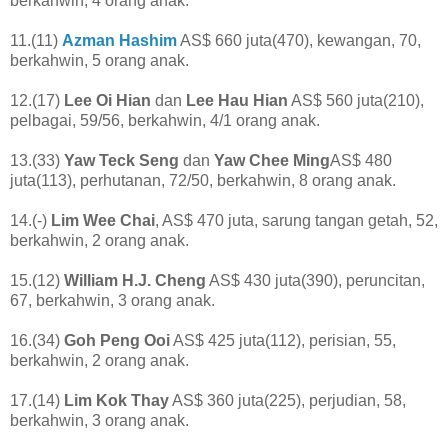
berkahwin, 4 orang anak.
11.(11)
Azman Hashim
AS$ 660 juta(470), kewangan, 70,
berkahwin, 5 orang anak.
12.(17)
Lee Oi Hian
dan
Lee Hau Hian
AS$ 560 juta(210),
pelbagai, 59/56, berkahwin, 4/1 orang anak.
13.(33)
Yaw Teck Seng
dan
Yaw Chee Ming
AS$ 480
juta(113), perhutanan, 72/50, berkahwin, 8 orang anak.
14.(-)
Lim Wee Chai
, AS$ 470 juta, sarung tangan getah, 52,
berkahwin, 2 orang anak.
15.(12)
William H.J. Cheng
AS$ 430 juta(390), peruncitan,
67, berkahwin, 3 orang anak.
16.(34)
Goh Peng Ooi
AS$ 425 juta(112), perisian, 55,
berkahwin, 2 orang anak.
17.(14)
Lim Kok Thay
AS$ 360 juta(225), perjudian, 58,
berkahwin, 3 orang anak.