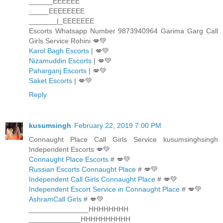
______EEEEEE
_____EEEEEEEE
_______|_EEEEEEE
Escorts Whatsapp Number 9873940964 Garima Garg Call
Girls Service Rohini 💋💚
Karol Bagh Escorts
| 💋💚
Nizamuddin Escorts
| 💋💚
Paharganj Escorts
| 💋💚
Saket Escorts
| 💋💚
Reply
kusumsingh
February 22, 2019 7:00 PM
Connaught Place Call Girls Service kusumsinghsingh
Independent Escorts 💋💚
Connaught Place Escorts
# 💋💚
Russian Escorts Connaught Place
# 💋💚
Independent Call Girls Connaught Place
# 💋💚
Independent Escort Service in Connaught Place
# 💋💚
AshramCall Girls
# 💋💚
_______________HHHHHHHH
_____________HHHHHHHHHH