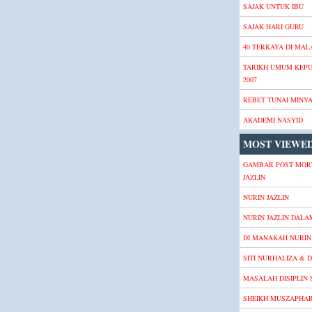
SAJAK UNTUK IBU
SAJAK HARI GURU
40 TERKAYA DI MALA
TARIKH UMUM KEP
2007
REBET TUNAI MINY
AKADEMI NASYID
MOST VIEWED
GAMBAR POST MOR
JAZLIN
NURIN JAZLIN
NURIN JAZLIN DALA
DI MANAKAH NURIN 
SITI NURHALIZA & D
MASALAH DISIPLIN
SHEIKH MUSZAPHA