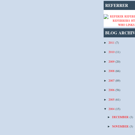
REFERRER
WHO LINKS
BLOG ARCHI
2011
(7)
►
2010
(11)
►
2009
(20)
►
2008
(66)
►
2007
(89)
►
2006
(56)
►
2005
(61)
►
2004
(15)
▼
DECEMBER
(3)
►
NOVEMBER
(3)
►