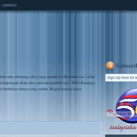
CONTACT
Subscri
elum ada sebarang idea yang masuk ke fikiranku ini. Lama
a kelapangan akan aku cuba mengubah satu. Wah! Rasanya
ir berbelas tahun yang sudah. Begitu pantas masa