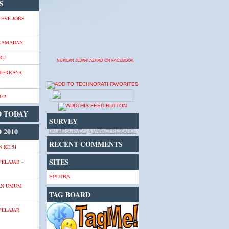
S
TEVE JOBS
 RAMADAN
RU
NUKILAN JEJARI AZHAD ON FACEBOOK
 TERKAYA
432
D TODAY
SURVEY
 2010
ONLINE SURVEYS
&
MARKET RESEARCH
RECENT COMMENTS
 KE 51
SITES
PELAJAR -
EPUTRA
AN UMUM
TAG BOARD
PELAJAR