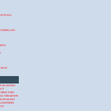
NI PUASA
 CEMERLANG
RITA
G
BARAN
 DIRECTORY
SIA
TEBABOOM
BLOGARAMA