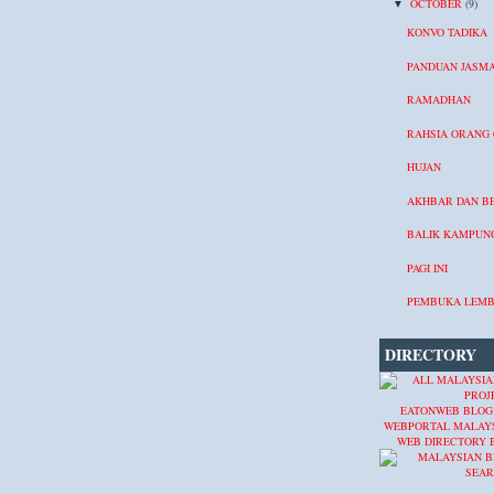
OCTOBER
(9)
▼
KONVO TADIKA
PANDUAN JASMA
RAMADHAN
RAHSIA ORANG
HUJAN
AKHBAR DAN BE
BALIK KAMPUN
PAGI INI
PEMBUKA LEM
DIRECTORY
EATONWEB BLOG
WEBPORTAL MALAY
WEB DIRECTORY