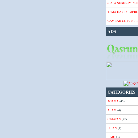
SIAPA SEBELUM NUR
TEMA HARI KEMER
GAMBAR CCTV NURI
ADS
CATEGORIES
AGAMA
(45)
ALAM
(4)
CATATAN
(72)
IKLAN
(4)
ILMU
(3)