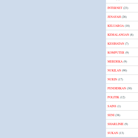
INTERNET
(23)
JENAYAH
(28)
KELUARGA
(18)
KEMALANGAN
(8)
KESIHATAN
(7)
KOMPUTER
(9)
MERDEKA
(9)
NUKILAN
(90)
NURIN
(17)
PENDIDIKAN
(30)
POLITIK
(12)
SAINS
(1)
SENI
(38)
SHARLINIE
(9)
SUKAN
(13)