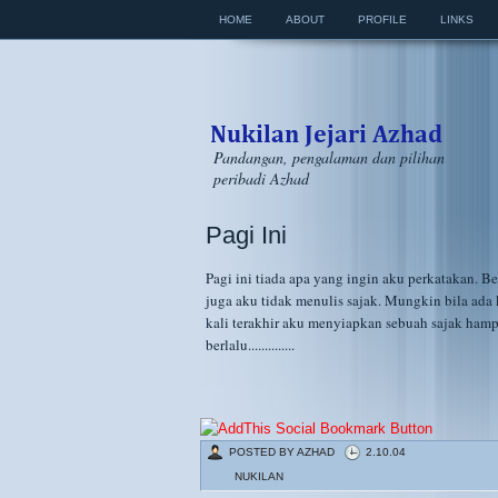
HOME
ABOUT
PROFILE
LINKS
Pandangan, pengalaman dan pilihan
peribadi Azhad
Pagi Ini
Pagi ini tiada apa yang ingin aku perkatakan. B
juga aku tidak menulis sajak. Mungkin bila ad
kali terakhir aku menyiapkan sebuah sajak hamp
berlalu..............
POSTED BY
AZHAD
2.10.04
NUKILAN