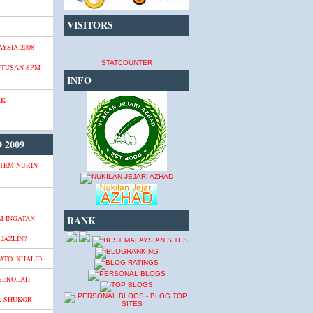
VISITORS
YSIA 2008
STATCOUNTER
UTUSAN SPM
INFO
AK
 2009
TEM NURIN
M INGATAN
RANK
JAZLIN?
ATO' KHALID
 SEKOLAH
R SHUKOR