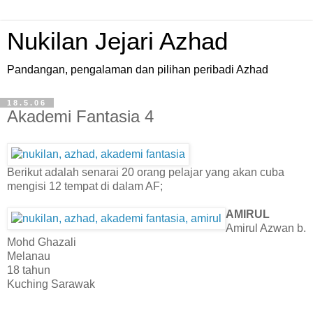
Nukilan Jejari Azhad
Pandangan, pengalaman dan pilihan peribadi Azhad
18.5.06
Akademi Fantasia 4
Berikut adalah senarai 20 orang pelajar yang akan cuba
mengisi 12 tempat di dalam AF;
AMIRUL
Amirul Azwan b.
Mohd Ghazali
Melanau
18 tahun
Kuching Sarawak