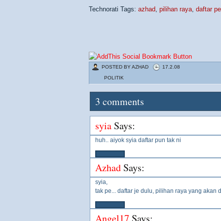
Technorati Tags:
azhad
,
pilihan raya
,
daftar pe
POSTED BY
AZHAD
17.2.08
POLITIK
3
comments
syia
Says:
huh.. aiyok syia daftar pun tak ni
Azhad
Says:
syia,
tak pe... daftar je dulu, pilihan raya yang ak
Angel17
Says: