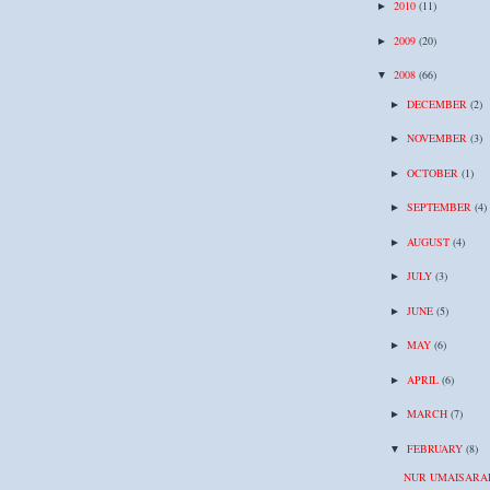
2010
(11)
►
2009
(20)
►
2008
(66)
▼
DECEMBER
(2)
►
NOVEMBER
(3)
►
OCTOBER
(1)
►
SEPTEMBER
(4)
►
AUGUST
(4)
►
JULY
(3)
►
JUNE
(5)
►
MAY
(6)
►
APRIL
(6)
►
MARCH
(7)
►
FEBRUARY
(8)
▼
NUR UMAISARA