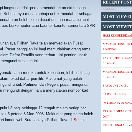
RECENT POST
pi langsung tidak pernah mendaftarkan diri sebagai
LOADING...
di. Sebenarnya mudah sahaja untuk mendaftar sebagai
MOST VIEWE
endaftaran boleh boleh dibuat di mana-mana pejabat
at pos berkomputer atau kaunter-kaunter sementara SPR
MOST VIEWED
HARI KEMERDEKAAN
uruhanjaya Pilihan Raya telah menyediakan Pusat
MASALAH DISIPLIN 
i. Pusat panggilan ini bagi memudahkan orang ramai
PONTENG
m Daftar Pemilih yang terbaru. Ini penting untuk
TARIKH PEPERIKSA
 mengundi sebelum ini.
SEKOLAH
MASALAH DISIPLIN 
emak nama mereka untuk kepastian, lebih-lebih lagi
SEKOLAH
lam rekod daftar pemilih. Maklumat yang boleh
mengundi untuk Parlimen dan Negeri, pusat mengundi,
SAJAK UNTUK IBU
waktu mengundi dengan hanya menyatakan nombor kad
SAJAK HARI GURU
40 TERKAYA DI MALA
 pukul 8 pagi sehingga 12 tengah malam setiap hari
TARIKH UMUM KEP
ukul 5 petang 8 Mac 2008. Maklumat yang sama boleh
2007
yari laman web Surahanjaya Pilihan Raya di
Semak
REBET TUNAI MINY