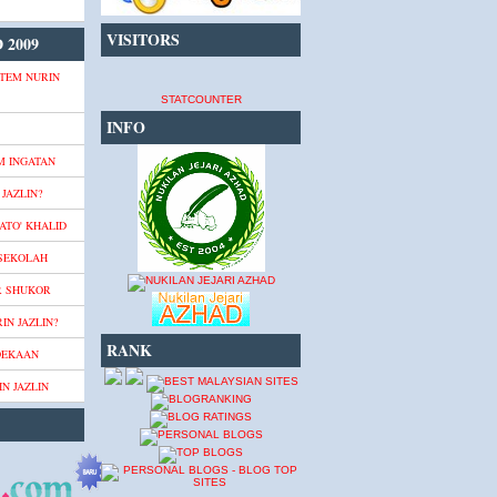
VISITORS
 2009
TEM NURIN
STATCOUNTER
INFO
M INGATAN
JAZLIN?
ATO' KHALID
 SEKOLAH
R SHUKOR
IN JAZLIN?
RANK
DEKAAN
N JAZLIN