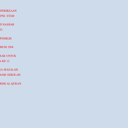
EPERIKSAAN
SPM, STAM
HD NASHAR
NG
PEMILIH
UMUM 2008
UBAR UNTUK
A KE 12
RA MASALAH
LAJAR SEKOLAH
DEMI AL-QURAN