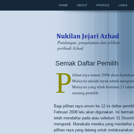
HOME
ABOUT
PROFILE
LINKS
Pandangan, pengalaman dan pilihan
peribadi Azhad
Semak Daftar Pemilih
P
ilihan raya umum 2008 akan diadakan
Malaysia adalah layak untuk mengundi
Malaysia yang telah berumur 21 tahun
seorang pemilih.
Bagi pilihan raya umum ke 12 ini daftar pemil
Februari 2008 lalu akan digunakan. Ini berm
telah mendaftar pada atau sebelum 31 Disemb
mengundi. Manakala mereka yang mendaftar p
pilihan raya yang datang untuk melaksanakan