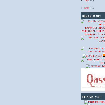
2005
(61)
►
2004
(15)
►
DIRECTORY
EATONWEB BLOG
WEBPORTAL MALAY
WEB DIRECTORY
THANK YOU