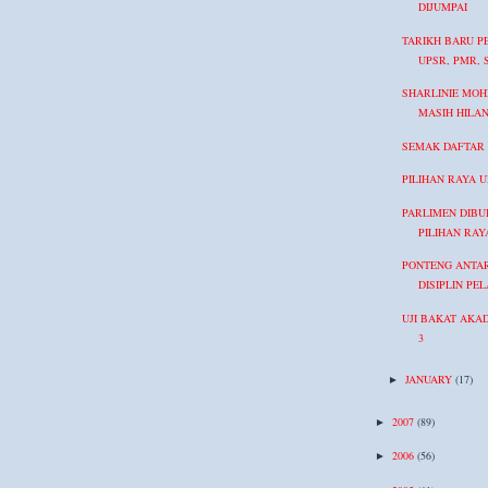
DIJUMPAI
TARIKH BARU P
UPSR, PMR, 
SHARLINIE MO
MASIH HILA
SEMAK DAFTAR 
PILIHAN RAYA 
PARLIMEN DIB
PILIHAN RAY
PONTENG ANTA
DISIPLIN PE
UJI BAKAT AKA
3
JANUARY
(17)
►
2007
(89)
►
2006
(56)
►