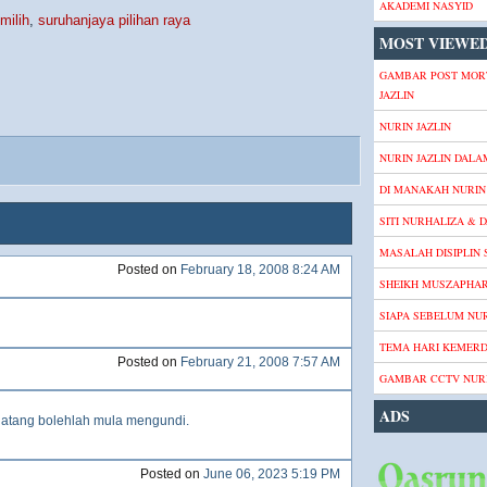
AKADEMI NASYID
milih
,
suruhanjaya pilihan raya
MOST VIEWED
GAMBAR POST MOR
JAZLIN
NURIN JAZLIN
NURIN JAZLIN DALA
DI MANAKAH NURIN 
SITI NURHALIZA & D
MASALAH DISIPLIN
Posted on
February 18, 2008 8:24 AM
SHEIKH MUSZAPHA
SIAPA SEBELUM NUR
TEMA HARI KEMER
Posted on
February 21, 2008 7:57 AM
GAMBAR CCTV NURI
ADS
an datang bolehlah mula mengundi.
Posted on
June 06, 2023 5:19 PM