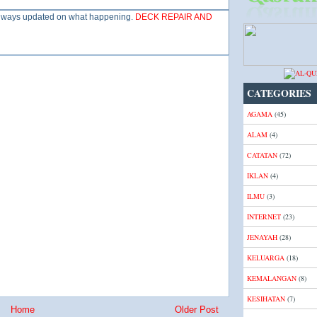
m always updated on what happening.
DECK REPAIR AND
CATEGORIES
AGAMA
(45)
ALAM
(4)
CATATAN
(72)
IKLAN
(4)
ILMU
(3)
INTERNET
(23)
JENAYAH
(28)
KELUARGA
(18)
KEMALANGAN
(8)
KESIHATAN
(7)
Home
Older Post