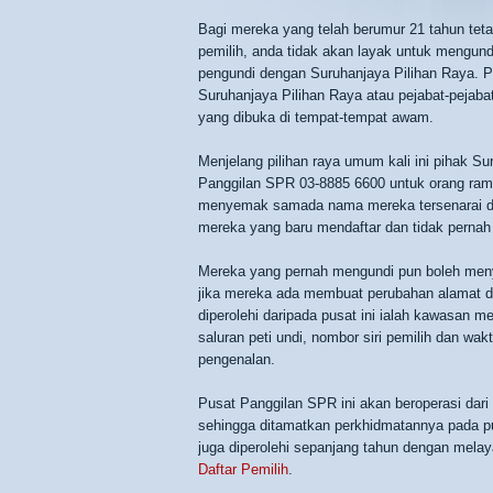
Bagi mereka yang telah berumur 21 tahun teta
pemilih, anda tidak akan layak untuk mengun
pengundi dengan Suruhanjaya Pilihan Raya. P
Suruhanjaya Pilihan Raya atau pejabat-pejab
yang dibuka di tempat-tempat awam.
Menjelang pilihan raya umum kali ini pihak S
Panggilan SPR 03-8885 6600 untuk orang rama
menyemak samada nama mereka tersenarai dala
mereka yang baru mendaftar dan tidak pernah
Mereka yang pernah mengundi pun boleh meny
jika mereka ada membuat perubahan alamat da
diperolehi daripada pusat ini ialah kawasan 
saluran peti undi, nombor siri pemilih dan 
pengenalan.
Pusat Panggilan SPR ini akan beroperasi dari
sehingga ditamatkan perkhidmatannya pada p
juga diperolehi sepanjang tahun dengan mela
Daftar Pemilih
.