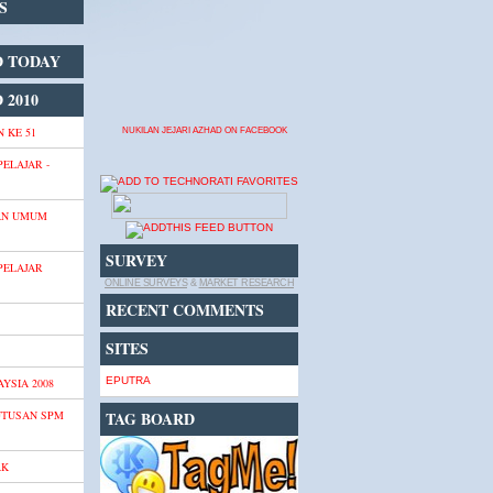
S
D TODAY
 2010
 KE 51
NUKILAN JEJARI AZHAD ON FACEBOOK
PELAJAR -
AN UMUM
SURVEY
PELAJAR
ONLINE SURVEYS
&
MARKET RESEARCH
RECENT COMMENTS
SITES
EPUTRA
YSIA 2008
UTUSAN SPM
TAG BOARD
AK