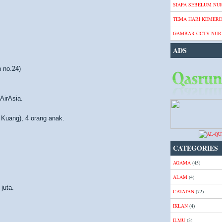
SIAPA SEBELUM NUR
TEMA HARI KEMER
GAMBAR CCTV NURI
ADS
 no.24)
AirAsia.
 Kuang), 4 orang anak.
CATEGORIES
AGAMA
(45)
ALAM
(4)
juta.
CATATAN
(72)
IKLAN
(4)
ILMU
(3)