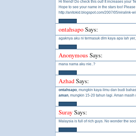
Hi friend! Do check this out! It increases your 
Hope to see your name in the stars too! Please 
http://anitokid.blogspot.com/2007/05/viralink-w
ontahsapo
Says:
agaknya aku ni termasuk dlm kaya apa lah yer,
Anonymous
Says:
mana nama aku nie..?
Azhad
Says:
ontahsapo
, mungkin kaya ilmu dan budi bahas
aman
, mungkin 15-20 tahun lagi. Aman masih 
Suray
Says:
Malaysia is full of rich guys. No wonder the soci