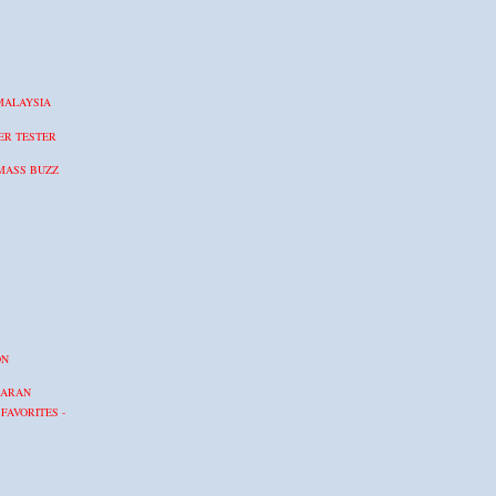
 MALAYSIA
ER TESTER
MASS BUZZ
ON
KARAN
FAVORITES -