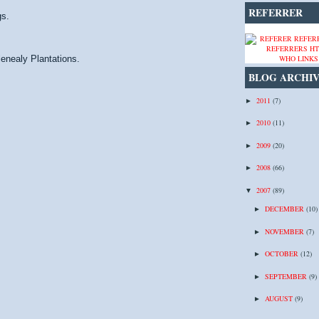
REFERRER
gs.
enealy Plantations.
WHO LINKS
BLOG ARCHI
2011
(7)
►
2010
(11)
►
2009
(20)
►
2008
(66)
►
2007
(89)
▼
DECEMBER
(10)
►
NOVEMBER
(7)
►
OCTOBER
(12)
►
SEPTEMBER
(9)
►
AUGUST
(9)
►