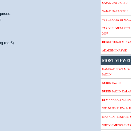
SAJAK UNTUK IBU
SAJAK HARI GURU
prises.
n
40 TERKAYA DI MALA
TARIKH UMUM KEP
2007
REBET TUNAI MINY
g (no.6)
AKADEMI NASYID
MOST VIEWED
GAMBAR POST MOR
JAZLIN
NURIN JAZLIN
NURIN JAZLIN DALA
DI MANAKAH NURIN 
SITI NURHALIZA & D
MASALAH DISIPLIN
SHEIKH MUSZAPHA