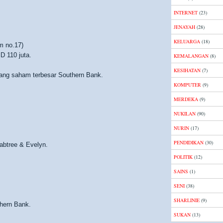
INTERNET
(23)
JENAYAH
(28)
KELUARGA
(18)
m no.17)
 110 juta.
KEMALANGAN
(8)
KESIHATAN
(7)
gang saham terbesar Southern Bank.
KOMPUTER
(9)
MERDEKA
(9)
NUKILAN
(90)
NURIN
(17)
PENDIDIKAN
(30)
abtree & Evelyn.
POLITIK
(12)
SAINS
(1)
SENI
(38)
SHARLINIE
(9)
hern Bank.
SUKAN
(13)