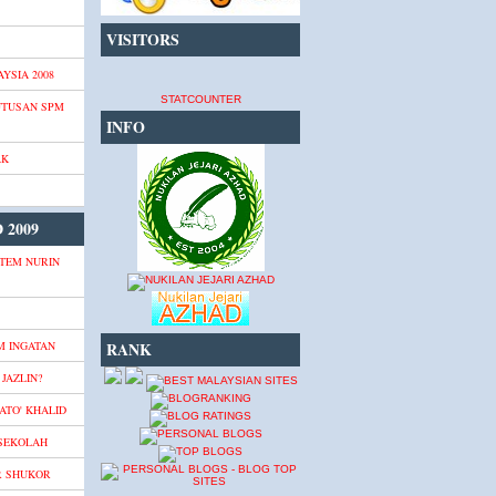
VISITORS
YSIA 2008
STATCOUNTER
UTUSAN SPM
INFO
AK
 2009
TEM NURIN
M INGATAN
RANK
JAZLIN?
ATO' KHALID
 SEKOLAH
R SHUKOR