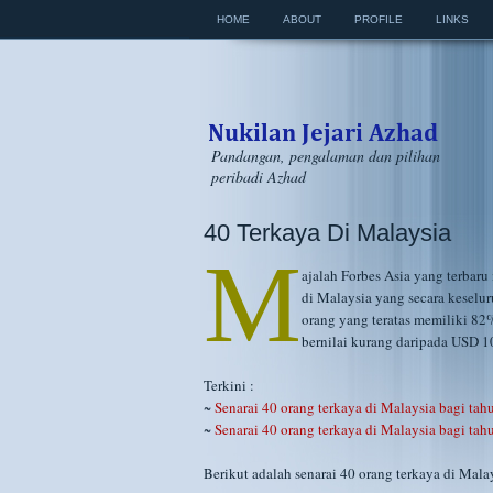
HOME
ABOUT
PROFILE
LINKS
Pandangan, pengalaman dan pilihan
peribadi Azhad
40 Terkaya Di Malaysia
M
ajalah Forbes Asia yang terbaru
di Malaysia yang secara keselu
orang yang teratas memiliki 82
bernilai kurang daripada USD 10
Terkini :
~
Senarai 40 orang terkaya di Malaysia bagi ta
~
Senarai 40 orang terkaya di Malaysia bagi ta
Berikut adalah senarai 40 orang terkaya di Mala