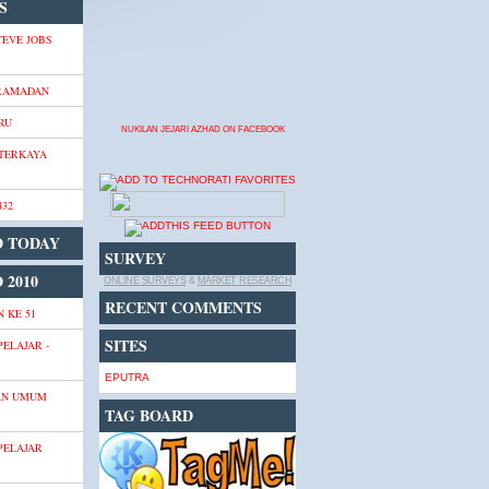
S
TEVE JOBS
 RAMADAN
RU
NUKILAN JEJARI AZHAD ON FACEBOOK
 TERKAYA
432
D TODAY
SURVEY
 2010
ONLINE SURVEYS
&
MARKET RESEARCH
RECENT COMMENTS
 KE 51
SITES
PELAJAR -
EPUTRA
AN UMUM
TAG BOARD
PELAJAR