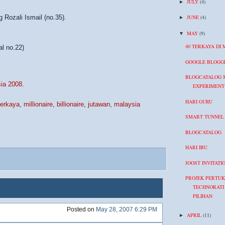
JULY
(4)
►
ozali Ismail (no.35).
JUNE
(4)
►
MAY
(9)
▼
40 TERKAYA DI
l no.22)
GOOGLE BLOGG
BLOGCATALOG 
sia 2008
.
EXPERIMENT
HARI GURU
terkaya
,
millionaire
,
billionaire
,
jutawan
,
malaysia
SMART TUNNEL
BLOGCATALOG
HARI IBU
JOOST INVITATI
PROJEK PERTU
TECHNORATI 
PILIHAN
Posted on
May 28, 2007 6:29 PM
APRIL
(11)
►