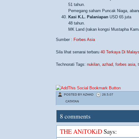
51 tahun.
Pemegang saham Puncak Niaga, abang R
Kasi K.L. Palaniapan
USD 65 juta
48 tahun.
MK Land (rakan kongsi Mustapha Kama
Sumber :
Forbes Asia
Sila lihat senarai terbaru
40 Terkaya Di Malay
Technorati Tags:
nukilan
,
azhad
,
forbes asia
,
POSTED BY
AZHAD
26.5.07
CATATAN
8
comments
THE ANiTOKiD
Says: