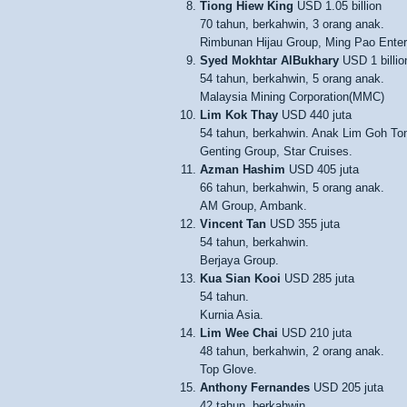
Tiong Hiew King
USD 1.05 billion
70 tahun, berkahwin, 3 orang anak.
Rimbunan Hijau Group, Ming Pao Enter
Syed Mokhtar AlBukhary
USD 1 billio
54 tahun, berkahwin, 5 orang anak.
Malaysia Mining Corporation(MMC)
Lim Kok Thay
USD 440 juta
54 tahun, berkahwin. Anak Lim Goh Ton
Genting Group, Star Cruises.
Azman Hashim
USD 405 juta
66 tahun, berkahwin, 5 orang anak.
AM Group, Ambank.
Vincent Tan
USD 355 juta
54 tahun, berkahwin.
Berjaya Group.
Kua Sian Kooi
USD 285 juta
54 tahun.
Kurnia Asia.
Lim Wee Chai
USD 210 juta
48 tahun, berkahwin, 2 orang anak.
Top Glove.
Anthony Fernandes
USD 205 juta
42 tahun, berkahwin.