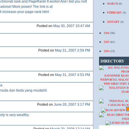
Technorati rank and PageRank! It works! And I kid you not!
MARCH
(6)
►
advise! More power! The link is at
ill-increase-your-page-rank.html
FEBRUARY
(4)
►
JANUARY
(4)
►
Posted on
May 30, 2007 10:47 AM
2006
(56)
►
2005
(61)
►
Posted on
May 31, 2007 2:59 PM
2004
(15)
►
DIRECTORY
Posted on
May 31, 2007 4:53 PM
EATONWEB BLOG
WEBPORTAL MALAY
WEB DIRECTORY
a.
muda dan tiada yang mustahil.
Posted on
June 20, 2007 3:17 PM
ety is very wealthy.