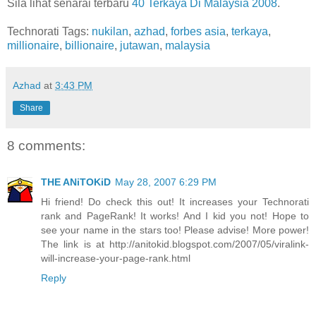
Sila lihat senarai terbaru
40 Terkaya Di Malaysia 2008
.
Technorati Tags:
nukilan
,
azhad
,
forbes asia
,
terkaya
,
millionaire
,
billionaire
,
jutawan
,
malaysia
Azhad
at
3:43 PM
Share
8 comments:
THE ANiTOKiD
May 28, 2007 6:29 PM
Hi friend! Do check this out! It increases your Technorati
rank and PageRank! It works! And I kid you not! Hope to
see your name in the stars too! Please advise! More power!
The link is at http://anitokid.blogspot.com/2007/05/viralink-
will-increase-your-page-rank.html
Reply