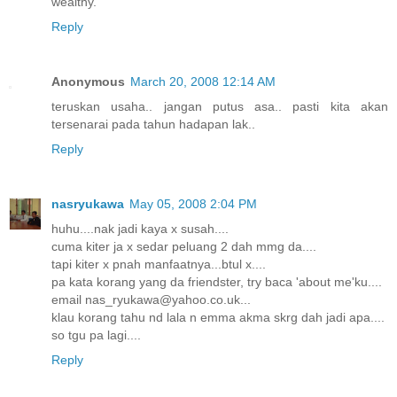
wealthy.
Reply
Anonymous
March 20, 2008 12:14 AM
teruskan usaha.. jangan putus asa.. pasti kita akan
tersenarai pada tahun hadapan lak..
Reply
nasryukawa
May 05, 2008 2:04 PM
huhu....nak jadi kaya x susah....
cuma kiter ja x sedar peluang 2 dah mmg da....
tapi kiter x pnah manfaatnya...btul x....
pa kata korang yang da friendster, try baca 'about me'ku....
email nas_ryukawa@yahoo.co.uk...
klau korang tahu nd lala n emma akma skrg dah jadi apa....
so tgu pa lagi....
Reply