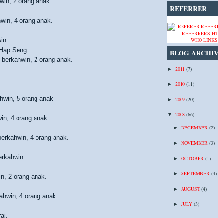
win, 2 orang anak.
REFERRER
win, 4 orang anak.
in.
WHO LINKS
 Hap Seng
BLOG ARCHI
 berkahwin, 2 orang anak.
2011
(7)
►
2010
(11)
►
hwin, 5 orang anak.
2009
(20)
►
2008
(66)
▼
in, 4 orang anak.
DECEMBER
(2)
►
erkahwin, 4 orang anak.
NOVEMBER
(3)
►
erkahwin.
OCTOBER
(1)
►
SEPTEMBER
(4)
►
in, 2 orang anak.
AUGUST
(4)
►
ahwin, 4 orang anak.
JULY
(3)
►
ai.