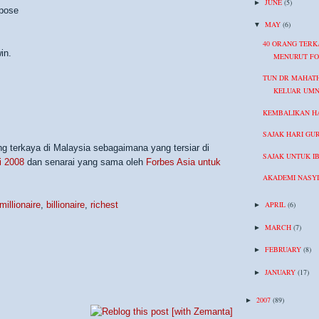
JUNE
(5)
►
rpose
MAY
(6)
▼
40 ORANG TERK
in.
MENURUT FO
TUN DR MAHAT
KELUAR UM
KEMBALIKAN HA
SAJAK HARI GU
ng terkaya di Malaysia sebagaimana yang tersiar di
SAJAK UNTUK I
i 2008
dan senarai yang sama oleh
Forbes Asia untuk
AKADEMI NASY
millionaire
,
billionaire
,
richest
APRIL
(6)
►
MARCH
(7)
►
FEBRUARY
(8)
►
JANUARY
(17)
►
2007
(89)
►