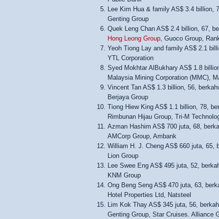
Lee Kim Hua & family AS$ 3.4 billion, 7
Genting Group
Quek Leng Chan AS$ 2.4 billion, 67, be
Hong Leong Group
, Guoco Group, Ran
Yeoh Tiong Lay and family AS$ 2.1 bill
YTL Corporation
Syed Mokhtar AlBukhary AS$ 1.8 billion
Malaysia Mining Corporation (MMC), Ma
Vincent Tan AS$ 1.3 billion, 56, berkah
Berjaya Group
Tiong Hiew King AS$ 1.1 billion, 78, be
Rimbunan Hijau Group, Tri-M Technolo
Azman Hashim AS$ 700 juta, 68, berka
AMCorp Group, Ambank
William H. J. Cheng AS$ 660 juta, 65, 
Lion Group
Lee Swee Eng AS$ 495 juta, 52, berka
KNM Group
Ong Beng Seng AS$ 470 juta, 63, berka
Hotel Properties Ltd, Natsteel
Lim Kok Thay AS$ 345 juta, 56, berkah
Genting Group, Star Cruises. Alliance 