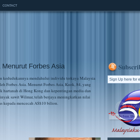
CONTACT
 Menurut Forbes Asia
Subscri
n kedudukannya mendahului individu terkaya Malaysia
oleh Forbes Asia. Menurut Forbes Asia, Kuok, 84, yang
uk hartanah di Hong Kong dan kepentingan media dan
minyak sawit Wilmar, telah berjaya meningkatkan nilai
pas kepada mencecah AS$10 bilion.