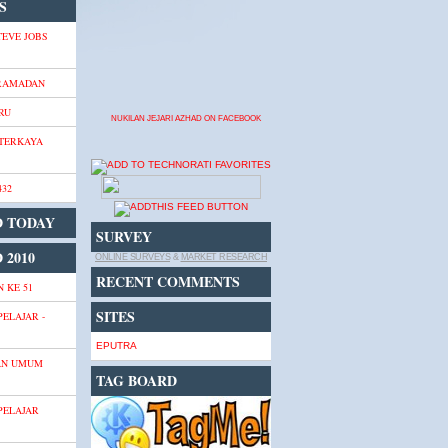
S
TEVE JOBS
 RAMADAN
RU
NUKILAN JEJARI AZHAD ON FACEBOOK
 TERKAYA
432
D TODAY
SURVEY
 2010
ONLINE SURVEYS
&
MARKET RESEARCH
RECENT COMMENTS
 KE 51
SITES
PELAJAR -
EPUTRA
AN UMUM
TAG BOARD
PELAJAR