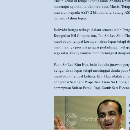
Masih kekal di tempat kedua ialah Ananda Kris
menerajui syarikat telekomunikasi, Maxis. Teta
menurun kepada AS$7.2 bilion, iaitu kurang AS
daripada tahun lepas.
Individu ketiga terkaya dalam senarai ialah Peng
Kumpulan IOI Corporation, Tan Sri Lee Shin C
menduduki tempat keempat tahun lepas tetapi 
melonjaknya prestasi gergasi perladangan kelapa
segi nilai, kekayaannya telah meningkat daripa
Puan Sri Lee Kim Hua, balu kepada jutawan perj
ketiga tahun lepas tetapi meninggal dunia pada 
menduduki tempat kelima. Kim Hua adalah antar
pengerusi Selangor Properties, Puan Sri Chong 
perempuan Sultan Perak, Raja Datuk Seri Eleena