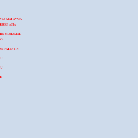
AYA MALAYSIA
RBES ASIA
HIR MOHAMAD
NO
K PALESTIN
RU
BU
ID