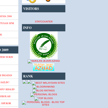
VISITORS
YSIA 2008
STATCOUNTER
UTUSAN SPM
INFO
AK
 2009
TEM NURIN
M INGATAN
RANK
JAZLIN?
ATO' KHALID
 SEKOLAH
R SHUKOR