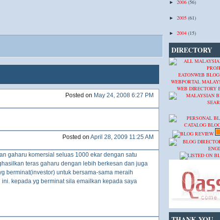
2006
(56)
►
2005
(61)
►
2004
(15)
►
DIRECTORY
EATONWEB BLOG
WEBPORTAL MALAY
WEB DIRECTORY
Posted on
May 24, 2008 6:27 PM
Posted on
April 28, 2009 11:25 AM
an gaharu komersial seluas 1000 ekar dengan satu
hasilkan teras gaharu dengan lebih berkesan dan juga
g berminat(investor) untuk bersama-sama meraih
u ini. kepada yg berminat sila emailkan kepada saya
THANK YOU