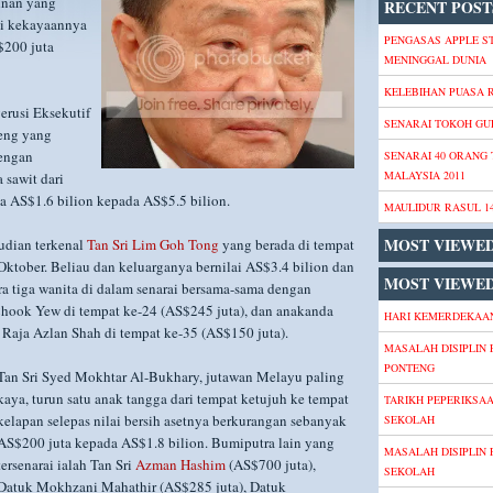
hnan yang
RECENT POST
pi kekayaannya
PENGASAS APPLE S
$200 juta
MENINGGAL DUNIA
KELEBIHAN PUASA
erusi Eksekutif
SENARAI TOKOH GU
heng yang
dengan
SENARAI 40 ORANG
MALAYSIA 2011
 sawit dari
da AS$1.6 bilion kepada AS$5.5 bilion.
MAULIDUR RASUL 1
MOST VIEWE
udian terkenal
Tan Sri Lim Goh Tong
yang berada di tempat
Oktober. Beliau dan keluarganya bernilai AS$3.4 bilion dan
MOST VIEWED
a tiga wanita di dalam senarai bersama-sama dengan
Chook Yew di tempat ke-24 (AS$245 juta), dan anakanda
HARI KEMERDEKAAN
 Raja Azlan Shah di tempat ke-35 (AS$150 juta).
MASALAH DISIPLIN 
PONTENG
Tan Sri Syed Mokhtar Al-Bukhary, jutawan Melayu paling
kaya, turun satu anak tangga dari tempat ketujuh ke tempat
TARIKH PEPERIKSA
kelapan selepas nilai bersih asetnya berkurangan sebanyak
SEKOLAH
AS$200 juta kepada AS$1.8 bilion. Bumiputra lain yang
MASALAH DISIPLIN 
tersenarai ialah Tan Sri
Azman Hashim
(AS$700 juta),
SEKOLAH
Datuk Mokhzani Mahathir (AS$285 juta), Datuk