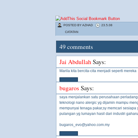
POSTED BY
AZHAD
23.5.08
CATATAN
49
comments
Jai Abdullah
Says:
Marila kita bercita-cita menjadi seperti mereka
bugaros
Says:
saya menjalankan satu perusahaan perladang
teknologi nano alergic yg dijamin mampu meng
mempunyai tenaga pakar,sy memcari sesiapa y
pulangan yg lumayan hasil dari industri gahar
bugaros_evo@yahoo.com.my