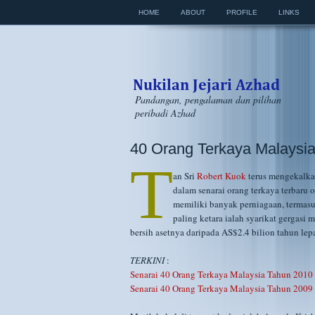
HOME
ABOUT
PROFILE
LINKS
Pandangan, pengalaman dan pilihan
peribadi Azhad
40 Orang Terkaya Malaysia
T
an Sri
Robert Kuok
terus mengekalka
dalam senarai orang terkaya terbaru 
memiliki banyak perniagaan, termas
paling ketara ialah syarikat gergasi 
bersih asetnya daripada AS$2.4 bilion tahun le
TERKINI
:
Senarai 40 Orang Terkaya Malaysia Tahun 2010
Senarai 40 Orang Terkaya Malaysia Tahun 2009