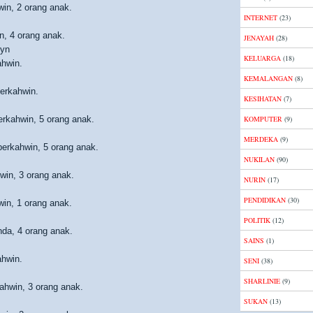
win, 2 orang anak.
INTERNET
(23)
n, 4 orang anak.
JENAYAH
(28)
lyn
KELUARGA
(18)
ahwin.
KEMALANGAN
(8)
erkahwin.
KESIHATAN
(7)
erkahwin, 5 orang anak.
KOMPUTER
(9)
MERDEKA
(9)
erkahwin, 5 orang anak.
NUKILAN
(90)
win, 3 orang anak.
NURIN
(17)
PENDIDIKAN
(30)
win, 1 orang anak.
POLITIK
(12)
da, 4 orang anak.
SAINS
(1)
ahwin.
SENI
(38)
SHARLINIE
(9)
ahwin, 3 orang anak.
SUKAN
(13)