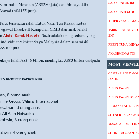
SAJAK UNTUK IBU
Kamarudin Meranun (AS$280 juta) dan Ahmayuddin
Ahmad (AS$155 juta).
SAJAK HARI GURU
40 TERKAYA DI MALA
Turut tersenarai ialah Datuk Nazir Tun Razak, Ketua
Pegawai Eksekutif Kumpulan CIMB dan anak lelaki
TARIKH UMUM KEP
un
Abdul Razak Hussein
. Nazir adalah orang terbaru yang
2007
 individu terakhir terkaya Malaysia dalam senarai 40
REBET TUNAI MINY
AS$100 juta.
AKADEMI NASYID
erkaya ialah AS$46 bilion, meningkat AS$3 bilion daripada
MOST VIEWED
GAMBAR POST MOR
008 menurut Forbes Asia:
JAZLIN
NURIN JAZLIN
win, 8 orang anak.
NURIN JAZLIN DALA
mile Group, Wilmar International
DI MANAKAH NURIN 
erkahwin, 3 orang anak.
o All Asia Networks
SITI NURHALIZA & D
rkahwin, 6 orang anak.
MASALAH DISIPLIN
kahwin, 4 orang anak.
SHEIKH MUSZAPHA