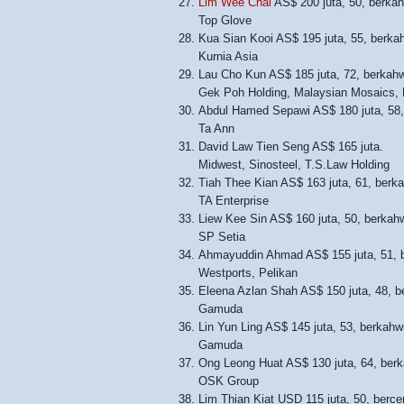
Lim Wee Chai
AS$ 200 juta, 50, berkah
Top Glove
Kua Sian Kooi AS$ 195 juta, 55, berkah
Kurnia Asia
Lau Cho Kun AS$ 185 juta, 72, berkahw
Gek Poh Holding, Malaysian Mosaics,
Abdul Hamed Sepawi AS$ 180 juta, 58,
Ta Ann
David Law Tien Seng AS$ 165 juta.
Midwest, Sinosteel, T.S.Law Holding
Tiah Thee Kian AS$ 163 juta, 61, berka
TA Enterprise
Liew Kee Sin AS$ 160 juta, 50, berkahw
SP Setia
Ahmayuddin Ahmad AS$ 155 juta, 51, b
Westports, Pelikan
Eleena Azlan Shah AS$ 150 juta, 48, b
Gamuda
Lin Yun Ling AS$ 145 juta, 53, berkahw
Gamuda
Ong Leong Huat AS$ 130 juta, 64, berk
OSK Group
Lim Thian Kiat USD 115 juta, 50, bercer