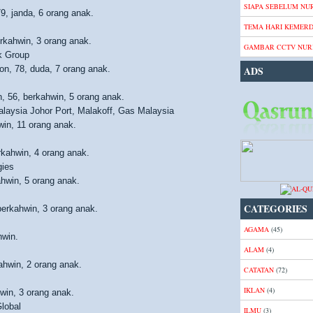
SIAPA SEBELUM NUR
9, janda, 6 orang anak.
TEMA HARI KEMER
rkahwin, 3 orang anak.
GAMBAR CCTV NURI
k Group
ion, 78, duda, 7 orang anak.
ADS
, 56, berkahwin, 5 orang anak.
laysia Johor Port, Malakoff, Gas Malaysia
win, 11 orang anak.
rkahwin, 4 orang anak.
gies
hwin, 5 orang anak.
CATEGORIES
berkahwin, 3 orang anak.
AGAMA
(45)
hwin.
ALAM
(4)
hwin, 2 orang anak.
CATATAN
(72)
IKLAN
(4)
win, 3 orang anak.
Global
ILMU
(3)