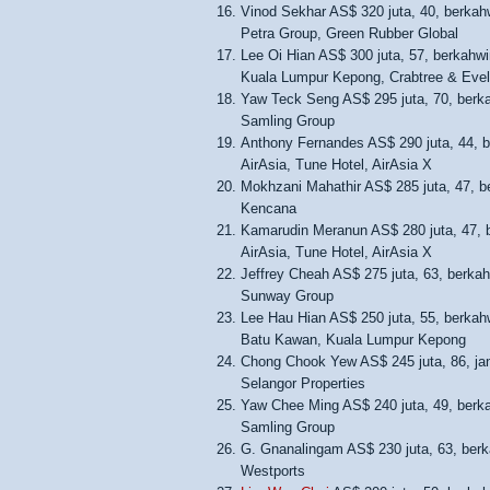
Vinod Sekhar AS$ 320 juta, 40, berkah
Petra Group, Green Rubber Global
Lee Oi Hian AS$ 300 juta, 57, berkahwi
Kuala Lumpur Kepong, Crabtree & Eve
Yaw Teck Seng AS$ 295 juta, 70, berk
Samling Group
Anthony Fernandes AS$ 290 juta, 44, b
AirAsia, Tune Hotel, AirAsia X
Mokhzani Mahathir AS$ 285 juta, 47, b
Kencana
Kamarudin Meranun AS$ 280 juta, 47, b
AirAsia, Tune Hotel, AirAsia X
Jeffrey Cheah AS$ 275 juta, 63, berkah
Sunway Group
Lee Hau Hian AS$ 250 juta, 55, berkah
Batu Kawan, Kuala Lumpur Kepong
Chong Chook Yew AS$ 245 juta, 86, jan
Selangor Properties
Yaw Chee Ming AS$ 240 juta, 49, berk
Samling Group
G. Gnanalingam AS$ 230 juta, 63, berk
Westports