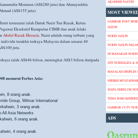
AKADEMI NASYID
Kamarudin Meranun (AS$280 juta) dan Ahmayuddin
Ahmad (AS$155 juta).
MOST VIEWED
GAMBAR POST MOR
Turut tersenarai ialah Datuk Nazir Tun Razak, Ketua
JAZLIN
Pegawai Eksekutif Kumpulan CIMB dan anak lelaki
un
Abdul Razak Hussein
. Nazir adalah orang terbaru yang
NURIN JAZLIN
 individu terakhir terkaya Malaysia dalam senarai 40
NURIN JAZLIN DALA
AS$100 juta.
DI MANAKAH NURIN 
erkaya ialah AS$46 bilion, meningkat AS$3 bilion daripada
SITI NURHALIZA & D
MASALAH DISIPLIN
008 menurut Forbes Asia:
SHEIKH MUSZAPHA
SIAPA SEBELUM NUR
win, 8 orang anak.
TEMA HARI KEMER
mile Group, Wilmar International
erkahwin, 3 orang anak.
GAMBAR CCTV NURI
o All Asia Networks
ADS
rkahwin, 6 orang anak.
kahwin, 4 orang anak.