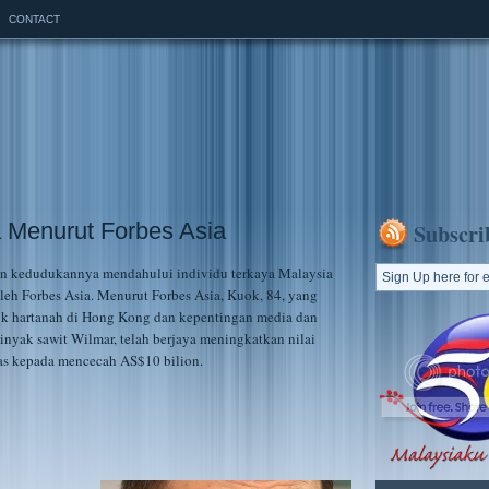
CONTACT
 Menurut Forbes Asia
Subscri
n kedudukannya mendahului individu terkaya Malaysia
oleh Forbes Asia. Menurut Forbes Asia, Kuok, 84, yang
uk hartanah di Hong Kong dan kepentingan media dan
minyak sawit Wilmar, telah berjaya meningkatkan nilai
pas kepada mencecah AS$10 bilion.