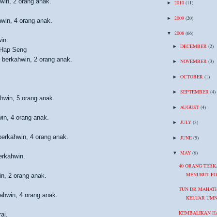
win, 2 orang anak.
2010
(11)
►
2009
(20)
►
win, 4 orang anak.
2008
(66)
▼
in.
DECEMBER
(2)
►
 Hap Seng
 berkahwin, 2 orang anak.
NOVEMBER
(3)
►
OCTOBER
(1)
►
SEPTEMBER
(4)
►
hwin, 5 orang anak.
AUGUST
(4)
►
in, 4 orang anak.
JULY
(3)
►
erkahwin, 4 orang anak.
JUNE
(5)
►
MAY
(6)
▼
erkahwin.
40 ORANG TERK
MENURUT FO
in, 2 orang anak.
TUN DR MAHAT
ahwin, 4 orang anak.
KELUAR UM
KEMBALIKAN HA
ai.