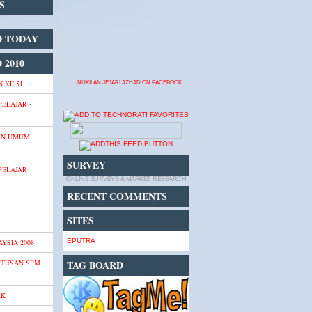
S
D TODAY
 2010
 KE 51
NUKILAN JEJARI AZHAD ON FACEBOOK
PELAJAR -
AN UMUM
SURVEY
PELAJAR
ONLINE SURVEYS
&
MARKET RESEARCH
RECENT COMMENTS
SITES
EPUTRA
YSIA 2008
UTUSAN SPM
TAG BOARD
AK