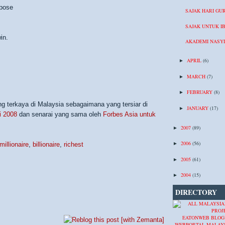
rpose
SAJAK HARI GU
SAJAK UNTUK I
in.
AKADEMI NASY
APRIL
(6)
►
MARCH
(7)
►
FEBRUARY
(8)
►
ng terkaya di Malaysia sebagaimana yang tersiar di
JANUARY
(17)
►
i 2008
dan senarai yang sama oleh
Forbes Asia untuk
2007
(89)
►
2006
(56)
millionaire
,
billionaire
,
richest
►
2005
(61)
►
2004
(15)
►
DIRECTORY
EATONWEB BLOG
WEBPORTAL MALAY