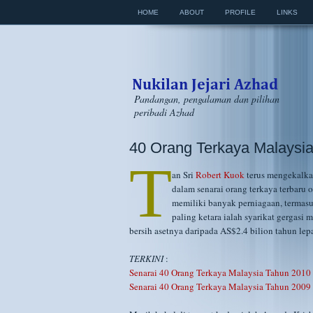
HOME
ABOUT
PROFILE
LINKS
Pandangan, pengalaman dan pilihan
peribadi Azhad
40 Orang Terkaya Malaysia
T
an Sri
Robert Kuok
terus mengekalka
dalam senarai orang terkaya terbaru 
memiliki banyak perniagaan, termas
paling ketara ialah syarikat gergasi 
bersih asetnya daripada AS$2.4 bilion tahun le
TERKINI
:
Senarai 40 Orang Terkaya Malaysia Tahun 2010
Senarai 40 Orang Terkaya Malaysia Tahun 2009