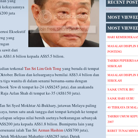
hnan yang
RECENT POST
pi kekayaannya
LOADING...
$200 juta
MOST VIEWE
MOST VIEWED
erusi Eksekutif
heng yang
HARI KEMERDEKAAN
dengan
MASALAH DISIPLIN 
 sawit dari
PONTENG
da AS$1.6 bilion kepada AS$5.5 bilion.
TARIKH PEPERIKSA
SEKOLAH
udian terkenal
Tan Sri Lim Goh Tong
yang berada di tempat
Oktober. Beliau dan keluarganya bernilai AS$3.4 bilion dan
MASALAH DISIPLIN 
a tiga wanita di dalam senarai bersama-sama dengan
SEKOLAH
Chook Yew di tempat ke-24 (AS$245 juta), dan anakanda
SAJAK UNTUK IBU
 Raja Azlan Shah di tempat ke-35 (AS$150 juta).
SAJAK HARI GURU
Tan Sri Syed Mokhtar Al-Bukhary, jutawan Melayu paling
40 TERKAYA DI MALA
kaya, turun satu anak tangga dari tempat ketujuh ke tempat
TARIKH UMUM KEP
kelapan selepas nilai bersih asetnya berkurangan sebanyak
2007
AS$200 juta kepada AS$1.8 bilion. Bumiputra lain yang
tersenarai ialah Tan Sri
Azman Hashim
(AS$700 juta),
REBET TUNAI MINY
Datuk Mokhzani Mahathir (AS$285 juta), Datuk