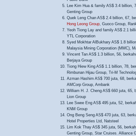
Lee Kim Hua & family AS$ 3.4 billion, 7
Genting Group
Quek Leng Chan AS$ 2.4 billion, 67, be
Hong Leong Group
, Guoco Group, Ran
Yeoh Tiong Lay and family AS$ 2.1 bill
YTL Corporation
Syed Mokhtar AlBukhary AS$ 1.8 billion
Malaysia Mining Corporation (MMC), Ma
Vincent Tan AS$ 1.3 billion, 56, berkah
Berjaya Group
Tiong Hiew King AS$ 1.1 billion, 78, be
Rimbunan Hijau Group, Tri-M Technolo
Azman Hashim AS$ 700 juta, 68, berka
AMCorp Group, Ambank
William H. J. Cheng AS$ 660 juta, 65, 
Lion Group
Lee Swee Eng AS$ 495 juta, 52, berka
KNM Group
Ong Beng Seng AS$ 470 juta, 63, berka
Hotel Properties Ltd, Natsteel
Lim Kok Thay AS$ 345 juta, 56, berkah
Genting Group, Star Cruises. Alliance 