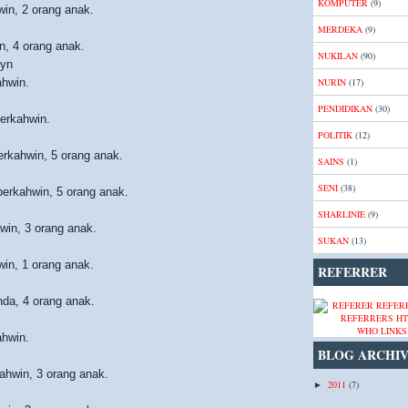
KOMPUTER
(9)
win, 2 orang anak.
MERDEKA
(9)
n, 4 orang anak.
NUKILAN
(90)
lyn
ahwin.
NURIN
(17)
PENDIDIKAN
(30)
erkahwin.
POLITIK
(12)
erkahwin, 5 orang anak.
SAINS
(1)
SENI
(38)
erkahwin, 5 orang anak.
SHARLINIE
(9)
win, 3 orang anak.
SUKAN
(13)
win, 1 orang anak.
REFERRER
da, 4 orang anak.
WHO LINKS
ahwin.
BLOG ARCHI
ahwin, 3 orang anak.
2011
(7)
►