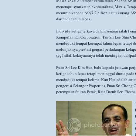
Masih kekal di tempat kedua ialah Ananda Kris
menerajui syarikat telekomunikasi, Maxis. Teta
menurun kepada AS$7.2 bilion, iaitu kurang AS
daripada tahun lepas.
Individu ketiga terkaya dalam senarai ialah Peng
Kumpulan IOI Corporation, Tan Sri Lee Shin C
menduduki tempat keempat tahun lepas tetapi 
melonjaknya prestasi gergasi perladangan kelapa
segi nilai, kekayaannya telah meningkat daripa
Puan Sri Lee Kim Hua, balu kepada jutawan perj
ketiga tahun lepas tetapi meninggal dunia pada 
menduduki tempat kelima. Kim Hua adalah antar
pengerusi Selangor Properties, Puan Sri Chong 
perempuan Sultan Perak, Raja Datuk Seri Eleena