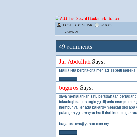
POSTED BY
AZHAD
23.5.08
CATATAN
49
comments
Jai Abdullah
Says:
Marila kita bercita-cita menjadi seperti mereka
bugaros
Says:
saya menjalankan satu perusahaan perladang
teknologi nano alergic yg dijamin mampu meng
mempunyai tenaga pakar,sy memcari sesiapa y
pulangan yg lumayan hasil dari industri gahar
bugaros_evo@yahoo.com.my