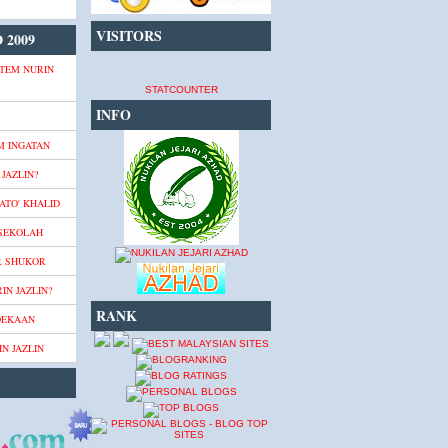
VISITORS
 2009
TEM NURIN
STATCOUNTER
INFO
M INGATAN
JAZLIN?
ATO' KHALID
 SEKOLAH
R SHUKOR
IN JAZLIN?
RANK
DEKAAN
N JAZLIN