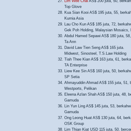
Lim Wee Chai
AS$ 200 juta, 50, berkah
Top Glove
Kua Sian Kooi AS$ 195 juta, 55, berkah
Kurnia Asia
Lau Cho Kun AS$ 185 juta, 72, berkahw
Gek Poh Holding, Malaysian Mosaics,
Abdul Hamed Sepawi AS$ 180 juta, 58,
Ta Ann
David Law Tien Seng AS$ 165 juta.
Midwest, Sinosteel, T.S.Law Holding
Tiah Thee Kian AS$ 163 juta, 61, berka
TA Enterprise
Liew Kee Sin AS$ 160 juta, 50, berkahw
SP Setia
Ahmayuddin Ahmad AS$ 155 juta, 51, b
Westports, Pelikan
Eleena Azlan Shah AS$ 150 juta, 48, b
Gamuda
Lin Yun Ling AS$ 145 juta, 53, berkahw
Gamuda
Ong Leong Huat AS$ 130 juta, 64, berk
OSK Group
Lim Thian Kiat USD 115 juta, 50, bercer