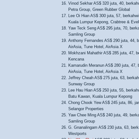
Vinod Sekhar AS$ 320 juta, 40, berkah
Petra Group, Green Rubber Global
Lee Oi Hian AS$ 300 juta, 57, berkahwi
Kuala Lumpur Kepong, Crabtree & Eve
Yaw Teck Seng AS$ 295 juta, 70, berk
Samling Group
Anthony Fernandes AS$ 290 juta, 44, b
AirAsia, Tune Hotel, AirAsia X
Mokhzani Mahathir AS$ 285 juta, 47, b
Kencana
Kamarudin Meranun AS$ 280 juta, 47, b
AirAsia, Tune Hotel, AirAsia X
Jeffrey Cheah AS$ 275 juta, 63, berkah
Sunway Group
Lee Hau Hian AS$ 250 juta, 55, berkah
Batu Kawan, Kuala Lumpur Kepong
Chong Chook Yew AS$ 245 juta, 86, jan
Selangor Properties
Yaw Chee Ming AS$ 240 juta, 49, berk
Samling Group
G. Gnanalingam AS$ 230 juta, 63, berk
Westports