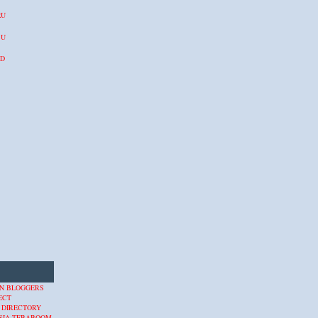
RU
BU
ID
 DIRECTORY
SIA
TEBABOOM