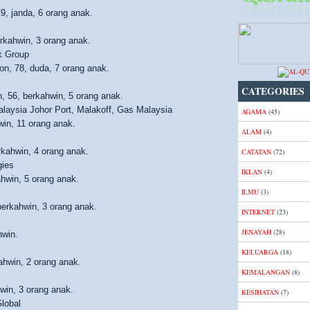
9, janda, 6 orang anak.
rkahwin, 3 orang anak.
k Group
ion, 78, duda, 7 orang anak.
CATEGORIES
, 56, berkahwin, 5 orang anak.
laysia Johor Port, Malakoff, Gas Malaysia
AGAMA
(45)
win, 11 orang anak.
ALAM
(4)
rkahwin, 4 orang anak.
CATATAN
(72)
gies
IKLAN
(4)
hwin, 5 orang anak.
ILMU
(3)
berkahwin, 3 orang anak.
INTERNET
(23)
JENAYAH
(28)
hwin.
KELUARGA
(18)
hwin, 2 orang anak.
KEMALANGAN
(8)
win, 3 orang anak.
KESIHATAN
(7)
Global