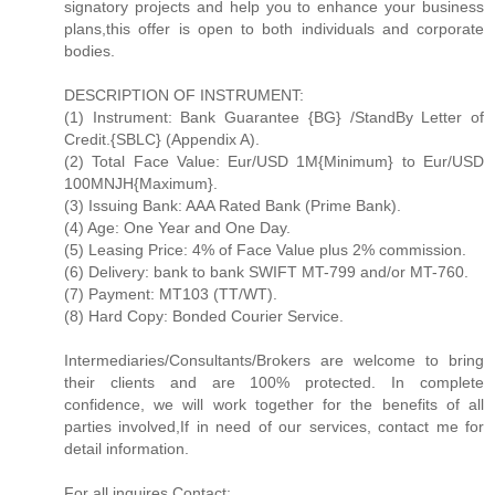
signatory projects and help you to enhance your business
plans,this offer is open to both individuals and corporate
bodies.
DESCRIPTION OF INSTRUMENT:
(1) Instrument: Bank Guarantee {BG} /StandBy Letter of
Credit.{SBLC} (Appendix A).
(2) Total Face Value: Eur/USD 1M{Minimum} to Eur/USD
100MNJH{Maximum}.
(3) Issuing Bank: AAA Rated Bank (Prime Bank).
(4) Age: One Year and One Day.
(5) Leasing Price: 4% of Face Value plus 2% commission.
(6) Delivery: bank to bank SWIFT MT-799 and/or MT-760.
(7) Payment: MT103 (TT/WT).
(8) Hard Copy: Bonded Courier Service.
Intermediaries/Consultants/Brokers are welcome to bring
their clients and are 100% protected. In complete
confidence, we will work together for the benefits of all
parties involved,If in need of our services, contact me for
detail information.
For all inquires Contact: