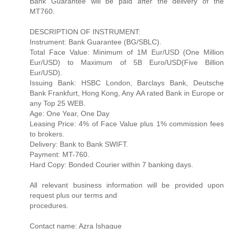
Bank Guarantee will be paid after the delivery of the
MT760.
DESCRIPTION OF INSTRUMENT:
Instrument: Bank Guarantee (BG/SBLC).
Total Face Value: Minimum of 1M Eur/USD (One Million
Eur/USD) to Maximum of 5B Euro/USD(Five Billion
Eur/USD).
Issuing Bank: HSBC London, Barclays Bank, Deutsche
Bank Frankfurt, Hong Kong, Any AA rated Bank in Europe or
any Top 25 WEB.
Age: One Year, One Day
Leasing Price: 4% of Face Value plus 1% commission fees
to brokers.
Delivery: Bank to Bank SWIFT.
Payment: MT-760.
Hard Copy: Bonded Courier within 7 banking days.
All relevant business information will be provided upon
request plus our terms and
procedures.
Contact name: Azra Ishaque