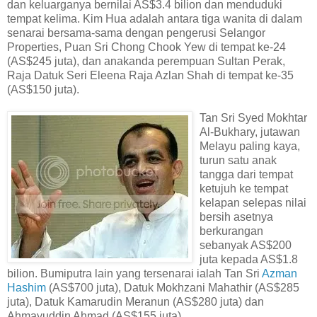
dan keluarganya bernilai AS$3.4 bilion dan menduduki
tempat kelima. Kim Hua adalah antara tiga wanita di dalam
senarai bersama-sama dengan pengerusi Selangor
Properties, Puan Sri Chong Chook Yew di tempat ke-24
(AS$245 juta), dan anakanda perempuan Sultan Perak,
Raja Datuk Seri Eleena Raja Azlan Shah di tempat ke-35
(AS$150 juta).
Tan Sri Syed Mokhtar
Al-Bukhary, jutawan
Melayu paling kaya,
turun satu anak
tangga dari tempat
ketujuh ke tempat
kelapan selepas nilai
bersih asetnya
berkurangan
sebanyak AS$200
juta kepada AS$1.8
bilion. Bumiputra lain yang tersenarai ialah Tan Sri
Azman
Hashim
(AS$700 juta), Datuk Mokhzani Mahathir (AS$285
juta), Datuk Kamarudin Meranun (AS$280 juta) dan
Ahmayuddin Ahmad (AS$155 juta).