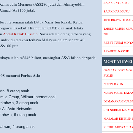
SAJAK UNTUK IBU
Kamarudin Meranun (AS$280 juta) dan Ahmayuddin
Ahmad (AS$155 juta).
SAJAK HARI GURU
40 TERKAYA DI MALA
Turut tersenarai ialah Datuk Nazir Tun Razak, Ketua
Pegawai Eksekutif Kumpulan CIMB dan anak lelaki
TARIKH UMUM KEP
un
Abdul Razak Hussein
. Nazir adalah orang terbaru yang
2007
 individu terakhir terkaya Malaysia dalam senarai 40
REBET TUNAI MINY
AS$100 juta.
AKADEMI NASYID
erkaya ialah AS$46 bilion, meningkat AS$3 bilion daripada
MOST VIEWED
GAMBAR POST MOR
008 menurut Forbes Asia:
JAZLIN
NURIN JAZLIN
win, 8 orang anak.
NURIN JAZLIN DALA
mile Group, Wilmar International
DI MANAKAH NURIN 
erkahwin, 3 orang anak.
o All Asia Networks
SITI NURHALIZA & D
rkahwin, 6 orang anak.
MASALAH DISIPLIN
kahwin, 4 orang anak.
SHEIKH MUSZAPHA