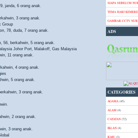
SIAPA SEBELUM NUR
9, janda, 6 orang anak.
TEMA HARI KEMER
rkahwin, 3 orang anak.
GAMBAR CCTV NURI
k Group
ion, 78, duda, 7 orang anak.
ADS
, 56, berkahwin, 5 orang anak.
laysia Johor Port, Malakoff, Gas Malaysia
win, 11 orang anak.
rkahwin, 4 orang anak.
gies
hwin, 5 orang anak.
CATEGORIES
berkahwin, 3 orang anak.
AGAMA
(45)
hwin.
ALAM
(4)
hwin, 2 orang anak.
CATATAN
(72)
IKLAN
(4)
win, 3 orang anak.
Global
ILMU
(3)