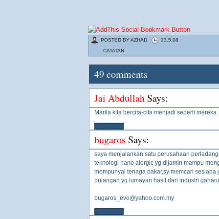
POSTED BY
AZHAD
23.5.08
CATATAN
49
comments
Jai Abdullah
Says:
Marila kita bercita-cita menjadi seperti mereka
bugaros
Says:
saya menjalankan satu perusahaan perladang
teknologi nano alergic yg dijamin mampu meng
mempunyai tenaga pakar,sy memcari sesiapa y
pulangan yg lumayan hasil dari industri gahar
bugaros_evo@yahoo.com.my