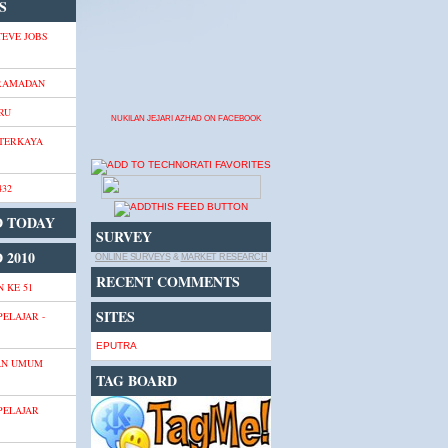
S
TEVE JOBS
 RAMADAN
RU
NUKILAN JEJARI AZHAD ON FACEBOOK
 TERKAYA
432
D TODAY
SURVEY
 2010
ONLINE SURVEYS
&
MARKET RESEARCH
RECENT COMMENTS
 KE 51
SITES
PELAJAR -
EPUTRA
AN UMUM
TAG BOARD
PELAJAR