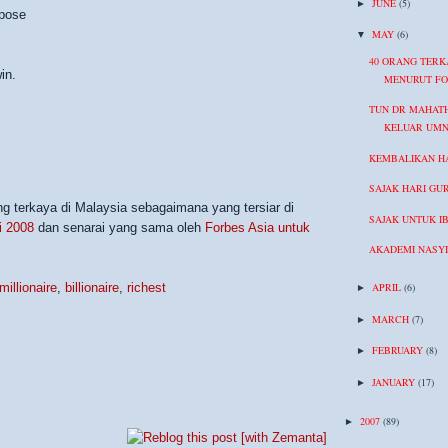
JUNE
(5)
►
rpose
MAY
(6)
▼
40 ORANG TERK
in.
MENURUT FO
TUN DR MAHAT
KELUAR UM
KEMBALIKAN HA
SAJAK HARI GU
ng terkaya di Malaysia sebagaimana yang tersiar di
SAJAK UNTUK I
i 2008
dan senarai yang sama oleh
Forbes Asia untuk
AKADEMI NASY
millionaire
,
billionaire
,
richest
APRIL
(6)
►
MARCH
(7)
►
FEBRUARY
(8)
►
JANUARY
(17)
►
2007
(89)
►