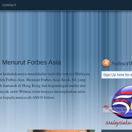
CONTACT
 Menurut Forbes Asia
Subscri
n kedudukannya mendahului individu terkaya Malaysia
oleh Forbes Asia. Menurut Forbes Asia, Kuok, 84, yang
uk hartanah di Hong Kong dan kepentingan media dan
minyak sawit Wilmar, telah berjaya meningkatkan nilai
pas kepada mencecah AS$10 bilion.