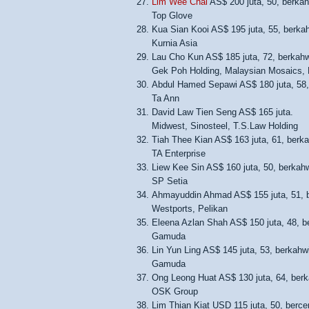
Lim Wee Chai
AS$ 200 juta, 50, berkah
Top Glove
Kua Sian Kooi AS$ 195 juta, 55, berkah
Kurnia Asia
Lau Cho Kun AS$ 185 juta, 72, berkahw
Gek Poh Holding, Malaysian Mosaics,
Abdul Hamed Sepawi AS$ 180 juta, 58,
Ta Ann
David Law Tien Seng AS$ 165 juta.
Midwest, Sinosteel, T.S.Law Holding
Tiah Thee Kian AS$ 163 juta, 61, berka
TA Enterprise
Liew Kee Sin AS$ 160 juta, 50, berkahw
SP Setia
Ahmayuddin Ahmad AS$ 155 juta, 51, b
Westports, Pelikan
Eleena Azlan Shah AS$ 150 juta, 48, b
Gamuda
Lin Yun Ling AS$ 145 juta, 53, berkahw
Gamuda
Ong Leong Huat AS$ 130 juta, 64, berk
OSK Group
Lim Thian Kiat USD 115 juta, 50, bercer