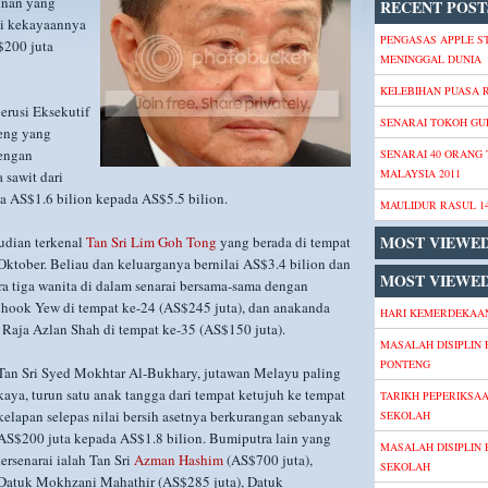
hnan yang
RECENT POST
pi kekayaannya
PENGASAS APPLE S
$200 juta
MENINGGAL DUNIA
KELEBIHAN PUASA
erusi Eksekutif
SENARAI TOKOH GU
heng yang
dengan
SENARAI 40 ORANG
MALAYSIA 2011
 sawit dari
da AS$1.6 bilion kepada AS$5.5 bilion.
MAULIDUR RASUL 1
MOST VIEWE
udian terkenal
Tan Sri Lim Goh Tong
yang berada di tempat
Oktober. Beliau dan keluarganya bernilai AS$3.4 bilion dan
MOST VIEWED
a tiga wanita di dalam senarai bersama-sama dengan
Chook Yew di tempat ke-24 (AS$245 juta), dan anakanda
HARI KEMERDEKAAN
 Raja Azlan Shah di tempat ke-35 (AS$150 juta).
MASALAH DISIPLIN 
PONTENG
Tan Sri Syed Mokhtar Al-Bukhary, jutawan Melayu paling
kaya, turun satu anak tangga dari tempat ketujuh ke tempat
TARIKH PEPERIKSA
kelapan selepas nilai bersih asetnya berkurangan sebanyak
SEKOLAH
AS$200 juta kepada AS$1.8 bilion. Bumiputra lain yang
MASALAH DISIPLIN 
tersenarai ialah Tan Sri
Azman Hashim
(AS$700 juta),
SEKOLAH
Datuk Mokhzani Mahathir (AS$285 juta), Datuk