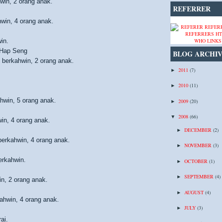
win, 2 orang anak.
REFERRER
win, 4 orang anak.
in.
WHO LINKS
 Hap Seng
BLOG ARCHI
 berkahwin, 2 orang anak.
2011
(7)
►
2010
(11)
►
hwin, 5 orang anak.
2009
(20)
►
2008
(66)
▼
in, 4 orang anak.
DECEMBER
(2)
►
erkahwin, 4 orang anak.
NOVEMBER
(3)
►
erkahwin.
OCTOBER
(1)
►
SEPTEMBER
(4)
►
in, 2 orang anak.
AUGUST
(4)
►
ahwin, 4 orang anak.
JULY
(3)
►
ai.