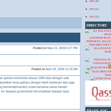
2006
(56)
►
2005
(61)
►
2004
(15)
►
DIRECTORY
EATONWEB BLOG
WEBPORTAL MALAY
WEB DIRECTORY
Posted on
May 24, 2008 6:27 PM
Posted on
April 28, 2009 11:25 AM
an gaharu komersial seluas 1000 ekar dengan satu
hasilkan teras gaharu dengan lebih berkesan dan juga
g berminat(investor) untuk bersama-sama meraih
u ini. kepada yg berminat sila emailkan kepada saya
THANK YOU