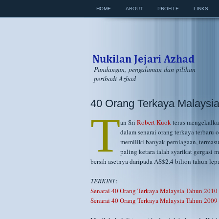
HOME
ABOUT
PROFILE
LINKS
Pandangan, pengalaman dan pilihan
peribadi Azhad
40 Orang Terkaya Malaysia
T
an Sri
Robert Kuok
terus mengekalka
dalam senarai orang terkaya terbaru 
memiliki banyak perniagaan, termas
paling ketara ialah syarikat gergasi 
bersih asetnya daripada AS$2.4 bilion tahun le
TERKINI
:
Senarai 40 Orang Terkaya Malaysia Tahun 2010
Senarai 40 Orang Terkaya Malaysia Tahun 2009