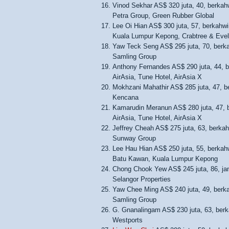
Vinod Sekhar AS$ 320 juta, 40, berkah
Petra Group, Green Rubber Global
Lee Oi Hian AS$ 300 juta, 57, berkahwi
Kuala Lumpur Kepong, Crabtree & Eve
Yaw Teck Seng AS$ 295 juta, 70, berk
Samling Group
Anthony Fernandes AS$ 290 juta, 44, b
AirAsia, Tune Hotel, AirAsia X
Mokhzani Mahathir AS$ 285 juta, 47, b
Kencana
Kamarudin Meranun AS$ 280 juta, 47, b
AirAsia, Tune Hotel, AirAsia X
Jeffrey Cheah AS$ 275 juta, 63, berkah
Sunway Group
Lee Hau Hian AS$ 250 juta, 55, berkah
Batu Kawan, Kuala Lumpur Kepong
Chong Chook Yew AS$ 245 juta, 86, jan
Selangor Properties
Yaw Chee Ming AS$ 240 juta, 49, berk
Samling Group
G. Gnanalingam AS$ 230 juta, 63, berk
Westports