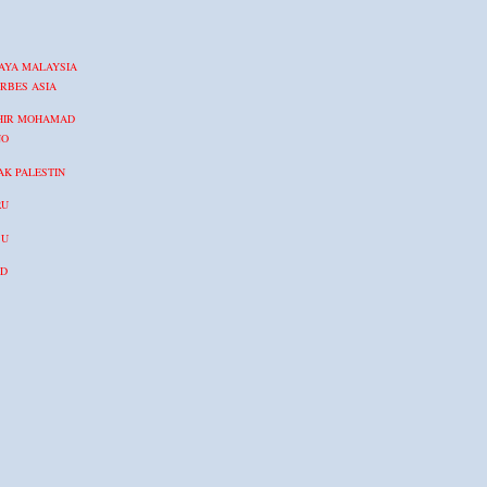
AYA MALAYSIA
RBES ASIA
HIR MOHAMAD
NO
K PALESTIN
RU
BU
ID