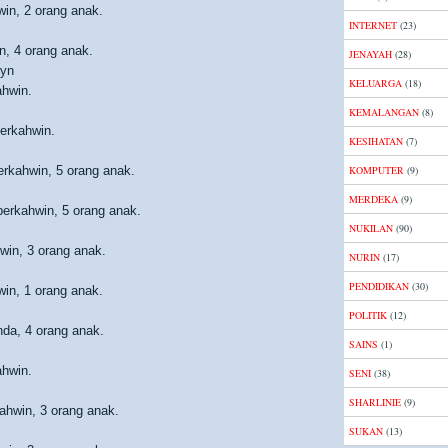
win, 2 orang anak.
INTERNET
(23)
n, 4 orang anak.
JENAYAH
(28)
lyn
KELUARGA
(18)
ahwin.
KEMALANGAN
(8)
erkahwin.
KESIHATAN
(7)
erkahwin, 5 orang anak.
KOMPUTER
(9)
MERDEKA
(9)
erkahwin, 5 orang anak.
NUKILAN
(90)
win, 3 orang anak.
NURIN
(17)
PENDIDIKAN
(30)
win, 1 orang anak.
POLITIK
(12)
da, 4 orang anak.
SAINS
(1)
ahwin.
SENI
(38)
SHARLINIE
(9)
ahwin, 3 orang anak.
SUKAN
(13)