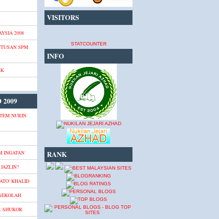
VISITORS
YSIA 2008
STATCOUNTER
UTUSAN SPM
INFO
AK
 2009
TEM NURIN
M INGATAN
RANK
JAZLIN?
ATO' KHALID
 SEKOLAH
R SHUKOR