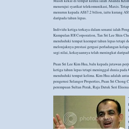
Masih kekal di tempat kedua ialah Ananda Kris
menerajui syarikat telekomunikasi, Maxis. Teta
menurun kepada AS$7.2 bilion, iaitu kurang AS
daripada tahun lepas.
Individu ketiga terkaya dalam senarai ialah Peng
Kumpulan IOI Corporation, Tan Sri Lee Shin C
menduduki tempat keempat tahun lepas tetapi 
melonjaknya prestasi gergasi perladangan kelapa
segi nilai, kekayaannya telah meningkat daripa
Puan Sri Lee Kim Hua, balu kepada jutawan perj
ketiga tahun lepas tetapi meninggal dunia pada 
menduduki tempat kelima. Kim Hua adalah antar
pengerusi Selangor Properties, Puan Sri Chong 
perempuan Sultan Perak, Raja Datuk Seri Eleena