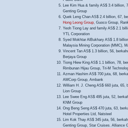
Lee Kim Hua & family AS$ 3.4 billion, 7
Genting Group
Quek Leng Chan AS$ 2.4 billion, 67, be
Hong Leong Group
, Guoco Group, Ran
Yeoh Tiong Lay and family AS$ 2.1 bill
YTL Corporation
Syed Mokhtar AlBukhary AS$ 1.8 billion
Malaysia Mining Corporation (MMC), Ma
Vincent Tan AS$ 1.3 billion, 56, berkah
Berjaya Group
Tiong Hiew King AS$ 1.1 billion, 78, be
Rimbunan Hijau Group, Tri-M Technolo
Azman Hashim AS$ 700 juta, 68, berka
AMCorp Group, Ambank
William H. J. Cheng AS$ 660 juta, 65, 
Lion Group
Lee Swee Eng AS$ 495 juta, 52, berka
KNM Group
Ong Beng Seng AS$ 470 juta, 63, berka
Hotel Properties Ltd, Natsteel
Lim Kok Thay AS$ 345 juta, 56, berkah
Genting Group, Star Cruises. Alliance 