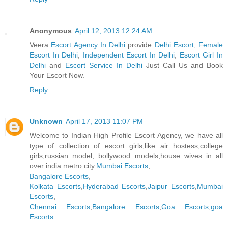
Anonymous
April 12, 2013 12:24 AM
Veera
Escort Agency In Delhi
provide
Delhi Escort
,
Female
Escort In Delhi
,
Independent Escort In Delhi
,
Escort Girl In
Delhi
and
Escort Service In Delhi
Just Call Us and Book
Your Escort Now.
Reply
Unknown
April 17, 2013 11:07 PM
Welcome to Indian High Profile Escort Agency, we have all
type of collection of escort girls,like air hostess,college
girls,russian model, bollywood models,house wives in all
over india metro city.
Mumbai Escorts
,
Bangalore Escorts
,
Kolkata Escorts
,
Hyderabad Escorts
,
Jaipur Escorts
,
Mumbai
Escorts
,
Chennai Escorts
,
Bangalore Escorts
,
Goa Escorts
,
goa
Escorts