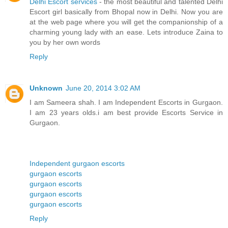
Delhi Escort services
- the most beautiful and talented Delhi
Escort girl basically from Bhopal now in Delhi. Now you are
at the web page where you will get the companionship of a
charming young lady with an ease. Lets introduce Zaina to
you by her own words
Reply
Unknown
June 20, 2014 3:02 AM
I am Sameera shah. I am Independent Escorts in Gurgaon.
I am 23 years olds.i am best provide Escorts Service in
Gurgaon.
Independent gurgaon escorts
gurgaon escorts
gurgaon escorts
gurgaon escorts
gurgaon escorts
Reply