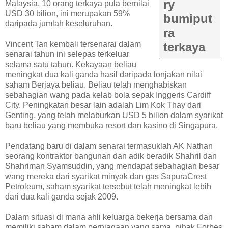
ry
Malaysia. 10 orang terkaya pula bernilai
USD 30 bilion, ini merupakan 59%
bumiput
daripada jumlah keseluruhan.
ra
Vincent Tan kembali tersenarai dalam
terkaya
senarai tahun ini selepas terkeluar
selama satu tahun. Kekayaan beliau
meningkat dua kali ganda hasil daripada lonjakan nilai
saham Berjaya beliau. Beliau telah menghabiskan
sebahagian wang pada kelab bola sepak Inggeris Cardiff
City. Peningkatan besar lain adalah Lim Kok Thay dari
Genting, yang telah melaburkan USD 5 bilion dalam syarikat
baru beliau yang membuka resort dan kasino di Singapura.
Pendatang baru di dalam senarai termasuklah AK Nathan
seorang kontraktor bangunan dan adik beradik Shahril dan
Shahriman Syamsuddin, yang mendapat sebahagian besar
wang mereka dari syarikat minyak dan gas SapuraCrest
Petroleum, saham syarikat tersebut telah meningkat lebih
dari dua kali ganda sejak 2009.
Dalam situasi di mana ahli keluarga bekerja bersama dan
memiliki saham dalam perniagaan yang sama, pihak Forbes