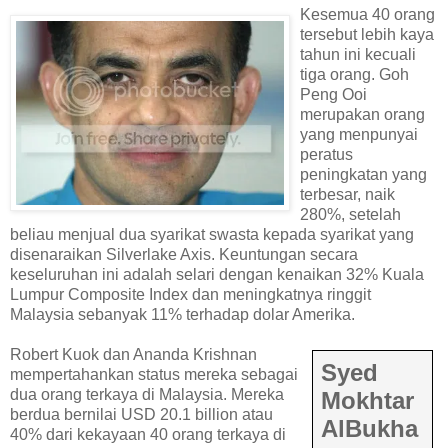
Kesemua 40 orang
tersebut lebih kaya
tahun ini kecuali
tiga orang. Goh
Peng Ooi
merupakan orang
yang menpunyai
peratus
peningkatan yang
terbesar, naik
280%, setelah
beliau menjual dua syarikat swasta kepada syarikat yang
disenaraikan Silverlake Axis. Keuntungan secara
keseluruhan ini adalah selari dengan kenaikan 32% Kuala
Lumpur Composite Index dan meningkatnya ringgit
Malaysia sebanyak 11% terhadap dolar Amerika.
Robert Kuok dan Ananda Krishnan
Syed
mempertahankan status mereka sebagai
dua orang terkaya di Malaysia. Mereka
Mokhtar
berdua bernilai USD 20.1 billion atau
AlBukha
40% dari kekayaan 40 orang terkaya di