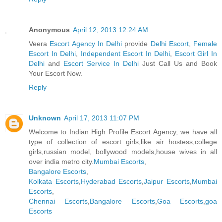
Anonymous
April 12, 2013 12:24 AM
Veera
Escort Agency In Delhi
provide
Delhi Escort
,
Female
Escort In Delhi
,
Independent Escort In Delhi
,
Escort Girl In
Delhi
and
Escort Service In Delhi
Just Call Us and Book
Your Escort Now.
Reply
Unknown
April 17, 2013 11:07 PM
Welcome to Indian High Profile Escort Agency, we have all
type of collection of escort girls,like air hostess,college
girls,russian model, bollywood models,house wives in all
over india metro city.
Mumbai Escorts
,
Bangalore Escorts
,
Kolkata Escorts
,
Hyderabad Escorts
,
Jaipur Escorts
,
Mumbai
Escorts
,
Chennai Escorts
,
Bangalore Escorts
,
Goa Escorts
,
goa
Escorts