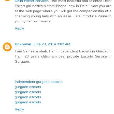
Delhi Escort services
- the most beautiful and talented Delhi
Escort girl basically from Bhopal now in Delhi. Now you are
at the web page where you will get the companionship of a
charming young lady with an ease. Lets introduce Zaina to
you by her own words
Reply
Unknown
June 20, 2014 3:02 AM
I am Sameera shah. I am Independent Escorts in Gurgaon.
I am 23 years olds.i am best provide Escorts Service in
Gurgaon.
Independent gurgaon escorts
gurgaon escorts
gurgaon escorts
gurgaon escorts
gurgaon escorts
Reply