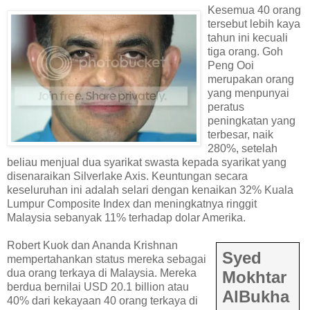
Kesemua 40 orang
tersebut lebih kaya
tahun ini kecuali
tiga orang. Goh
Peng Ooi
merupakan orang
yang menpunyai
peratus
peningkatan yang
terbesar, naik
280%, setelah
beliau menjual dua syarikat swasta kepada syarikat yang
disenaraikan Silverlake Axis. Keuntungan secara
keseluruhan ini adalah selari dengan kenaikan 32% Kuala
Lumpur Composite Index dan meningkatnya ringgit
Malaysia sebanyak 11% terhadap dolar Amerika.
Robert Kuok dan Ananda Krishnan
Syed
mempertahankan status mereka sebagai
dua orang terkaya di Malaysia. Mereka
Mokhtar
berdua bernilai USD 20.1 billion atau
AlBukha
40% dari kekayaan 40 orang terkaya di