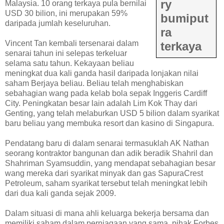
ry
Malaysia. 10 orang terkaya pula bernilai
USD 30 bilion, ini merupakan 59%
bumiput
daripada jumlah keseluruhan.
ra
Vincent Tan kembali tersenarai dalam
terkaya
senarai tahun ini selepas terkeluar
selama satu tahun. Kekayaan beliau
meningkat dua kali ganda hasil daripada lonjakan nilai
saham Berjaya beliau. Beliau telah menghabiskan
sebahagian wang pada kelab bola sepak Inggeris Cardiff
City. Peningkatan besar lain adalah Lim Kok Thay dari
Genting, yang telah melaburkan USD 5 bilion dalam syarikat
baru beliau yang membuka resort dan kasino di Singapura.
Pendatang baru di dalam senarai termasuklah AK Nathan
seorang kontraktor bangunan dan adik beradik Shahril dan
Shahriman Syamsuddin, yang mendapat sebahagian besar
wang mereka dari syarikat minyak dan gas SapuraCrest
Petroleum, saham syarikat tersebut telah meningkat lebih
dari dua kali ganda sejak 2009.
Dalam situasi di mana ahli keluarga bekerja bersama dan
memiliki saham dalam perniagaan yang sama, pihak Forbes