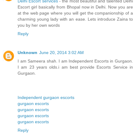
Delhi Escort services
- the most beautiful and talented Delhi
Escort girl basically from Bhopal now in Delhi. Now you are
at the web page where you will get the companionship of a
charming young lady with an ease. Lets introduce Zaina to
you by her own words
Reply
Unknown
June 20, 2014 3:02 AM
I am Sameera shah. I am Independent Escorts in Gurgaon.
I am 23 years olds.i am best provide Escorts Service in
Gurgaon.
Independent gurgaon escorts
gurgaon escorts
gurgaon escorts
gurgaon escorts
gurgaon escorts
Reply