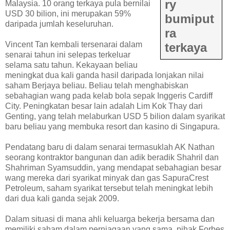
ry
Malaysia. 10 orang terkaya pula bernilai
USD 30 bilion, ini merupakan 59%
bumiput
daripada jumlah keseluruhan.
ra
Vincent Tan kembali tersenarai dalam
terkaya
senarai tahun ini selepas terkeluar
selama satu tahun. Kekayaan beliau
meningkat dua kali ganda hasil daripada lonjakan nilai
saham Berjaya beliau. Beliau telah menghabiskan
sebahagian wang pada kelab bola sepak Inggeris Cardiff
City. Peningkatan besar lain adalah Lim Kok Thay dari
Genting, yang telah melaburkan USD 5 bilion dalam syarikat
baru beliau yang membuka resort dan kasino di Singapura.
Pendatang baru di dalam senarai termasuklah AK Nathan
seorang kontraktor bangunan dan adik beradik Shahril dan
Shahriman Syamsuddin, yang mendapat sebahagian besar
wang mereka dari syarikat minyak dan gas SapuraCrest
Petroleum, saham syarikat tersebut telah meningkat lebih
dari dua kali ganda sejak 2009.
Dalam situasi di mana ahli keluarga bekerja bersama dan
memiliki saham dalam perniagaan yang sama, pihak Forbes