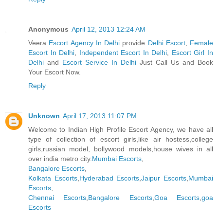
Anonymous
April 12, 2013 12:24 AM
Veera
Escort Agency In Delhi
provide
Delhi Escort
,
Female
Escort In Delhi
,
Independent Escort In Delhi
,
Escort Girl In
Delhi
and
Escort Service In Delhi
Just Call Us and Book
Your Escort Now.
Reply
Unknown
April 17, 2013 11:07 PM
Welcome to Indian High Profile Escort Agency, we have all
type of collection of escort girls,like air hostess,college
girls,russian model, bollywood models,house wives in all
over india metro city.
Mumbai Escorts
,
Bangalore Escorts
,
Kolkata Escorts
,
Hyderabad Escorts
,
Jaipur Escorts
,
Mumbai
Escorts
,
Chennai Escorts
,
Bangalore Escorts
,
Goa Escorts
,
goa
Escorts