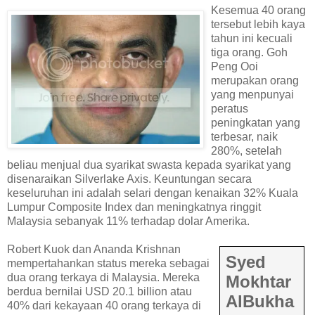
Kesemua 40 orang
tersebut lebih kaya
tahun ini kecuali
tiga orang. Goh
Peng Ooi
merupakan orang
yang menpunyai
peratus
peningkatan yang
terbesar, naik
280%, setelah
beliau menjual dua syarikat swasta kepada syarikat yang
disenaraikan Silverlake Axis. Keuntungan secara
keseluruhan ini adalah selari dengan kenaikan 32% Kuala
Lumpur Composite Index dan meningkatnya ringgit
Malaysia sebanyak 11% terhadap dolar Amerika.
Robert Kuok dan Ananda Krishnan
Syed
mempertahankan status mereka sebagai
dua orang terkaya di Malaysia. Mereka
Mokhtar
berdua bernilai USD 20.1 billion atau
AlBukha
40% dari kekayaan 40 orang terkaya di