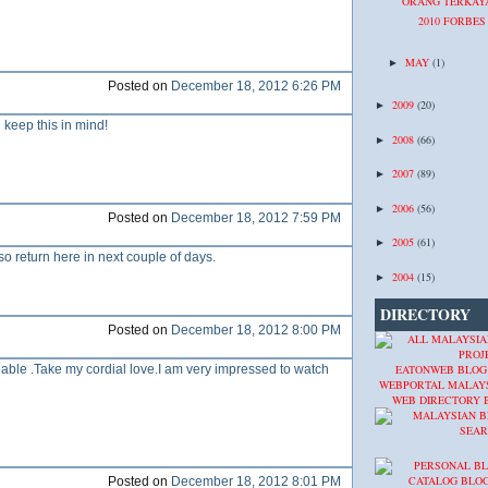
ORANG TERKAY
2010 FORBES
MAY
(1)
►
Posted on
December 18, 2012 6:26 PM
2009
(20)
►
l keep this in mind!
2008
(66)
►
2007
(89)
►
2006
(56)
►
Posted on
December 18, 2012 7:59 PM
2005
(61)
►
also return here in next couple of days.
2004
(15)
►
DIRECTORY
Posted on
December 18, 2012 8:00 PM
EATONWEB BLOG
ceable .Take my cordial love.I am very impressed to watch
WEBPORTAL MALAY
WEB DIRECTORY
Posted on
December 18, 2012 8:01 PM