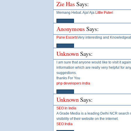
Zie Has
Says:
Memang Hebat. Aja! Aja
Little Puteri
Anonymous
Says:
Pune Escorts
Very interesting and Knowledgeab
Unknown
Says:
I am sure that anyone would like to visit it agai
information which are really very helpful for a
suggestions.
thanks For You
php developers india
Unknown
Says:
SEO in India
A Grade Media is a leading Delhi NCR search
visibility of their website on the internet.
SEO India