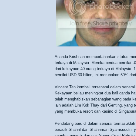
Ananda Krishnan mempertahankan status mer
terkaya di Malaysia. Mereka berdua bernilai U
dari kekayaan 40 orang terkaya di Malaysia. 1
bernilai USD 30 bilion, ini merupakan 59% dar
Vincent Tan kembali tersenarai dalam senarai 
Kekayaan beliau meningkat dua kali ganda hasi
telah menghabiskan sebahagian wang pada kela
lain adalah Lim Kok Thay dari Genting, yang t
yang membuka resort dan kasino di Singapura
Pendatang baru di dalam senarai termasuklah
beradik Shahril dan Shahriman Syamsuddin, 
syarikat minyak dan gas SapuraCrest Petroleu