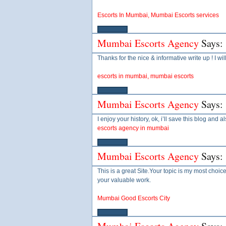
Escorts In Mumbai, Mumbai Escorts services
Mumbai Escorts Agency
Says:
Thanks for the nice & informative write up ! I wil
escorts in mumbai, mumbai escorts
Mumbai Escorts Agency
Says:
I enjoy your history, ok, i’ll save this blog and 
escorts agency in mumbai
Mumbai Escorts Agency
Says:
This is a great Site.Your topic is my most choi
your valuable work.
Mumbai Good Escorts City