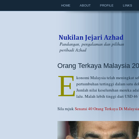
HOME
ABOUT
PROFILE
LINKS
Pandangan, pengalaman dan pilihan
peribadi Azhad
Orang Terkaya Malaysia 20
E
konomi Malaysia telah meningkat se
pertumbuhan tertinggi dalam satu de
Jumlah nilai keseluruhan mereka adal
lalu. Malah lebih tinggi dari USD 46
Sila rujuk
Senarai 40 Orang Terkaya Di Malaysi