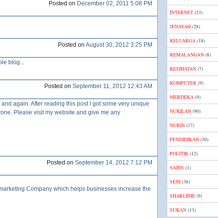
Posted on
December 02, 2011 5:08 PM
INTERNET
(23)
JENAYAH
(28)
KELUARGA
(18)
Posted on
August 30, 2012 3:25 PM
KEMALANGAN
(8)
le blog...
KESIHATAN
(7)
KOMPUTER
(9)
Posted on
September 11, 2012 12:43 AM
MERDEKA
(9)
n and again. After reading this post I got some very unique
NUKILAN
(90)
nyone. Please visit my website and give me any
NURIN
(17)
PENDIDIKAN
(30)
POLITIK
(12)
Posted on
September 14, 2012 7:12 PM
SAINS
(1)
SENI
(38)
 marketing Company which helps businesses increase the
SHARLINIE
(9)
SUKAN
(13)