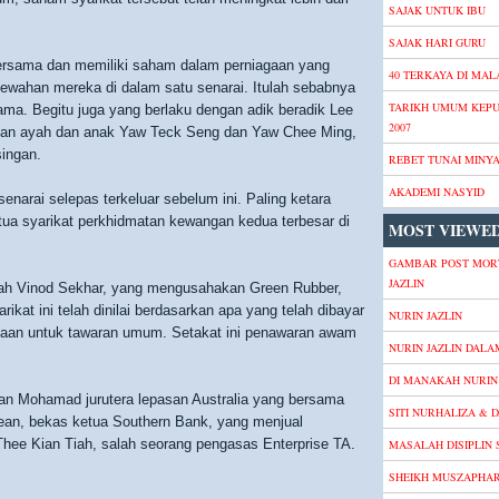
SAJAK UNTUK IBU
SAJAK HARI GURU
 bersama dan memiliki saham dalam perniagaan yang
40 TERKAYA DI MALA
wahan mereka di dalam satu senarai. Itulah sebabnya
TARIKH UMUM KEP
a. Begitu juga yang berlaku dengan adik beradik Lee
2007
anan ayah dan anak Yaw Teck Seng dan Yaw Chee Ming,
singan.
REBET TUNAI MINY
AKADEMI NASYID
enarai selepas terkeluar sebelum ini. Paling ketara
tua syarikat perkhidmatan kewangan kedua terbesar di
MOST VIEWED
GAMBAR POST MOR
JAZLIN
dalah Vinod Sekhar, yang mengusahakan Green Rubber,
ikat ini telah dinilai berdasarkan apa yang telah dibayar
NURIN JAZLIN
kaan untuk tawaran umum. Setakat ini penawaran awam
NURIN JAZLIN DALA
DI MANAKAH NURIN 
an Mohamad jurutera lepasan Australia yang bersama
SITI NURHALIZA & D
Hean, bekas ketua Southern Bank, yang menjual
hee Kian Tiah, salah seorang pengasas Enterprise TA.
MASALAH DISIPLIN
SHEIKH MUSZAPHA