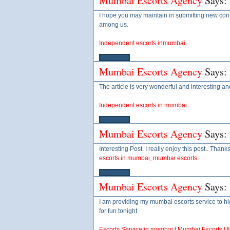
Mumbai Escorts Agency
Says:
I hope you may maintain in submitting new cont
among us.
Independent escorts inmumbai
Mumbai Escorts Agency
Says:
The article is very wonderful and interesting an
Independent escorts in mumbai
Mumbai Escorts Agency
Says:
Interesting Post. I really enjoy this post.. Thanks 
escorts in mumbai, mumbai escorts
Mumbai Escorts Agency
Says:
I am providing my mumbai escorts service to h
for fun tonight
Escorts Service in mumbai | Mumbai Escorts |