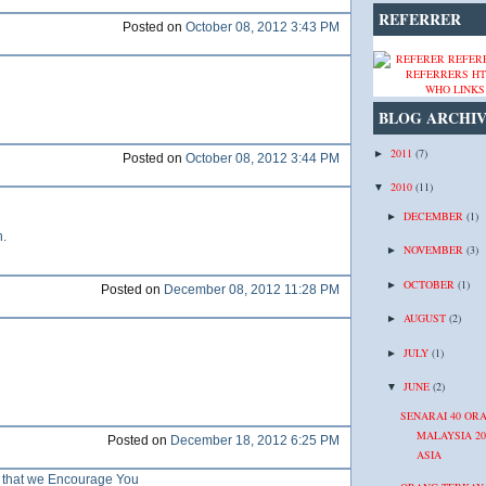
REFERRER
Posted on
October 08, 2012 3:43 PM
WHO LINKS
BLOG ARCHI
2011
(7)
►
Posted on
October 08, 2012 3:44 PM
2010
(11)
▼
DECEMBER
(1)
►
n.
NOVEMBER
(3)
►
OCTOBER
(1)
►
Posted on
December 08, 2012 11:28 PM
AUGUST
(2)
►
JULY
(1)
►
JUNE
(2)
▼
SENARAI 40 OR
MALAYSIA 20
Posted on
December 18, 2012 6:25 PM
ASIA
ng that we Encourage You