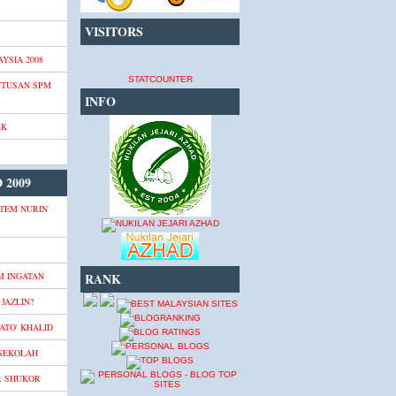
VISITORS
YSIA 2008
STATCOUNTER
UTUSAN SPM
INFO
AK
 2009
TEM NURIN
M INGATAN
RANK
JAZLIN?
ATO' KHALID
 SEKOLAH
R SHUKOR