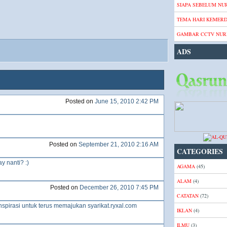
SIAPA SEBELUM NUR
TEMA HARI KEMER
GAMBAR CCTV NURI
ADS
1 – 200 of 425
Newer›
Newest»
Posted on
June 15, 2010 2:42 PM
Posted on
September 21, 2010 2:16 AM
CATEGORIES
y nanti? :)
AGAMA
(45)
ALAM
(4)
Posted on
December 26, 2010 7:45 PM
CATATAN
(72)
pirasi untuk terus memajukan syarikat.ryxal.com
IKLAN
(4)
ILMU
(3)