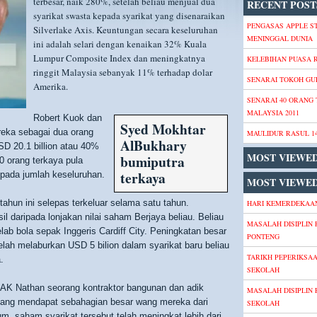
terbesar, naik 280%, setelah beliau menjual dua
RECENT POST
syarikat swasta kepada syarikat yang disenaraikan
PENGASAS APPLE S
Silverlake Axis. Keuntungan secara keseluruhan
MENINGGAL DUNIA
ini adalah selari dengan kenaikan 32% Kuala
Lumpur Composite Index dan meningkatnya
KELEBIHAN PUASA
ringgit Malaysia sebanyak 11% terhadap dolar
SENARAI TOKOH GU
Amerika.
SENARAI 40 ORANG
MALAYSIA 2011
Robert Kuok dan
Syed Mokhtar
eka sebagai dua orang
MAULIDUR RASUL 1
AlBukhary
SD 20.1 billion atau 40%
MOST VIEWE
bumiputra
0 orang terkaya pula
terkaya
ipada jumlah keseluruhan.
MOST VIEWED
tahun ini selepas terkeluar selama satu tahun.
HARI KEMERDEKAAN
l daripada lonjakan nilai saham Berjaya beliau. Beliau
MASALAH DISIPLIN 
b bola sepak Inggeris Cardiff City. Peningkatan besar
PONTENG
elah melaburkan USD 5 bilion dalam syarikat baru beliau
TARIKH PEPERIKSA
.
SEKOLAH
 AK Nathan seorang kontraktor bangunan dan adik
MASALAH DISIPLIN 
yang mendapat sebahagian besar wang mereka dari
SEKOLAH
m, saham syarikat tersebut telah meningkat lebih dari