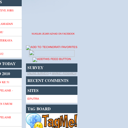
S
TEVE JOBS
 RAMADAN
RU
NUKILAN JEJARI AZHAD ON FACEBOOK
 TERKAYA
432
D TODAY
SURVEY
 2010
ONLINE SURVEYS
&
MARKET RESEARCH
RECENT COMMENTS
 KE 51
SITES
PELAJAR -
EPUTRA
AN UMUM
TAG BOARD
PELAJAR