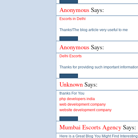
Anonymous
Says:
Escorts in Delhi
Thanks!The blog article very useful to me
Anonymous
Says:
Delhi Escorts
Thanks for providing such important informatio
Unknown
Says:
thanks For You
php developers india
web development company
website development company
Mumbai Escorts Agency
Says:
Here is a Great Blog You Might Find Interesti