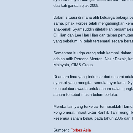
dua kali ganda sejak 2009.
Dalam situasi di mana ahli keluarga bekerja
sama, pihak Forbes telah mengabungkan keme
anak-anak Syamsuddin diletakkan bersama-sam
Oi Hian dan Lee Hau Hian dan taipan perhut
yang sebelum ini telah tersenarai secara bera
Sementara itu tiga orang telah kembali dalam s
adalah adik Perdana Menteri, Nazir Razak, ke
Malaysia, CIMB Group.
Di antara lima yang terkeluar dari senarai a
syarikat yang mengitar semula tayar lama. Syar
oleh pelabur swasta untuk saham dalam jang
saham tersebut masih belum berlaku.
Mereka lain yang terkeluar termasuklah Hamd
konglomerat infrastruktur Ranhil, Tan Teong 
kesemua saham beliau pada tahun 2006 dan T
Sumber :
Forbes Asia