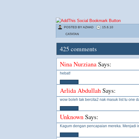
POSTED BY
AZHAD
15.6.10
CATATAN
425
comments
Nina Nurziana
Says:
hebat!
Arlida Abdullah
Says:
wow boleh tak bercita2 nak masuk list tu one da
Unknown
Says:
Kagum dengan pencapaian mereka. Menjadi ins