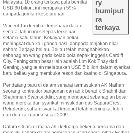
ry
Malaysia. 10 orang terkaya pula bernilai
USD 30 bilion, ini merupakan 59%
bumiput
daripada jumlah keseluruhan.
ra
Vincent Tan kembali tersenarai dalam
terkaya
senarai tahun ini selepas terkeluar
selama satu tahun. Kekayaan beliau
meningkat dua kali ganda hasil daripada lonjakan nilai
saham Berjaya beliau. Beliau telah menghabiskan
sebahagian wang pada kelab bola sepak Inggeris Cardiff
City. Peningkatan besar lain adalah Lim Kok Thay dari
Genting, yang telah melaburkan USD 5 bilion dalam syarikat
baru beliau yang membuka resort dan kasino di Singapura.
Pendatang baru di dalam senarai termasuklah AK Nathan
seorang kontraktor bangunan dan adik beradik Shahril dan
Shahriman Syamsuddin, yang mendapat sebahagian besar
wang mereka dari syarikat minyak dan gas SapuraCrest
Petroleum, saham syarikat tersebut telah meningkat lebih
dari dua kali ganda sejak 2009.
Dalam situasi di mana ahli keluarga bekerja bersama dan
memiliki saham dalam perniagaan yang sama, pihak Forbes