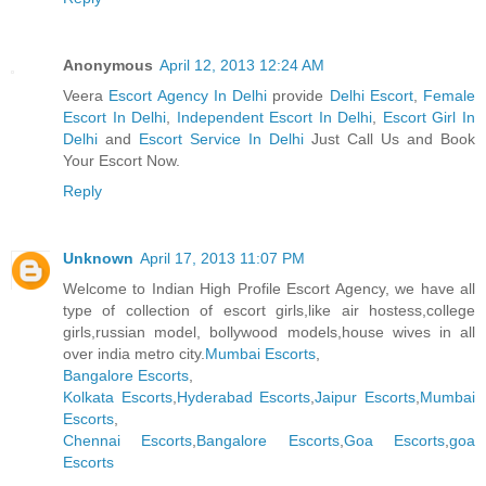
Anonymous
April 12, 2013 12:24 AM
Veera
Escort Agency In Delhi
provide
Delhi Escort
,
Female
Escort In Delhi
,
Independent Escort In Delhi
,
Escort Girl In
Delhi
and
Escort Service In Delhi
Just Call Us and Book
Your Escort Now.
Reply
Unknown
April 17, 2013 11:07 PM
Welcome to Indian High Profile Escort Agency, we have all
type of collection of escort girls,like air hostess,college
girls,russian model, bollywood models,house wives in all
over india metro city.
Mumbai Escorts
,
Bangalore Escorts
,
Kolkata Escorts
,
Hyderabad Escorts
,
Jaipur Escorts
,
Mumbai
Escorts
,
Chennai Escorts
,
Bangalore Escorts
,
Goa Escorts
,
goa
Escorts