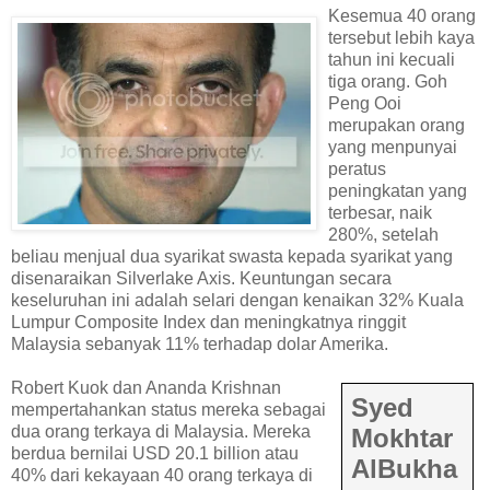
Kesemua 40 orang
tersebut lebih kaya
tahun ini kecuali
tiga orang. Goh
Peng Ooi
merupakan orang
yang menpunyai
peratus
peningkatan yang
terbesar, naik
280%, setelah
beliau menjual dua syarikat swasta kepada syarikat yang
disenaraikan Silverlake Axis. Keuntungan secara
keseluruhan ini adalah selari dengan kenaikan 32% Kuala
Lumpur Composite Index dan meningkatnya ringgit
Malaysia sebanyak 11% terhadap dolar Amerika.
Robert Kuok dan Ananda Krishnan
Syed
mempertahankan status mereka sebagai
dua orang terkaya di Malaysia. Mereka
Mokhtar
berdua bernilai USD 20.1 billion atau
AlBukha
40% dari kekayaan 40 orang terkaya di