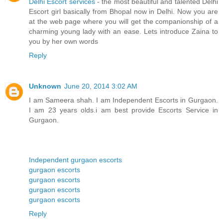
Delhi Escort services
- the most beautiful and talented Delhi
Escort girl basically from Bhopal now in Delhi. Now you are
at the web page where you will get the companionship of a
charming young lady with an ease. Lets introduce Zaina to
you by her own words
Reply
Unknown
June 20, 2014 3:02 AM
I am Sameera shah. I am Independent Escorts in Gurgaon.
I am 23 years olds.i am best provide Escorts Service in
Gurgaon.
Independent gurgaon escorts
gurgaon escorts
gurgaon escorts
gurgaon escorts
gurgaon escorts
Reply