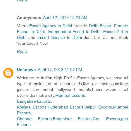
Anonymous
April 12, 2013 12:24 AM
Veera
Escort Agency In Delhi
provide
Delhi Escort
,
Female
Escort In Delhi
,
Independent Escort In Delhi
,
Escort Girl In
Delhi
and
Escort Service In Delhi
Just Call Us and Book
Your Escort Now.
Reply
Unknown
April 17, 2013 11:07 PM
Welcome to Indian High Profile Escort Agency, we have all
type of collection of escort girls,like air hostess,college
girls,russian model, bollywood models,house wives in all
over india metro city.
Mumbai Escorts
,
Bangalore Escorts
,
Kolkata Escorts
,
Hyderabad Escorts
,
Jaipur Escorts
,
Mumbai
Escorts
,
Chennai Escorts
,
Bangalore Escorts
,
Goa Escorts
,
goa
Escorts