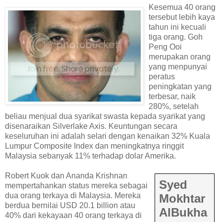
Kesemua 40 orang
tersebut lebih kaya
tahun ini kecuali
tiga orang. Goh
Peng Ooi
merupakan orang
yang menpunyai
peratus
peningkatan yang
terbesar, naik
280%, setelah
beliau menjual dua syarikat swasta kepada syarikat yang
disenaraikan Silverlake Axis. Keuntungan secara
keseluruhan ini adalah selari dengan kenaikan 32% Kuala
Lumpur Composite Index dan meningkatnya ringgit
Malaysia sebanyak 11% terhadap dolar Amerika.
Robert Kuok dan Ananda Krishnan
Syed
mempertahankan status mereka sebagai
dua orang terkaya di Malaysia. Mereka
Mokhtar
berdua bernilai USD 20.1 billion atau
AlBukha
40% dari kekayaan 40 orang terkaya di