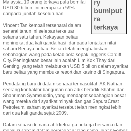
ry
Malaysia. 10 orang terkaya pula bernilai
USD 30 bilion, ini merupakan 59%
bumiput
daripada jumlah keseluruhan.
ra
Vincent Tan kembali tersenarai dalam
terkaya
senarai tahun ini selepas terkeluar
selama satu tahun. Kekayaan beliau
meningkat dua kali ganda hasil daripada lonjakan nilai
saham Berjaya beliau. Beliau telah menghabiskan
sebahagian wang pada kelab bola sepak Inggeris Cardiff
City. Peningkatan besar lain adalah Lim Kok Thay dari
Genting, yang telah melaburkan USD 5 bilion dalam syarikat
baru beliau yang membuka resort dan kasino di Singapura.
Pendatang baru di dalam senarai termasuklah AK Nathan
seorang kontraktor bangunan dan adik beradik Shahril dan
Shahriman Syamsuddin, yang mendapat sebahagian besar
wang mereka dari syarikat minyak dan gas SapuraCrest
Petroleum, saham syarikat tersebut telah meningkat lebih
dari dua kali ganda sejak 2009.
Dalam situasi di mana ahli keluarga bekerja bersama dan
memiliki saham dalam perniagaan yang sama, pihak Forbes