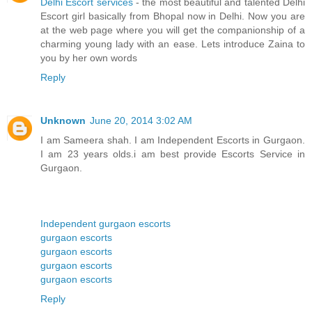
Delhi Escort services
- the most beautiful and talented Delhi
Escort girl basically from Bhopal now in Delhi. Now you are
at the web page where you will get the companionship of a
charming young lady with an ease. Lets introduce Zaina to
you by her own words
Reply
Unknown
June 20, 2014 3:02 AM
I am Sameera shah. I am Independent Escorts in Gurgaon.
I am 23 years olds.i am best provide Escorts Service in
Gurgaon.
Independent gurgaon escorts
gurgaon escorts
gurgaon escorts
gurgaon escorts
gurgaon escorts
Reply